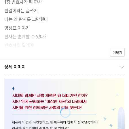
1장 변호사가 된 판사
적인 이유를 저자 자신의 체험에서 우러난 솔직한 고백을 통해 속속
판결이라는 글쓰기
들이 보여준다. 이 책을 읽고 나면 독자는 민주주의를 법정의 원칙으
나는 왜 판사를 그만뒀나
로 세우는 사법 개혁이야말로 더 미룰 수 없는 우리 시대의 절박한
명상표 이야기
과제임을 절감하게 될 것이다. 판사들의 내면에 박힌 법관제일주의
판사는 훈계할 수 있다?
라는 반시대적 오만을 민주주의 원칙으로 바로 세우지 않는 한 우리
변호사의 딜레마
의 국민주권은 언제까지나 반쪽짜리 신세를 면치 못할 것임을 이 책
더보기
보수냐 진보냐 묻는 이들에게
은 설득력 있게 이야기한다.
프로페셔널과 빌어먹기
상세 이미지
상세 이미지 보이기/감추기
2장 법을 채우는 상상력
법과 상상력
법관은 재판을 할 때 재판을 받는다
법 형식주의를 넘어서
사법 철학으로서 민주주의
법대 아래 타자들