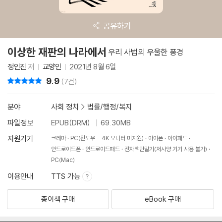
공유하기
이상한 재판의 나라에서
우리 사법의 우울한 풍경
정인진
저
교양인
2021년 8월 6일
9.9
리뷰 총점
(7건)
분야
사회 정치
>
법률/행정/복지
파일정보
EPUB(DRM)
69.30MB
지원기기
크레마
PC(윈도우 - 4K 모니터 미지원)
아이폰
아이패드
안드로이드폰
안드로이드패드
전자책단말기(저사양 기기 사용 불가)
PC(Mac)
이용안내
TTS 가능
종이책 구매
eBook 구매