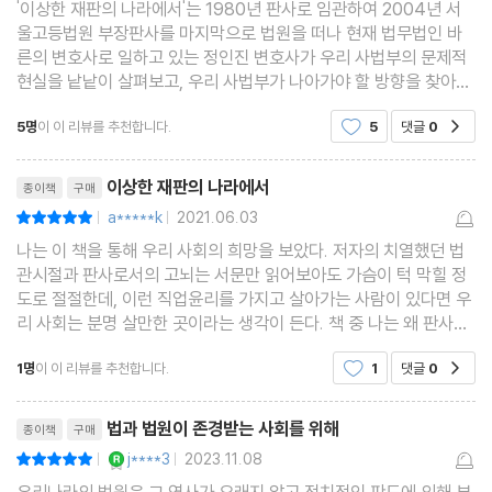
'이상한 재판의 나라에서'는 1980년 판사로 임관하여 2004년 서
연예인은 공인일까? _명예훼손죄
울고등법원 부장판사를 마지막으로 법원을 떠나 현재 법무법인 바
공직자의 ‘온당치 못한 외관’ _공직 윤리
른의 변호사로 일하고 있는 정인진 변호사가 우리 사법부의 문제적
최소한의 법적 안정성 _조세법
현실을 낱낱이 살펴보고, 우리 사법부가 나아가야 할 방향을 찾아보
고자 하는 책이다. 저자는 2019년부터 ＜경향신문＞에 고정 칼럼
5명
이 이 리뷰를 추천합니다.
5
댓글
0
공감
을 쓰게 된 것을 계기로, 계속 공부하는 태도를 유지
4장 사법 과잉과 사법 불신
리뷰제목
‘너! 고소’와 ‘너! 기소’
이상한 재판의 나라에서
종이책
구매
법치주의란 무엇인가 _당앙의 길, 상앙의 길
a*****k
2021.06.03
평점10점
|
|
사법 불신의 원인
나는 이 책을 통해 우리 사회의 희망을 보았다. 저자의 치열했던 법
관시절과 판사로서의 고뇌는 서문만 읽어보아도 가슴이 턱 막힐 정
진정한 사법 개혁을 위하여
도로 절절한데, 이런 직업윤리를 가지고 살아가는 사람이 있다면 우
사법 행정권은 재판의 독립을 침해하는가
리 사회는 분명 살만한 곳이라는 생각이 든다. 책 중 나는 왜 판사를
사법권 독립, 양날의 칼
그만뒀나는 글에서는 눈물을 멈출 수 없었다. 해녀의 유가족이 소송
1명
이 이 리뷰를 추천합니다.
1
댓글
0
공감
을 한 이야기가 에피소드로 실려있는데 이에 대
전관예우, 어찌 볼 것인가
법관들에게 바란다
리뷰제목
법과 법원이 존경받는 사회를 위해
종이책
구매
YES마니아 : 로얄
j****3
2023.11.08
평점10점
|
|
5장 우리 사법의 풍경
우리나라의 법원은 그 역사가 오래지 않고 정치적인 판도에 의해 부