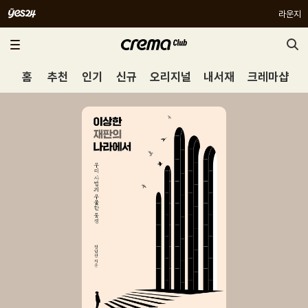
라운지
홈
추천
인기
신규
오리지널
내서재
크레마샵