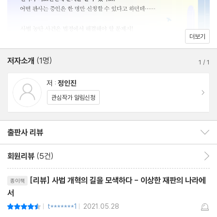
실체적 진실과 절차적 정의
편견과 예단의 위험성
이런 판사에게 재판받고 싶다
더보기
판결은 소통이다
저자소개
(1명)
판사의 막말
1
/
1
저 :
정인진
3장 누구를 위한 법인가?
이동
관심작가 알림신청
양형의 이유 _성폭력범죄
위안부 손해배상 판결을 보는 시각 _주권 면제
출판사 리뷰
출판사 리뷰 보이기/감추기
낙태는 전면적 비범죄화가 옳다 _낙태권
차별금지법은 통과되어야 한다 _차별금지법
회원리뷰
(5건)
회원리뷰 이동
‘숨 쉴 공간’과 메마른 세계관 _표현의 자유
리뷰제목
다수 의견과 소수 의견 _직권남용죄
[리뷰] 사법 개혁의 길을 모색하다 - 이상한 재판의 나라에
종이책
서
고무줄 배임죄 _배임 행위
t*******1
2021.05.28
평점9점
전쟁과 평화 _만국공법
|
|