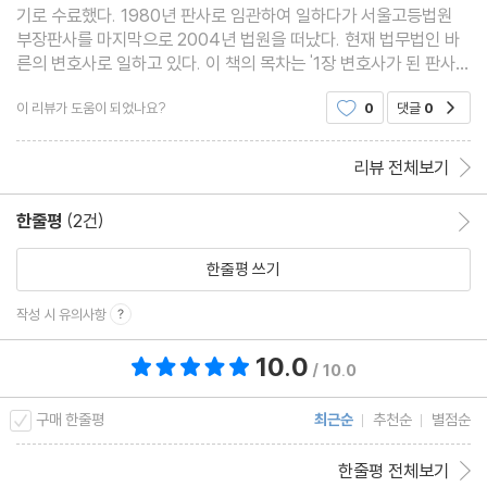
기로 수료했다. 1980년 판사로 임관하여 일하다가 서울고등법원
부장판사를 마지막으로 2004년 법원을 떠났다. 현재 법무법인 바
른의 변호사로 일하고 있다. 이 책의 목차는 '1장 변호사가 된 판사,
2장 법을 채우는 상상력, 3장 누구를 위한 법인가?, 4장 사법 과잉
이 리뷰가 도움이 되었나요?
0
댓글
0
공감
과 사법 불신, 5장 우리 사법의 풍경'으로 되어 있다.
리뷰 전체보기
한줄평
(2건)
한줄평 이동
한줄평 쓰기
작성 시 유의사항
10.0
총 평점 10.0점
/ 10.0
구매 한줄평
최근순
추천순
별점순
한줄평 전체보기