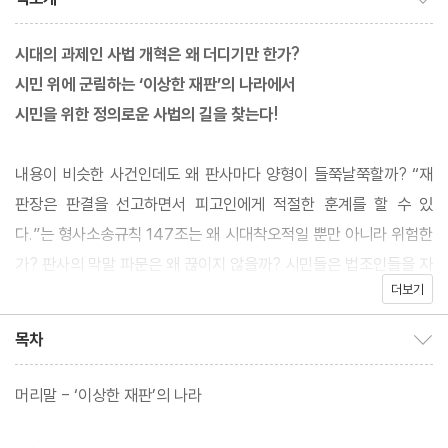
시대의 과제인 사법 개혁은 왜 더디기만 한가?
시민 위에 군림하는 ‘이상한 재판’의 나라에서
시민을 위한 정의로운 사법의 길을 찾는다!
내용이 비슷한 사건인데도 왜 판사마다 양형이 들쭉날쭉할까? “재
판장은 판결을 선고하면서 피고인에게 적절한 훈계를 할 수 있
다.”는 형사소송규칙 147조는 왜 시대착오적일 뿐만 아니라 위험한
가? 판사의 막말 파문은 왜 끊이지 않을까? 시민들은 법조인들을 자
더보기
신들을 위해 일하는 공복으로 신뢰할 수 있을까? 저자는 오랜 세월
판사와 변호사로 일하며 답답해하고 분노하면서 직접 겪은 법조계
목차
목차 보이기/감추기
내부의 문제들을 생생하게 드러내고 그 원인을 구체적으로 살핀다.
머리말 - ‘이상한 재판’의 나라
이 책은 왜 오늘날 사법이 불신받는지, 시민 위에 군림하는 법원을
시민을 위해 일하는 법원으로 바꾸기가 왜 이토록 어려운지, 그 근본