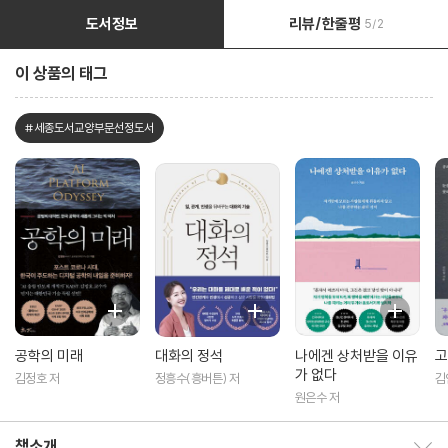
도서정보
리뷰/한줄평
5/2
이 상품의 태그
#세종도서교양부문선정도서
공학의 미래
대화의 정석
나에겐 상처받을 이유
고
가 없다
김정호 저
정흥수(흥버튼) 저
김
원은수 저
책소개
책소개 보이기/감추기