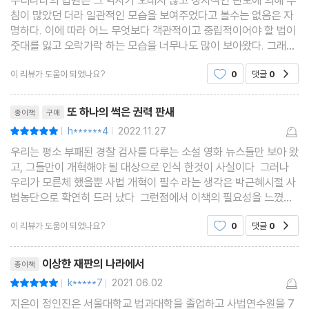
검찰 개혁은 왜 어려운가1
침이 많았던 더라 일관적인 모습을 보여주었다고 볼수는 없음은 자
검찰 개혁은 왜 어려운가2
명하다. 이에 따라 어느 무엇보다 객관적이고 중립적이어야 할 법이
줏대를 잃고 오락가락 하는 모습을 너무나도 많이 보아왔다. 그래서
“검사님, 앉으세요.”
인지 국민들이 바라보는 사법체계에 대한 불신은 상당하다. 이 책은
사법 개혁, 어디까지 왔나
이 리뷰가 도움이 되었나요?
0
댓글
0
공감
그런 법감정을 가지고 있는 우리나라에 있어 법
대법원장의 거짓말
리뷰제목
또 하나의 썩은 권력 판새
광화문 태극기 집회는 허용되어야 했나
종이책
구매
h******4
2022.11.27
평점10점
우리에겐 왜 긴즈버그가 없냐고?
|
|
우리는 평소 부패된 경찰 검사를 다루는 소설 영화 뉴스들만 보아 왔
헌법재판관의 자질
고, 그들만이 개혁해야 될 대상으로 인식 한것이 사실이다 그러나
당신의 피눈물을 무겁게 아는 _변호사 고르기
우리가 모른체 했을뿐 사법 개혁이 필수 라는 생각은 박근혜시절 사
소송 의뢰에서 보수 지급까지 _변호사 사용법
법농단으로 확연히 드러 났다 그런점에서 이책의 필요성을 느꼈고
잘 모르는 나조차 오랜 사법생활을 해온 저자의 경험과 생각과 의견
웃기는 사람, 웃는 사람
이 리뷰가 도움이 되었나요?
0
댓글
0
공감
은 나의 판새들의 불신과 이어져 설득력이 있
틀린 말, 이상한 말, 막말
리뷰제목
내가 아는 노무현
이상한 재판의 나라에서
종이책
정귀호 선생을 그리며
k*****7
2021.06.02
평점10점
|
|
지은이 정인진은 서울대학교 법과대학을 졸업하고 사법연수원을 7