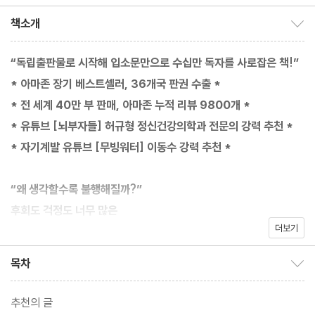
책소개
책소개 보이기/감추기
“독립출판물로 시작해 입소문만으로 수십만 독자를 사로잡은 책!”
* 아마존 장기 베스트셀러, 36개국 판권 수출 *
* 전 세계 40만 부 판매, 아마존 누적 리뷰 9800개 *
* 유튜브 [뇌부자들] 허규형 정신건강의학과 전문의 강력 추천 *
* 자기계발 유튜브 [무빙워터] 이동수 강력 추천 *
“왜 생각할수록 불행해질까?”
후회도 걱정도 너무 많은
더보기
‘생각 중독자’들의 인생을 구할 23가지 전략
목차
목차 보이기/감추기
독립출판물로 출간된 후 독자들의 폭발적 지지와 입소문만으로 아
마존 종합 베스트셀러에 오른 후 전 세계 36개국에 판권 수출된 글
추천의 글