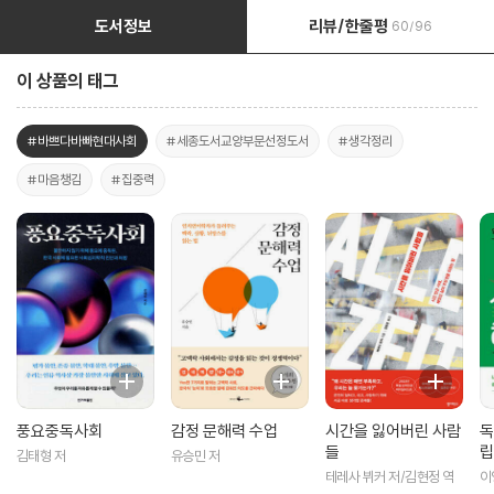
도서정보
리뷰/한줄평
60/96
이 상품의 태그
#바쁘다바빠현대사회
#세종도서교양부문선정도서
#생각정리
#마음챙김
#집중력
풍요중독사회
감정 문해력 수업
시간을 잃어버린 사람
독
들
립
김태형 저
유승민 저
습
테레사 뷔커 저/김현정 역
이