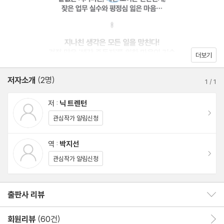
으로 현대인들이 왜 그토록 쉽게 생각 감옥에 빠지는지 밝히고, 최신
‘나’와 문제는 다른 존재다: 이야기 치료와 외면화
연구에서 찾아낸 심리 도구로 생각 과잉을 끊어내는 다양한 방법을
소개한다. 이 책에서 소개하는 구체적인 사례들은 어떤 생각이 우리
3장. 불안에서 벗어나기_내버려두면 당신을 집어삼킨다
의 불안을 점진적으로 증폭시키는지 알게 해준다. 무엇보다 이 책은
더보기
우리가 가진 ‘생각에 대한 생각’을 바꿈으로써 잃어버렸던 삶에 대한
스트레스에 시간을 낭비하지 않는 방법
집중력을 회복시켜줄 것이다.
저자소개
(2명)
잃어버린 시간 되찾기
1
/
1
시간 할당으로 생산력 올리기
저 :
닉 트렌턴
이동
관심작가 알림신청
4장. 마음의 기술_자기 마음을 다루는 훈련이 필요하다
역 :
박지선
이동
의식적으로 감각에 몰두하기: 자율 이완 훈련
관심작가 알림신청
폭주하는 뇌 통제하기: 유도 심상과 시각화 기법
힘 빼기라는 치트키 쓰기: 점진적 근육 이완법
출판사 리뷰
출판사 리뷰 보이기/감추기
휘몰아치는 불안 차단하기: 걱정 미루기
회원리뷰
(60건)
회원리뷰 이동