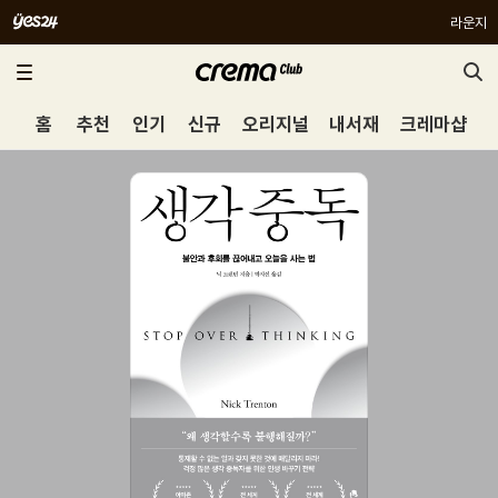
라운지
홈
추천
인기
신규
오리지널
내서재
크레마샵