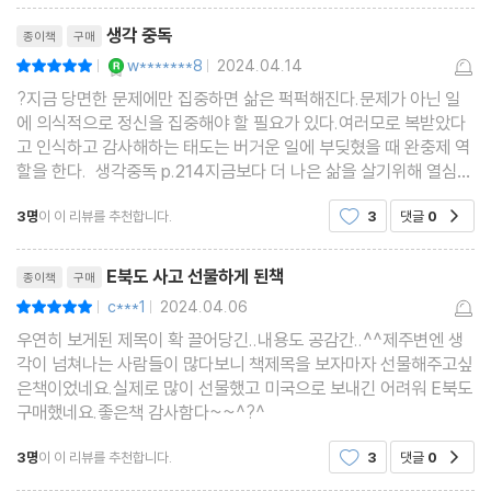
리뷰제목
생각 중독
종이책
구매
뇌를 질주하는 생각을 멈춰 세우는 방법
YES마니아 : 로얄
w*******8
2024.04.14
평점10점
|
|
?지금 당면한 문제에만 집중하면 삶은 퍽퍽해진다.문제가 아닌 일
에 의식적으로 정신을 집중해야 할 필요가 있다.여러모로 복받았다
고 인식하고 감사해하는 태도는 버거운 일에 부딪혔을 때 완충제 역
할을 한다. 생각중독 p.214지금보다 더 나은 삶을 살기위해 열심히
일하는 우리한살이라도 어렸을 때 경제활동을 열심히 하다보면 노
3명
이 이 리뷰를 추천합니다.
3
댓글
0
공감
후에는 지금보다 나은 삶을 살 수 있을 거라는 기대
리뷰제목
E북도 사고 선물하게 된책
종이책
구매
c***1
2024.04.06
평점10점
|
|
우연히 보게된 제목이 확 끌어당긴..내용도 공감간..^^제주변엔 생
각이 넘쳐나는 사람들이 많다보니 책제목을 보자마자 선물해주고싶
은책이었네요.실제로 많이 선물했고 미국으로 보내긴 어려워 E북도
구매했네요.좋은책 감사함다~~^?^
3명
이 이 리뷰를 추천합니다.
3
댓글
0
공감