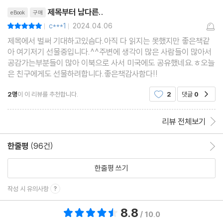
리뷰제목
제목부터 남다른..
eBook
구매
c***1
2024.04.06
평점10점
|
|
제목에서 벌써 기대하고있슴다.아직 다 읽지는 못했지만 좋은책같
아 여기저기 선물중입니다.^^주변에 생각이 많은 사람들이 많아서
공감가는부분들이 많아 이북으로 사서 미국에도 공유했네요.ㅎ오늘
은 친구에게도 선물하려합니다.좋은책감사함다!!
2명
이 이 리뷰를 추천합니다.
2
댓글
0
공감
리뷰 전체보기
한줄평
(96건)
한줄평 이동
한줄평 쓰기
작성 시 유의사항
8.8
총 평점 8.8점
/ 10.0