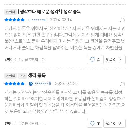
5장. 생각의 기술_결코 스스로 불안에 빠지지 않을 것
리뷰제목
[생각보다 해로운 생각!] 생각 중독
종이책
m******e
2024.03.14
평점10점
|
|
우리는 서로 다른 세상을 본다
내담자 분들을 위해서도, 생각이 많은 저 자신을 위해서도 저는 이런
불안에 빠진 ‘내 세상’을 지우는 방법
책을 많이 읽은 편인 것 같습니다.그럼에도 계속 읽게 되네요.생각/
인지행동치료로 자기 대화 재구성하기
불안/스트레스 등이 우리에게 미치는 영향과 그 원인을 알려주고 벗
어나거나 줄이는 해결책을 알려주는 비슷한 책들 중에서 차별점을
지니려면 아래 세 가지가 중요할 것 같아요.제목으로 사로잡기도입
6장. 오늘을 사는 법_인생을 낭비하지 않는 생존 전략
4명
이 이 리뷰를 추천합니다.
4
댓글
0
공감
부의 설득력참신하고 구체적인 방법 제안하기이
리뷰제목
태도 1 통제할 수 없는 일이 아니라 통제할 수 있는 일에 집중한다
생각 중독
종이책
구매
태도 2 할 수 없는 일이 아니라 할 수 있는 일에 집중한다
YES마니아 : 플래티넘
j*******6
2024.04.22
평점10점
|
|
태도 3 갖지 못한 것이 아니라 가진 것에 집중한다
저자는 시간관리란 우선순위를 파악하고 이를 활용해 목표를 설정
하는 것이라고 얘기합니다.이렇게하면 유능감과 통제감이 향상하고
태도 4 과거나 미래가 아닌 현재에 집중한다
불가피하게 좌절에 맞닥뜨렸을 때 회복력을 끌어올리는데 간접적으
태도 5 원하는 것이 아니라 필요한 것에 집중한다
로 도움이 되고 균형적인 삶을 살 수 있습니다.
불안이 인생의 운전대를 잡지 않도록
3명
이 이 리뷰를 추천합니다.
3
댓글
0
공감
쉬지 않고 지껄여대는 지긋지긋한 친구 ‘반추’ 없애기