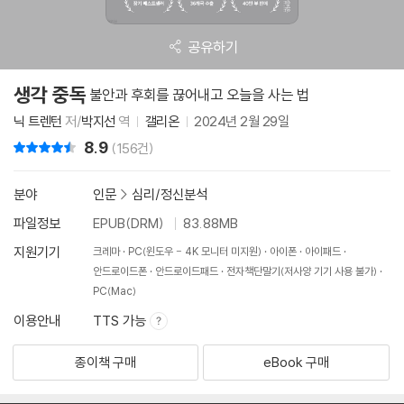
공유하기
생각 중독
불안과 후회를 끊어내고 오늘을 사는 법
닉 트렌턴
저/
박지선
역
갤리온
2024년 2월 29일
8.9
리뷰 총점
(156건)
분야
인문
>
심리/정신분석
파일정보
EPUB(DRM)
83.88MB
지원기기
크레마
PC(윈도우 - 4K 모니터 미지원)
아이폰
아이패드
안드로이드폰
안드로이드패드
전자책단말기(저사양 기기 사용 불가)
PC(Mac)
이용안내
TTS 가능
종이책 구매
eBook 구매