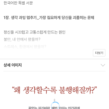
로벌 화제작 『생각 중독』이 드디어 한국에 출간됐다. 저자는 ‘생각
한국어판 특별 서문
과잉’을 우리도 모르는 사이 삶을 서서히 망가뜨리는 현대 사회의 문
제적 유행병으로 규정하며, 그 심각성을 인식하고 당장 생각의 패턴
1장. 생각 과잉 멈추기_가장 집요하게 당신을 괴롭히는 문제
을 바꿈으로써 그 독성에서 벗어날 것을 촉구한다.
정신을 시끄럽고 고통스럽게 만드는 원인
과거를 되새김질하며 끝없이 후회하는 사람, 아주 작은 일에도 거대
불안, 내 안에서 왔을까?
한 걱정으로 내닫는 사람, 밀려드는 업무에 압도돼 정작 미루기만 하
스트레스, 환경에서 왔을까?
는 사람, 자기 말 한마디가 관계를 해칠까 두려워하는 사람…. 모두
더보기
우리를 둘러싼 세계
‘생각 감옥’에 갇힌 사람들이다. 이곳에 갇힌 사람들은 불안감에 시
생각 과잉은 우리를 망친다
상세 이미지
달리다 부정적 사고 패턴으로 현실을 잘못 인식하고 결국 지독한 자
상세 이미지 보이기/감추기
기부정에 이르기도 한다. 원할 때 빠져나가지도 못한다. 대체 왜 이
2장. 스트레스 버리기_조종당할 것인가, 조절할 것인가
런 미로에 걸어 들어가는 걸까?
폭풍우 속에 구명정 띄우기: 4A 스트레스 관리법
답은 간단하다. 현대 사회의 디폴트값인 스트레스를 제대로 관리하
쉽게 터지는 감정에 회복력 더하기: 스트레스 일기
지 못했기 때문이다. 『생각 중독』은 여러 논문과 과학적 근거를 바탕
불안의 소용돌이에서 벗어나기: 5-4-3-2-1 그라운딩 기법