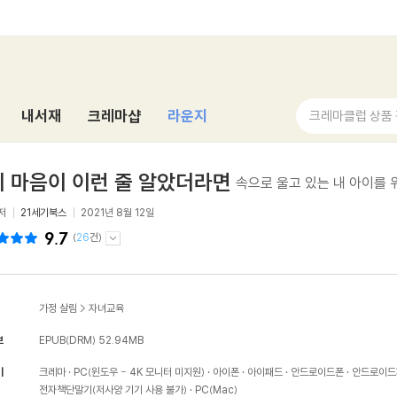
내서재
크레마샵
라운지
크레마클럽 상품
 마음이 이런 줄 알았더라면
속으로 울고 있는 내 아이를 
저
21세기북스
2021년 8월 12일
9.7
(
26
건)
가정 살림
>
자녀교육
보
EPUB(DRM)
52.94MB
기
크레마
PC(윈도우 - 4K 모니터 미지원)
아이폰
아이패드
안드로이드폰
안드로이드
전자책단말기(저사양 기기 사용 불가)
PC(Mac)