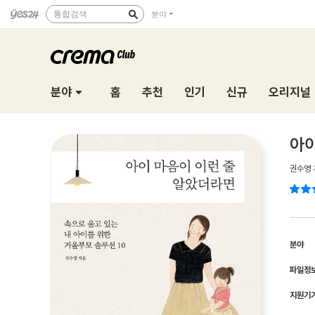
통합검색
분야
분야
홈
추천
인기
신규
오리지널
아이
권수영
분야
파일정
지원기