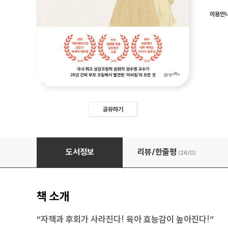
이용안
공유하기
아이 마음이 이런 줄 알았더라면
도서정보
리뷰/한줄평
(26/
0
)
책 소개
“자책과 후회가 사라진다! 육아 효능감이 높아진다!”