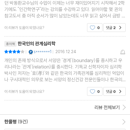
던 박동환교수님의 수업이 이제는 너무 재미있어지기 시작해서 2학
기에도 "인간학연구"라는 강의를 수강하고 있다. 읽어야할 몇 권의
참고도서 중 아직 순서가 많이 남았는데도 너무 읽고 싶어서 금방 읽
어버렸다. 문고본이지만 그 어떤 단행본보다 알찬 '살림지식총서'에
이 리뷰가 도움이 되었나요?
0
댓글
2
공감
대한 신뢰와 기대감도 있었고 역시 읽은 것을
리뷰제목
한국인의 관계심리학
종이책
YES마니아 : 플래티넘
s*******1
2016.12.24
평점8점
|
|
개인의 존재 방식으로서 서양은 '경계'(boundary)를 중시하고 우
리나라는 '관계'(relation)를 중시한다. 기독교 신학자이자 심리학
박사인 저자는 '효(孝)'와 같은 한국의 가족관계를 심리적인 억압이
나 구시대적인 의무로 보는 서양의 정신건강 전문인들이나 한국의
젊은 세대들을 위해 이 책을 통해서 한국인의 관계 심리에 대한 새로
이 리뷰가 도움이 되었나요?
0
댓글
0
공감
운 해석을 시도하고자 했다. 우선 경계 지향적 서양
리뷰 전체보기
한줄평
(9건)
한줄평 이동