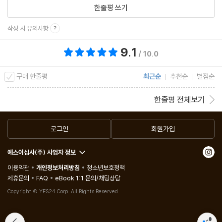
한줄평 쓰기
작성 시 유의사항
9.1
총 평점 9.1점
/ 10.0
구매 한줄평
최근순
추천순
별점순
한줄평 전체보기
로그인
회원가입
예스이십사(주) 사업자 정보
이용약관
개인정보처리방침
청소년보호정책
제휴문의
FAQ
eBook 1:1 문의/채팅상담
Copyright © YES24 Corp. All Rights Reserved.