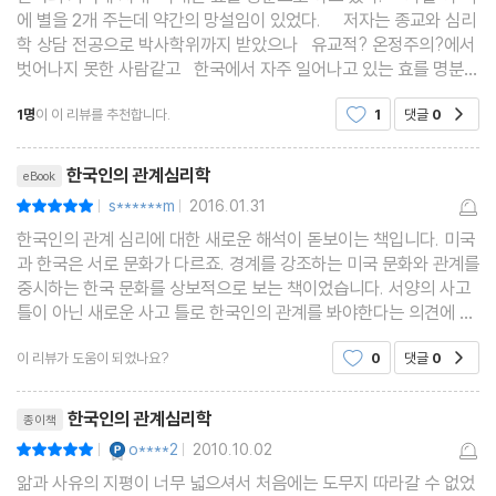
에 별을 2개 주는데 약간의 망설임이 있었다. 저자는 종교와 심리
학 상담 전공으로 박사학위까지 받았으나 유교적? 온정주의?에서
벗어나지 못한 사람같고 한국에서 자주 일어나고 있는 효를 명분으
로 한 가족 내 지배-학대 관계를 이해하지 못하므로 별을 1개 주어
1명
이 이 리뷰를 추천합니다.
1
댓글
0
공감
야 하지 않나 싶었기 때문이다
리뷰제목
한국인의 관계심리학
eBook
s******m
2016.01.31
평점10점
|
|
한국인의 관계 심리에 대한 새로운 해석이 돋보이는 책입니다. 미국
과 한국은 서로 문화가 다르죠. 경계를 강조하는 미국 문화와 관계를
중시하는 한국 문화를 상보적으로 보는 책이었습니다. 서양의 사고
틀이 아닌 새로운 사고 틀로 한국인의 관계를 봐야한다는 의견에 동
의하게 됩니다. 건강한 가족 문화를 만들기 위해서 부모가 변해야 한
이 리뷰가 도움이 되었나요?
0
댓글
0
공감
다는 지적도 우리가 새겨야 될 말이라고 생각
리뷰제목
한국인의 관계심리학
종이책
YES마니아 : 플래티넘
o****2
2010.10.02
평점10점
|
|
앎과 사유의 지평이 너무 넓으셔서 처음에는 도무지 따라갈 수 없었