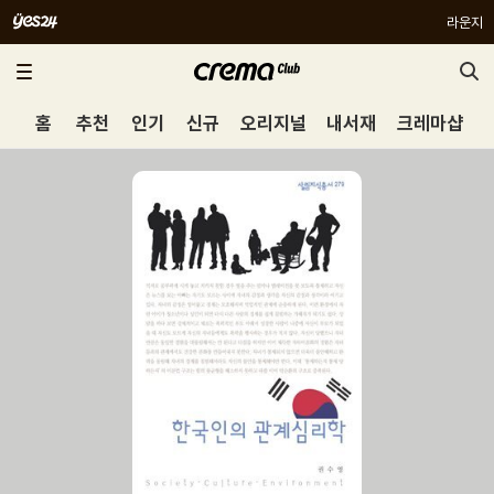
라운지
홈
추천
인기
신규
오리지널
내서재
크레마샵