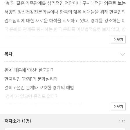
‘효’와 같은 가족관계를 심리적인 억압이나 구시대적인 의무로 보는
서양의 정신건강전문의들이나 한국의 젊은 세대들을 위해 한국인의
관계심리에 대한 새로운 해석을 시도하고 있다. 경계를 강조하는 미
국 문화와 관계를 중시하는 한국 문화를 이분법적으로 보지 않고, 상
보적으로 보는 ‘관계적인 경계’를 제안한다.
더보기
목차
목차 보이기/감추기
관계 때문에 ‘미친’ 한국인?
한국적인 ‘관계’의 문화심리학
얽히고설킨 관계와 모호한 경계의 해법
‘경계’가 없으면 윤리도 없다?
따로 또 같이-한국인의 관계적 경계를 향해
더보기
저자소개
(1명)
1
/
1