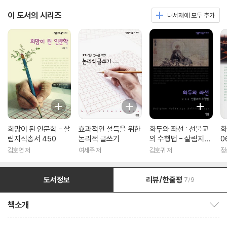
이 도서의 시리즈
내서재에 모두 추가
희망이 된 인문학 - 살
효과적인 설득을 위한
화두와 좌선 : 선불교
화
림지식총서 450
논리적 글쓰기
의 수행법 - 살림지식
0
총서 316
김호연 저
여세주 저
김호귀 저
정
도서정보
리뷰/한줄평
7/9
책소개
책소개 보이기/감추기