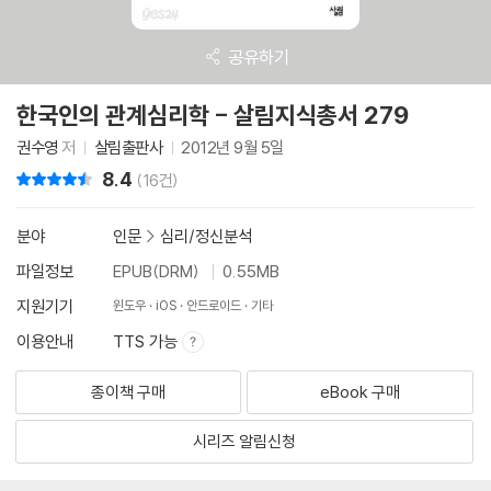
공유하기
한국인의 관계심리학 - 살림지식총서 279
권수영
저
살림출판사
2012년 9월 5일
8.4
리뷰 총점
(16건)
분야
인문
>
심리/정신분석
파일정보
EPUB(DRM)
0.55MB
지원기기
윈도우
iOS
안드로이드
기타
이용안내
TTS 가능
종이책 구매
eBook 구매
시리즈 알림신청