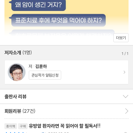
스스로 항암 식사를 준비했다 | 매일 먹는 야채와 과일 | 항암을 위한
준비 목록
05 표준치료가 끝난 후의 새로운 삶
다른 진료 과목도 챙겨야 한다 | 수술, 방사선 치료 후 나의 몸 상태 |
더보기
치료 3년 후 현재의 몸 상태
저자소개
(1명)
1
/
1
2장 유방암이 생기지 않는 몸의 환경 만들기
저 :
김훈하
이동
관심작가 알림신청
06 저산소증을 없애고 튼튼한 세포막을 만든다
세포막과 미토콘드리아의 역할 | 암세포의 에너지 생성 방법 | 세포
출판사 리뷰
출판사 리뷰 보이기/감추기
에너지 대사를 정상화하려면
회원리뷰
(27건)
회원리뷰 이동
07 암은 영양소가 결핍되면 온다
리뷰제목
미네랄이 부족하다 | 미네랄의 역할 | 암을 억제하는 대표 미네랄
유방암 환자라면 꼭 읽어야 할 필독서!!
종이책
구매
평점10점