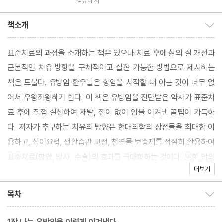
남유하 저
책소개
책소개 보이기/감추기
표준치료의 과정을 소개하는 책은 있으나 치료 후에 삶의 질 개선과
근본적인 치유 방향을 구체적이고 실현 가능한 방법으로 제시하는
책은 드물다. 유방암 환우들은 항암을 시작할 때 아는 것이 너무 없
어서 우왕좌왕하기 쉽다. 이 책은 유방암을 진단받은 약사가 표준치
료 후에 직접 실천하여 재발, 전이 없이 암을 이겨낸 꿀팁이 가득하
다. 저자가 추구하는 치유의 방향은 현대의학의 장점들을 최대한 이
용하고, 식이요법, 생활습관 교정, 천연물 보충제를 적절히 활용하여
표준치료(항암, 방사, 수술)의 효과를 극대화하는 것이다. 또한 암의
더보기
재발, 전이 없는 몸을 만드는 것이다. 암을 완치하려면 생각하는 방
식, 생활습관, 환경, 식이요법 등에 이전과 다른 변화가 필요하다. 이
목차
목차 보이기/감추기
책에서 제시하는 방법은 어렵지 않고 따라 하기 쉽다. 현재 암 진단
을 받으신 분, 항암, 방사, 수술 중에 계신 환우, 표준치료가 끝나고
1장 나는 유방암을 이렇게 이겨냈다