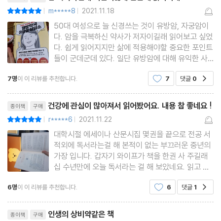
항산화제의 종류와 구분
m*****8
2021.11.18
평점10점
|
|
50대 여성으로 늘 신경쓰는 것이 유방암, 자궁암이
12 위의 저산증을 개선하여 소화 흡수력을 높인다
다. 암을 극복하신 약사가 저자이길래 읽어보고 싶었
우리 몸의 적정 pH는 얼마인가? | 위의 저산증은 어떻게 해결하나?
다. 쉽게 읽어지지만 삶에 적용해야할 중요한 포인트
들이 군데군데 있다. 일단 유방암에 대해 유익한 사
| 암세포는 알칼리성에서 사멸된다
실.정보들이 많고 계속 건강을 유지해 나갈수 있는
7명
이 이 리뷰를 추천합니다.
7
댓글
0
공감
정보들이 있어서 너무 좋다! 특히 약사님이셔서 그런
지 항암치료 이후에도 챙겨 먹어야하는 보충제 선택
3장 항암 치료할 때 반드시 실천해야 할 것들
리뷰제목
법까지 자세히 가르쳐주
건강에 관심이 많아져서 읽어봤어요. 내용 참 좋네요 !
종이책
구매
r*****6
2021.11.22
평점10점
13 유방암 병기, 암 유형을 알아야 한다
|
|
대학시절 에세이나 산문시집 몇권을 끝으로 전공 서
유방암의 발병 이유 | 유방암 병기 구분하기 | 유방암 타입에 대한 이
적외에 독서라는걸 해 본적이 없는 부끄러운 중년의
해
가장 입니다. 갑자기 와이프가 책을 한권 사 주길래
십 수년만에 오늘 독서라는 걸 해 보았네요. 읽고 나
니, 선물드리고 싶은 분이 계셔서 한권 더 주문하고
14 백혈구, 호중구, 림프구 수치를 체크한다
6명
이 이 리뷰를 추천합니다.
6
댓글
1
공감
후기 먼저 남겨봐요. 간만의 독서로 눈이 쾡~ 해지
혈액검사지 이해하기 | 체크해야 할 다른 항목들 | 만성 염증을 나타
는 상황에서 ^^ 굳이 밤늦게 후기를 올리는 이유는
리뷰제목
내는 혈액검사 지표들
전공 분
인생의 상비약같은 책
종이책
구매