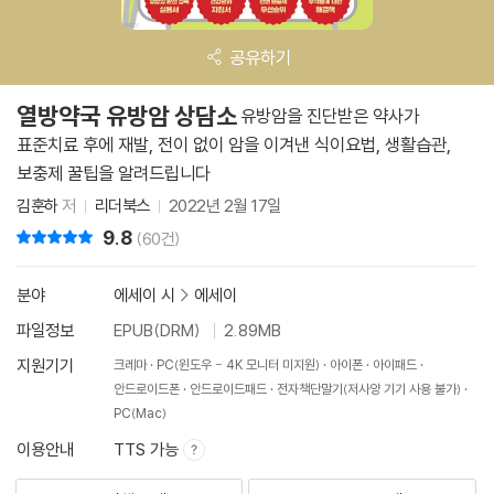
공유하기
열방약국 유방암 상담소
유방암을 진단받은 약사가
표준치료 후에 재발, 전이 없이 암을 이겨낸 식이요법, 생활습관,
보충제 꿀팁을 알려드립니다
김훈하
저
리더북스
2022년 2월 17일
9.8
리뷰 총점
(60건)
분야
에세이 시
>
에세이
파일정보
EPUB(DRM)
2.89MB
지원기기
크레마
PC(윈도우 - 4K 모니터 미지원)
아이폰
아이패드
안드로이드폰
안드로이드패드
전자책단말기(저사양 기기 사용 불가)
PC(Mac)
이용안내
TTS 가능