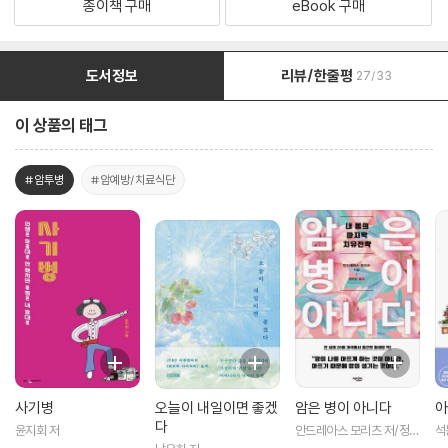
종이책 구매
eBook 구매
도서정보
리뷰/한줄평
27/33
이 상품의 태그
#암투병
#암예방/치료식단
사기병
오늘이 내일이면 좋겠
암은 병이 아니다
아
다
윤지회 저
안드레아스 모리츠 저/정진
석
근 역