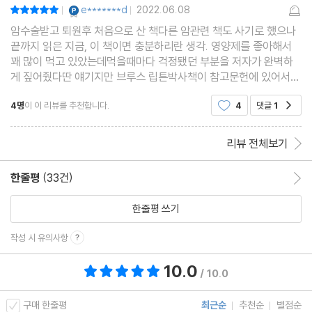
YES마니아 : 플래티넘
e*******d
2022.06.08
평점10점
|
|
15 항암에 좋은 풍욕과 림프순환 운동
암수술받고 퇴원후 처음으로 산 책다른 암관련 책도 사기로 했으나
끝까지 읽은 지금, 이 책이면 충분하리란 생각. 영양제를 좋아해서
운동의 필요성 | 항암에 적합한 운동은 풍욕이다 | 림프순환에 좋은
꽤 많이 먹고 있았는데먹을때마다 걱정됐던 부분을 저자가 완벽하
운동법
게 짚어줬다딴 얘기지만 브루스 립튼박사책이 참고문헌에 있어서
놀랐다 그 책도 내 인생의 책 중 하나였는데읽고도 적용을 잘 못했던
4명
이 이 리뷰를 추천합니다.
4
댓글
1
공감
부분을 저자가 메꿔줬다단순히 암 뿐만 아니라 내
16 체온이 1도 올라가면 면역력은 50% 상승한다
저체온과 스트레스 | 체온을 높이는 방법 | 근육과 체온
리뷰 전체보기
17 항암 치료 중에 단백질을 섭취하는 방법
한줄평
(33건)
한줄평 이동
필수아미노산의 섭취 | 콩과 맥주효모 | 동물성 단백질 섭취
한줄평 쓰기
18 항암 식단에서 없애야 할 식품과 포함해야 할 식품
작성 시 유의사항
냉장고 정리 | 식단에서 배제해야 할 식품 | 최고의 항암 식단
10.0
총 평점 10.0점
/ 10.0
19 항암 할 때의 부작용과 대처법
구매 한줄평
최근순
추천순
별점순