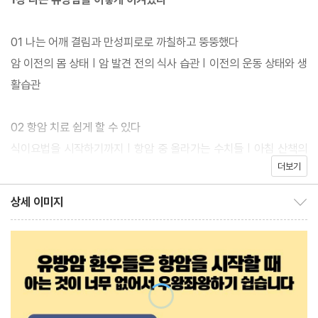
항호르몬제 복용으로 인해서 부작용을 겪고 있는 분들이 반드시 읽
어야 할 책이다. 이 책은 유방암 환자들에게 빠른 치유와 회복의 길
01 나는 어깨 결림과 만성피로로 까칠하고 뚱뚱했다
을 제시할 뿐만 아니라, ‘암이 오지 않는 내 몸의 환경 만들기’가 주
암 이전의 몸 상태 | 암 발견 전의 식사 습관 | 이전의 운동 상태와 생
내용이므로 건강에 관심 있는 독자에게도 아주 유용하다.
활습관
02 항암 치료 쉽게 할 수 있다
식이요법을 시작하기까지 | 항암 중 올라가는 수치들 | 아침 산책의
더보기
행복감
상세 이미지
상세 이미지 보이기/감추기
03 표준치료 기간 중 몸의 반응을 세밀하게 관찰한다
항암 8차, 수술 2번, 방사 28차 때의 몸 상태 | 타목시펜 복용 후 나
타나는 부작용 | 떨어진 체온을 올리는 방법
04 내가 직접 실천한 표준치료 꿀팁과 준비 목록