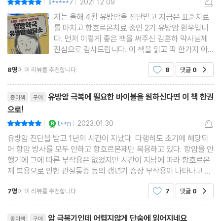
s*****7
2021.12.09
|
|
08 암세포를 감시하는 NK세포 활성도를 높인다
저는 올해 4월 유방암을 진단받고 지금은 표준치료
를 마치고 항호르몬치료 중인 2기 유방암 환우입니
NK세포의 특징 | NK세포 활성도 검사 | NK세포 활성도를 높이는
다. 먼저 이렇게 좋은 책을 써주신 김훈하 약사님께
방법
진심으로 감사드립니다. 이 책을 읽고 딱 한가지 아
쉬운 점이 있었는데 그건 바로 이렇게 좋은 책이 왜
8명
이 이 리뷰를 추천합니다.
8
댓글
0
공감
이제야 나왔을까 하는 것이에요. 제가 진단받고 수술
09 교감신경과 부교감신경의 균형
을 할때, 방사선치료를 할 때 이 책이 있었더라면 얼
리뷰제목
교감신경 vs 부교감신경 | 교감신경이 지나치게 항진된 상태가 되면
마나 좋았을까.. 그
유방암 극복에 필요한 바이블을 원하신다면 이 책 한권
종이책
구매
나타나는 증상 | 항암 신경인 부교감신경을 활성화하는 방법
으로!
YES마니아 : 로얄
t**n
2023.01.30
평점10점
|
|
10 면역력의 80%는 장에서 결정된다
유방암 진단을 받고 1년의 시간이 지났다. 다행히도 초기에 해당되
어 항암 방사를 모두 안하고 항호르몬제만 복용하고 있다. 항암을 안
에너지를 내려면 소장을 챙기자 | 세균의 먹이가 되는 음식물 | 장내
했기에 그에 따른 부작용은 없었지만 시간이 지남에 따라 항호르몬
세균 불균형을 해결하는 방법
제 복용으로 인한 관절통증 등의 갱년기 증상 부작용이 나타나고 있
다. 또한 수술이 끝난후 다시 일상으로 돌아와 잘 지내고 있지만 다
7명
이 이 리뷰를 추천합니다.
7
댓글
0
공감
시 재발하거나 전이가 일어나지 않도록 관리를
11 몸을 파괴하는 활성산소
활성산소란? | 활성산소가 많아지면 몸은 만성 염증 상태가 된다 |
리뷰제목
암 극복기인데 어렵지않게 단숨에 읽어지네요
종이책
구매