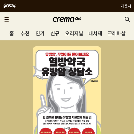
라운지
홈
추천
인기
신규
오리지널
내서재
크레마샵