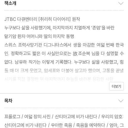
책소개
책소개 보이기/감추기
JTBC 다큐멘터리 [취리히 다이어리] 원작
누구보다 삶을 사랑했기에, 마지막까지 치열하게 ‘존엄’을 바란
말기암 환자 어머니와 딸의 마지막 동행
스위스 조력사망기관 디그니타스에서 생을 마감한 여덟 번째 한국
인. 정확하고도 짧은 이 사실만으로는 故조순복 님을 다 설명할 수
없다. 남유하 작가는 이렇게 기록했다. 누구보다 삶을 사랑했고, 힘
들 때 더 크게 웃었고, 암세포와 더불어 살고자 했으며, 고통을 끝낼
시기를 직접 결정한 뒤 마지막까지 하늘을 바라본 용감한 사람.
더보기
『오늘이 내일이면 좋겠다』는 긴 투병 끝에 마지막 자기 결정권을 행
사하기 위해, 아픈 몸으로 8770km를 날아 스위스로 향한 故조순
목차
목차 보이기/감추기
복 님에 대한 기록이다. 동시에 그 선택을 딸로서 또 같은 인간으로
서 지켜보고, 동행하고, 한국에 돌아와 그 존엄한 죽음 이후를 맞닥
프롤로그 / 여덟 장의 사진 / 산티아고에 비가 내린다 / 우리의 암호:
뜨린 소설가 남유하의 이야기이기도 하다. 두 사람이 함께한 시간들,
산티아고에 비가 내린다 / 우아한 죽음 / 죽음을 예약하다 / 엄마, 그