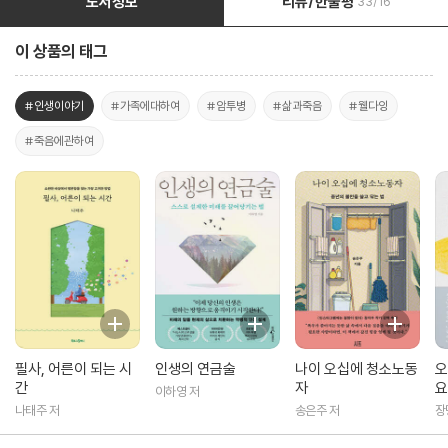
도서정보
리뷰/한줄평
33/16
이 상품의 태그
#인생이야기
#가족에대하여
#암투병
#삶과죽음
#웰다잉
#죽음에관하여
필사, 어른이 되는 시
인생의 연금술
나이 오십에 청소노동
오
간
자
요
이하영 저
나태주 저
송은주 저
장