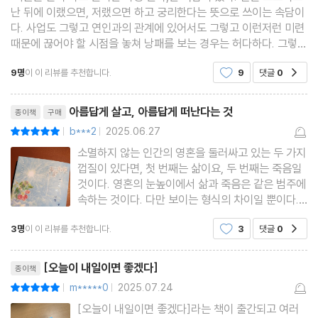
난 뒤에 이랬으면, 저랬으면 하고 궁리한다는 뜻으로 쓰이는 속담이
다. 사업도 그렇고 연인과의 관계에 있어서도 그렇고 이런저런 미련
때문에 끊어야 할 시점을 놓쳐 낭패를 보는 경우는 허다하다. 그렇게
시기를 놓치고 어쩔 수 없이 떠밀리듯 결정을 내렸던 대부분의 사람
9명
이 이 리뷰를 추천합니다.
9
댓글
0
공감
들이 그 시절을 복기하면서 '좀 더
리뷰제목
아름답게 살고, 아름답게 떠난다는 것
종이책
구매
b***2
2025.06.27
평점10점
|
|
소멸하지 않는 인간의 영혼을 둘러싸고 있는 두 가지
껍질이 있다면, 첫 번째는 삶이요, 두 번째는 죽음일
것이다. 영혼의 눈높이에서 삶과 죽음은 같은 범주에
속하는 것이다. 다만 보이는 형식의 차이일 뿐이다.
극심한 고통을 주는 병마가 자신과 가족의 삶을 먹구
3명
이 이 리뷰를 추천합니다.
3
댓글
0
공감
름처럼 지배한다면, 인간의 자유의지는 다른 껍질을
선택할 권리가 있다.작가의 가족이 직면한 죽음과 이
리뷰제목
별에 대한 고뇌
[오늘이 내일이면 좋겠다]
종이책
m*****0
2025.07.24
평점10점
|
|
[오늘이 내일이면 좋겠다]라는 책이 출간되고 여러