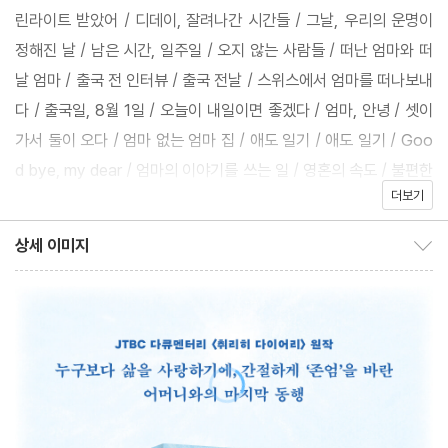
어쩌면 함께할 수도 있었던 시간들은 삶의 소중함과 존엄한 죽음이
린라이트 받았어 / 디데이, 잘려나간 시간들 / 그날, 우리의 운명이
깊이 연결되어 있음을 상기시킨다. 동시에 고통을 끝낼 수 있다는 사
정해진 날 / 남은 시간, 일주일 / 오지 않는 사람들 / 떠난 엄마와 떠
실이 오히려 삶을 지탱하는 희망이 되는, 고통 받는 사람들의 존재를
날 엄마 / 출국 전 인터뷰 / 출국 전날 / 스위스에서 엄마를 떠나보내
담담히 알린다. 그러므로 이 책은 죽음이 아닌, 존엄한 삶에 대한 이
다 / 출국일, 8월 1일 / 오늘이 내일이면 좋겠다 / 엄마, 안녕 / 셋이
야기로 완성된다.
가서 둘이 오다 / 엄마 없는 엄마 집 / 애도 일기 / 애도 일기 / Goo
자신과 같은 환자들이 언젠가는 한국에서 죽음을 맞이하기를 바라
d bye, my dear / 엄마의 이야기를 쓰는 일 / 영혼의 속도 / 불편한
며 임종 순간까지 다큐멘터리를 촬영한 어머니. 어머니를 기억하고
더보기
사람들 / 손톱을 모으며 / 우리가 가질 수도 있었던 시간들 / 말할 수
그 용기를 전하기 위해 작가는 이 모든 과정을 글로 썼다. 어머니의
없는 죽음 / 장례식의 의미 / 환생 / 엄마의 CT 결과를 보다 / 엄마
상세 이미지
죽음이 남긴 의미를 ‘다른 사람을 위한, 이제까지와는 다른 내일’을
상세 이미지 보이기/감추기
바위, 왕할아버지 소나무, 청설모 / 추모 귀걸이 / 검은 옷을 입는 일
만드는 데에서 찾기 위해서다. 이 책은 어머니와 딸이 함께 쓴 특별
/ 지상에서의 마지막 일주일 / 엄마의 49재 / 엄마 꿈들 / 사후 세계
한 사랑의 기록이자, 존엄한 삶을 지키려 애쓴 한 사람의 눈부신 분
를 믿기로 하다 / 사망신고 / 슬픔을 걷다 / 달님, 달님 / 죽을 권리의
투기이고, 동시대인들에게 던지는 ‘존엄한 삶’에 대한 묵직한 질문이
날 / 엄마와 평행우주 / 국회 앞 시위 / 존엄하게 죽을 권리 / 큰삼촌
다.
의 죽음 / 추모식 / 국회 토론회 / 같은 슬픔을 공유하는 사람들 / 존
이 책은 삶의 가치에 대한 물음으로 인도하는 철학서이고, 자기 결정
엄한 죽음이란 / 다시 스위스로 / 에필로그 / 작가의 말
에 따르는 매뉴얼이 담긴 실용서이자, ‘하얀 가운의 신’으로부터 권