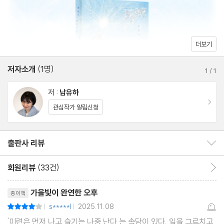
력을 가져오는 투쟁기이다. 타인의 삶을 살아보게 한다는 점에서 문
학이고, 무엇보다 의존과 돌봄에 관한 르포르타주다. 우리에겐 사회
문화적 금기를 가로지르는 더 많은 통증의 언어, 죽음의 언어가 필요
더보기
하다. 『오늘이 내일이면 좋겠다』는 존엄한 삶의 권리에 관한 상상의
지평을 넓혀줄 것이다. - 은유(르포 작가, 『해방의 밤』 저자)
저자소개
(1명)
1
/
1
저 :
남유하
이동
관심작가 알림신청
출판사 리뷰
출판사 리뷰 보이기/감추기
회원리뷰
(33건)
회원리뷰 이동
리뷰제목
가을빛이 완연한 오후
종이책
s*****l
2025.11.08
평점8점
|
|
'미련은 먼저 나고 슬기는 나중 난다,는 속담이 있다. 일을 그르치고