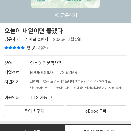
공유하기
오늘이 내일이면 좋겠다
남유하
저
사계절 출판사
2025년 2월 5일
9.7
리뷰 총점
(49건)
분야
인문
>
인문학산책
파일정보
EPUB(DRM)
72.92MB
지원기기
크레마
PC(윈도우 - 4K 모니터 미지원)
아이폰
아이패드
안드로이드폰
안드로이드패드
전자책단말기(저사양 기기 사용 불가)
이용안내
TTS 가능
종이책 구매
eBook 구매