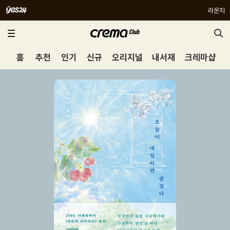
라운지
홈
추천
인기
신규
오리지널
내서재
크레마샵