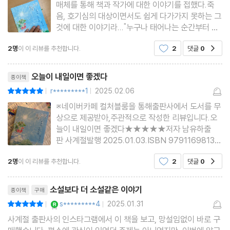
매체를 통해 책과 작가에 대한 이야기를 접했다.죽
음, 호기심의 대상이면서도 쉽게 다가가지 못하는 그
것에 대한 이야기라..."누구나 태어나는 순간부터 죽
음을 향해 나아간다."너무 단순하고 치환할 수 없는
2명
이 이 리뷰를 추천합니다.
2
댓글
0
공감
사실이라 다른 방향은 생각조차 해보지 않았는데 정
말 죽음을 향해 있는 힘을 다해 나아가는 사람이 있
리뷰제목
었다.고통스러운 병마와
오늘이 내일이면 좋겠다
종이책
r*********1
2025.02.06
평점10점
|
|
※네이버카페 컬처블룸을 통해출판사에서 도서를 무
상으로 제공받아,주관적으로 작성한 리뷰입니다.오
늘이 내일이면 좋겠다★★★★★저자 남유하출
판 사계절발행 2025.01.03.ISBN 97911698134
88142*189*25mm | 312p 카테고리 한국 에세이
2명
이 이 리뷰를 추천합니다.
2
댓글
0
공감
오늘이 내일이면 좋겠다글쓴이남유하 저출판사사계
절 평균 별점 5.0(932) -->
리뷰제목
소설보다 더 소설같은 이야기
종이책
구매
YES마니아 : 로얄
s*********4
2025.01.31
평점10점
|
|
사계절 출판사의 인스타그램에서 이 책을 보고, 망설임없이 바로 구