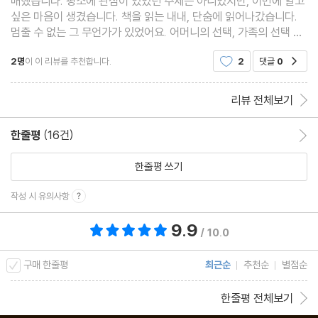
매했습니다. 평소에 관심이 있었던 주제는 아니었지만, 이번에 알고
싶은 마음이 생겼습니다. 책을 읽는 내내, 단숨에 읽어나갔습니다.
멈출 수 없는 그 무언가가 있었어요. 어머니의 선택, 가족의 선택 등
등. 작가님이 그려놓은 감정의 모양새를 따라가며, 누군가에게 이것
2명
이 이 리뷰를 추천합니다.
2
댓글
0
공감
은 오히려 실제 있었던 이야기라기 보다는 소설
리뷰 전체보기
한줄평
(16건)
한줄평 이동
한줄평 쓰기
작성 시 유의사항
9.9
총 평점 9.9점
/ 10.0
구매 한줄평
최근순
추천순
별점순
한줄평 전체보기