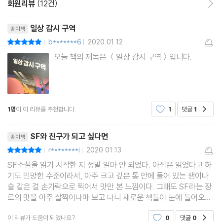
회원리뷰
(12건)
리뷰제목
일상 감시 구역
종이책
b*******6
2020.01.12
평점10점
|
|
오늘 책의 제목은 ＜일상 감시 구역＞입니다.
1명
이 이 리뷰를 추천합니다.
1
댓글
1
공감
리뷰제목
SF와 친구가 되고 싶다면
종이책
r********i
2020.01.13
평점10점
|
|
SF소설을 읽기 시작한 지 정말 얼마 안 되었다. 아직은 읽었다고 하
기도 민망한 수준이라서, 아주 크고 깊은 통 안에 들어 있는 잼이나
술 같은 걸 손가락으로 찍어서 맛만 본 느낌이다. 그래도 SF라는 장
르의 맛을 아주 살짝이나마 보고 나니 새로운 책들이 눈에 들어오기
시작했다. 이번에 읽은 ＜일상 감시 구역＞이라는 앤솔로지 역시 S
이 리뷰가 도움이 되었나요?
0
댓글
0
공감
F에 대해 아예 관심을 갖지 않았더라면 읽지