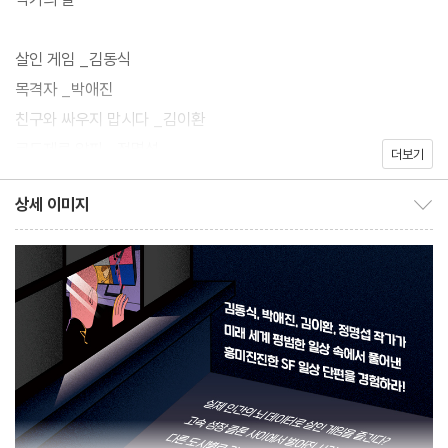
살인 게임 _김동식
목격자 _박애진
친구와 싸우지 맙시다 _김이환
코드제로 알파 _정명섭
더보기
상세 이미지
상세 이미지 보이기/감추기