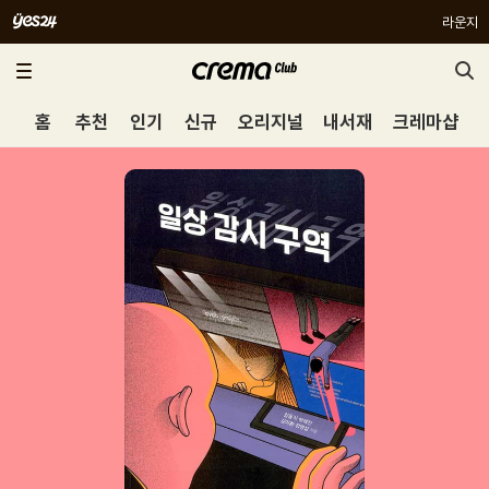
라운지
홈
추천
인기
신규
오리지널
내서재
크레마샵