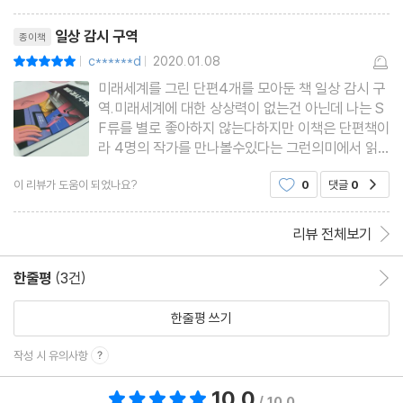
리뷰제목
일상 감시 구역
종이책
c******d
2020.01.08
평점10점
|
|
미래세계를 그린 단편4개를 모아둔 책 일상 감시 구
역.미래세계에 대한 상상력이 없는건 아닌데 나는 S
F류를 별로 좋아하지 않는다하지만 이책은 단편책이
라 4명의 작가를 만나볼수있다는 그런의미에서 읽
어보고 싶어졌는데결론부터 말하지면 읽기 정말 잘
이 리뷰가 도움이 되었나요?
0
댓글
0
공감
했다 라는 생각이 든다.미래세계 하면 다들 각자 떠
오르는 세상이 다를 텐데 딱 이책이 그 각자가 생각
하는 미래세계속에서일어나는
리뷰 전체보기
한줄평
(3건)
한줄평 이동
한줄평 쓰기
작성 시 유의사항
10.0
총 평점 10.0점
/ 10.0