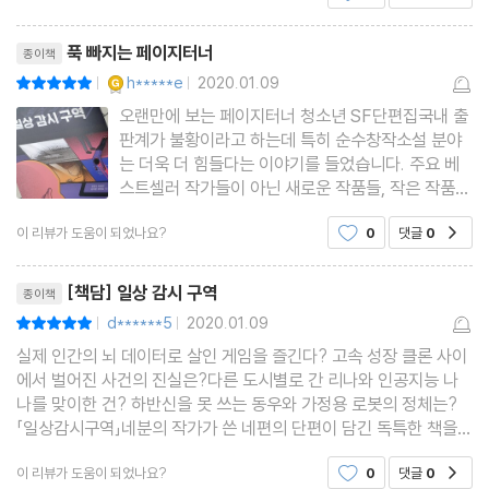
리뷰제목
푹 빠지는 페이지터너
종이책
YES마니아 : 골드
h*****e
2020.01.09
평점10점
|
|
오랜만에 보는 페이지터너 청소년 SF단편집국내 출
판계가 불황이라고 하는데 특히 순수창작소설 분야
는 더욱 더 힘들다는 이야기를 들었습니다. 주요 베
스트셀러 작가들이 아닌 새로운 작품들, 작은 작품
들, 신상 소설들이 많이 나와줘야 순환적인 생태계가
이 리뷰가 도움이 되었나요?
0
댓글
0
공감
형성되고 새로운 바람이 부는데 아쉽습니다. 그러는
중에 서점에서 표지그림에 이끌려 보게 된 SF소설
리뷰제목
단편집이 반가웠습니다. 서
[책담] 일상 감시 구역
종이책
d******5
2020.01.09
평점10점
|
|
실제 인간의 뇌 데이터로 살인 게임을 즐긴다? 고속 성장 클론 사이
에서 벌어진 사건의 진실은?다른 도시별로 간 리나와 인공지능 나
나를 맞이한 건? 하반신을 못 쓰는 동우와 가정용 로봇의 정체는?
「일상감시구역」네분의 작가가 쓴 네편의 단편이 담긴 독특한 책을
만났다. 미래 세계!! 익숙하지 않은 사이언스 픽션(Science Fictio
이 리뷰가 도움이 되었나요?
0
댓글
0
공감
n, SF). 아무래도 나보단 아들녀석이 더 좋아할만한