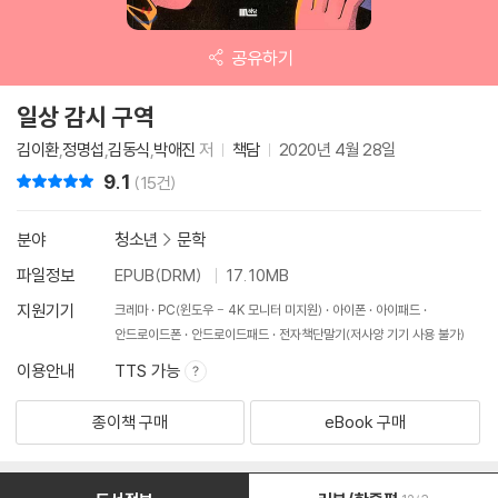
공유하기
일상 감시 구역
김이환
,
정명섭
,
김동식
,
박애진
저
책담
2020년 4월 28일
9.1
리뷰 총점
(15건)
분야
청소년
>
문학
파일정보
EPUB(DRM)
17.10MB
지원기기
크레마
PC(윈도우 - 4K 모니터 미지원)
아이폰
아이패드
안드로이드폰
안드로이드패드
전자책단말기(저사양 기기 사용 불가)
이용안내
TTS 가능
종이책 구매
eBook 구매