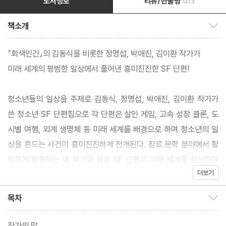
도서정보
리뷰/한줄평
12/3
책소개
책소개 보이기/감추기
『회색인간』의 김동식을 비롯한 정명섭, 박애진, 김이환 작가가
미래 세계의 평범한 일상에서 풀어낸 흥미진진한 SF 단편!
청소년들의 일상을 주제로 김동식, 정명섭, 박애진, 김이환 작가가
쓴 청소년 SF 단편집으로 각 단편은 살인 게임, 고속 성장 클론, 도
시별 여행, 외계 생명체 등 미래 세계를 배경으로 하며 청소년의 일
상을 흔드는 사건이 흥미진진하게 전개된다. 장르 문학 분야에서 활
발하게 활동하는 네 작가의 일상 SF 단편은 미래 세계를 상상하며
더보기
창의력과 상상력을 펼치게 할 것이다.
목차
목차 보이기/감추기
작가의 말