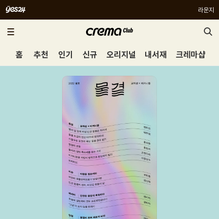
라운지
홈
추천
인기
신규
오리지널
내서재
크레마샵