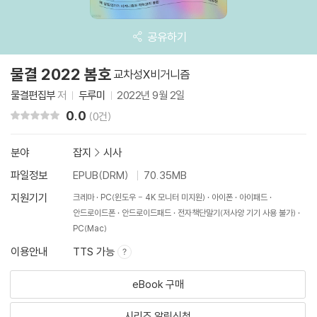
공유하기
물결 2022 봄호
교차성X비거니즘
물결편집부
저
두루미
2022년 9월 2일
0.0
리뷰 총점
(0건)
분야
잡지
>
시사
파일정보
EPUB(DRM)
70.35MB
지원기기
크레마
PC(윈도우 - 4K 모니터 미지원)
아이폰
아이패드
안드로이드폰
안드로이드패드
전자책단말기(저사양 기기 사용 불가)
PC(Mac)
이용안내
TTS 가능
eBook 구매
시리즈 알림신청