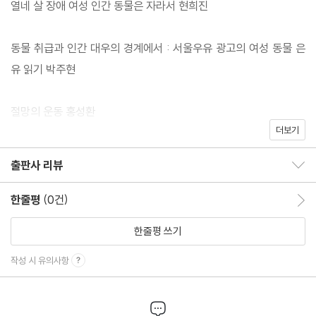
열네 살 장애 여성 인간 동물은 자라서 현희진
동물 취급과 인간 대우의 경계에서 : 서울우유 광고의 여성 동물 은
유 읽기 박주현
절망의 운동 홍성환
더보기
들리지 않던 목소리를 듣는 기도 홍칼리
비거니즘을 개인의 영역으로 환원하지 말라 조한진희
출판사 리뷰
출판사 리뷰 보이기/감추기
퍼레이드 사공성수
한줄평
(0건)
한줄평 이동
이슈 바람을 일으키다
한줄평 쓰기
여전히 동물권위원회가 낯설다면 우희종
인간 동물의 정치, 비인간 동물의 삶 김산하
작성 시 유의사항
에세이 잔잔한 물결이 계속되다