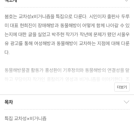
책소개
봄호는 교차성x비거니즘을 특집으로 다룬다. 시인이자 출판사 두루
미 대표 현희진이 장애해방과 동물해방이 어떻게 함께 나아갈 수 있
는지에 대한 글을 실었고 박주현 작가가 작년에 문제가 됐던 서울우
유 광고를 통해 여성해방과 동물해방이 교차하는 지점에 대해 다룬
다.
동물해방물결 활동가 홍성환이 기후정의와 동물해방의 연결성을 말
하고 무당이자 작가인 홍칼리가 영성과 비거니즘을 이야기한다. 조
더보기
한진희 작가가 계급과 비거니즘을 말하고 음식이 얼마나 정치적인
영역인지 다룬다. 사공성수 작가가 퀴어해방과 동물해방의 교차성
목차
목차 보이기/감추기
에 대해 썼다.
특집 교차성×비거니즘