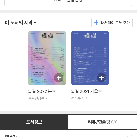
이 도서의 시리즈
내서재에 모두 추가
물결 2022 봄호
물결 2021 가을호
물결편집부 저
편집부 저 저
도서정보
리뷰/한줄평
0/0
책소개 보이기/감추기