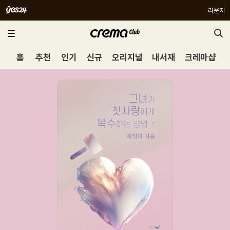
라운지
홈
추천
인기
신규
오리지널
내서재
크레마샵