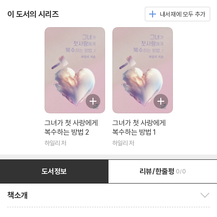
이 도서의 시리즈
내서재에 모두 추가
그녀가 첫 사랑에게
그녀가 첫 사랑에게
복수하는 방법 2
복수하는 방법 1
하일리 저
하일리 저
도서정보
리뷰/한줄평
0/0
책소개
책소개 보이기/감추기