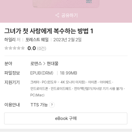
공유하기
그녀가 첫 사랑에게 복수하는 방법 1
하일리
저
포레스트 웨일
2023년 2월 2일
0.0
리뷰 총점
(0건)
분야
로맨스
>
현대물
파일정보
EPUB(DRM)
18.99MB
지원기기
크레마
PC(윈도우 - 4K 모니터 미지원)
아이폰
아이패드
안드로이드폰
안드로이드패드
전자책단말기(저사양 기기 사용 불가)
PC(Mac)
이용안내
TTS 가능
eBook 구매