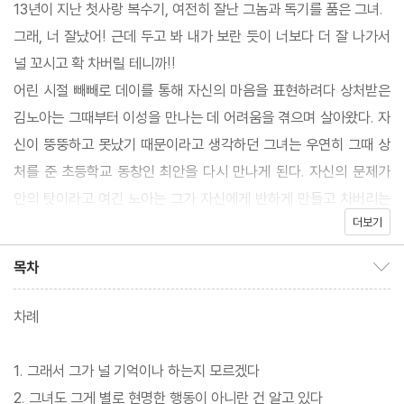
13년이 지난 첫사랑 복수기, 여전히 잘난 그놈과 독기를 품은 그녀.
그래, 너 잘났어! 근데 두고 봐 내가 보란 듯이 너보다 더 잘 나가서
널 꼬시고 확 차버릴 테니까!!
어린 시절 빼빼로 데이를 통해 자신의 마음을 표현하려다 상처받은
김노아는 그때부터 이성을 만나는 데 어려움을 겪으며 살아왔다. 자
신이 뚱뚱하고 못났기 때문이라고 생각하던 그녀는 우연히 그때 상
처를 준 초등학교 동창인 최안을 다시 만나게 된다. 자신의 문제가
안의 탓이라고 여긴 노아는 그가 자신에게 반하게 만들고 차버리는
더보기
복수를 하기로 결심한다.
목차
목차 보이기/감추기
차례
1. 그래서 그가 널 기억이나 하는지 모르겠다
2. 그녀도 그게 별로 현명한 행동이 아니란 건 알고 있다