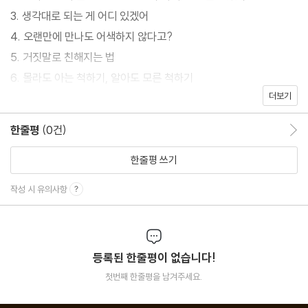
3. 생각대로 되는 게 어디 있겠어
4. 오랜만에 만나도 어색하지 않다고?
5. 거짓말로 친해지는 법
6. 몰라도 아는 척하기, 알아도 모른 척하기
더보기
7. 골키퍼에게 미안한 슛
8. 괜히 괘씸하니까
한줄평
(0건)
한줄평 이동
9. 여전히 나쁜 그놈
10. 그래봐야 그가 누군지 떠올릴 턱이 없다
한줄평 쓰기
11. 뜻밖의 조력자
작성 시 유의사항
12. 마침내 기다렸던 기회가 찾아오고
13. 손발도 맞아야 사기를 치지
14. 구원투수 등판!
등록된 한줄평이 없습니다!
15. 어쩌다 보면 미운 정이라도 생기기 마련이니까
첫번째 한줄평을 남겨주세요.
16. 없느니만 못한 도움
17. 사공이 많으면 배가 산으로 간다지