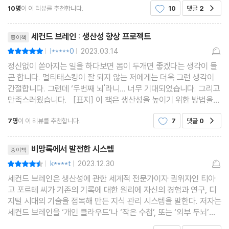
10명
이 이 리뷰를 추천합니다.
10
댓글
2
공감
에 버리거나, 남에게 주거나 할텐데 눈에
리뷰제목
세컨드 브레인 : 생산성 향상 프로젝트
종이책
l*****0
2023.03.14
평점10점
|
|
정신없이 쏟아지는 일을 하다보면 몸이 두개면 좋겠다는 생각이 들
곤 합니다. 멀티태스킹이 잘 되지 않는 저에게는 더욱 그런 생각이
간절합니다. 그런데 ‘두번째 뇌'라니... 너무 기대되었습니다. 그리고
만족스러웠습니다. [표지] 이 책은 생산성을 높이기 위한 방법을
알려주고 있습니다. 멋진 두번째 뇌를 만드는 방법이지요. 저자는
7명
이 이 리뷰를 추천합니다.
7
댓글
0
공감
세컨드 브레인을 만드는 방법은 아
리뷰제목
비망록에서 발전한 시스템
종이책
k****t
2023.12.30
평점9점
|
|
세컨드 브레인은 생산성에 관한 세계적 전문가이자 권위자인 티아
고 포르테 씨가 기존의 기록에 대한 원리에 자신의 경험과 연구, 디
지털 시대의 기술을 접목해 만든 지식 관리 시스템을 말한다. 저자는
세컨드 브레인을 ‘개인 클라우드’나 ‘작은 수첩’, 또는 ‘외부 두뇌’라
고 불러도 상관없다고 말하고 있다. 뭐라 부르던 기능은 같다는 것이