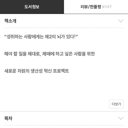
도서정보
리뷰/한줄평
91/57
책소개
책소개 보이기/감추기
“성취하는 사람에게는 제2의 뇌가 있다!”
해야 할 일을 제대로, 제때에 하고 싶은 사람을 위한
새로운 차원의 생산성 혁신 프로젝트
더보기
***** 아마존 1위, [월스트리트저널] 베스트셀러
목차
목차 보이기/감추기
***** 다니엘 핑크, 세스 고딘 강력 추천