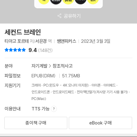
공유하기
세컨드 브레인
티아고 포르테
저/
서은경
역
쌤앤파커스
2023년 3월 3일
9.4
리뷰 총점
(148건)
분야
자기계발
>
창조적사고
파일정보
EPUB(DRM)
51.75MB
지원기기
크레마
PC(윈도우 - 4K 모니터 미지원)
아이폰
아이패드
안드로이드폰
안드로이드패드
전자책단말기(저사양 기기 사용 불가)
PC(Mac)
이용안내
TTS 가능
종이책 구매
eBook 구매