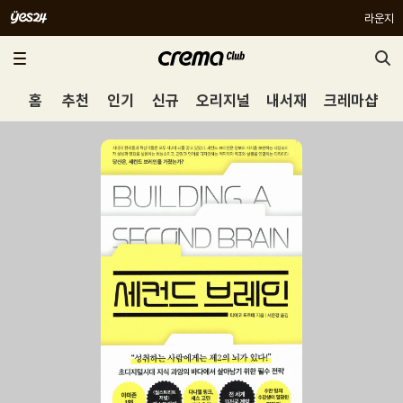
라운지
홈
추천
인기
신규
오리지널
내서재
크레마샵