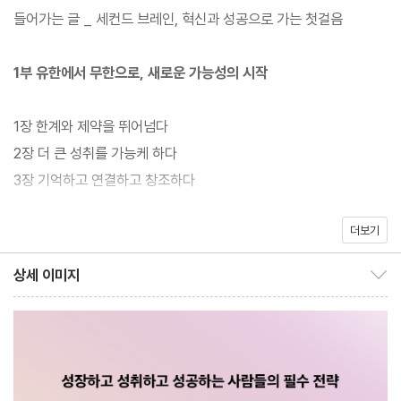
들어가는 글 _ 세컨드 브레인, 혁신과 성공으로 가는 첫걸음
***** [포브스] 선정 커리어마인드 도서 BEST 5
1부 유한에서 무한으로, 새로운 가능성의 시작
***** 넥스트 빅아이디어클럽 선정 생산성 분야 BEST 9
1장 한계와 제약을 뛰어넘다
***** 전 세계 11개국 출간, 수만 명의 수강생이 열광한 명강의
2장 더 큰 성취를 가능케 하다
3장 기억하고 연결하고 창조하다
더보기
2부 소비에서 생산으로, 지식 관리의 원칙
레오나르도 다빈치, 뉴턴, 피카소…. 천재로 꼽히는 이들의 공통점은
상세 이미지
기록을 습관화했다는 점이다. 위대한 지식인들과 예술가들의 업적
상세 이미지 보이기/감추기
4장 공명하는 내용을 수집하라
은 무(無)에서 시작된 것이 아니라 영감이 될 만한 정보를 필요에
5장 실행을 목표로 정리하라
따라 수집하고 이를 발전시켜 이룩한 것이다. 세계적인 생산성 전문
6장 핵심을 찾아 추출하라
가 티아고 포르테는 이처럼 시대의 아이콘들이 각자 정보를 수집하
7장 작업한 결과물을 표현하라
고 보관하는 별도의 도구를 갖고 있었다는 사실에 착안하여 이를 현