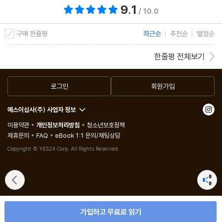
9.1
총 평점 9.1점
/ 10.0
구매 한줄평
최근순
추천순
별점순
한줄평 전체보기
로그인
회원가입
예스이십사(주) 사업자 정보
이용약관
개인정보처리방침
청소년보호정책
제휴문의
FAQ
eBook 1:1 문의/채팅상담
Copyright © YES24 Corp. All Rights Reserved.
가입하고 무료로 읽기