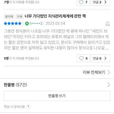
7명
이 이 리뷰를 추천합니다.
7
댓글
2
공감
다. 이러한 시스템을 사회학자 니클라
리뷰제목
너무 기다렸던 지식관리체계에 관한 책
종이책
구매
YES마니아 : 로얄
h*****2
2023.03.04
평점10점
|
|
그동안 정식본이 나오길 너무 기다렸던 책 중에 하나인 “세컨드 브
레인“저자인 티라고 포르테는 유튜브 채널과 그의 웹페이지에서 하
는 짧은 강연으로 익히 알고 있었고, 원서도 구매해서 읽어가고 있었
지만 짧은 영어 실력에도 유익한 내용이 많아서 정식으로 나오길 너
무너무 기다렸는데 이번에 나와서 너무 기쁩니다!! 선물 받은 기분
5명
이 이 리뷰를 추천합니다.
5
댓글
0
공감
이네요!이 분야에 새롭게 나오는 책들이 많아져
리뷰 전체보기
한줄평
(57건)
한줄평 이동
한줄평 쓰기
작성 시 유의사항