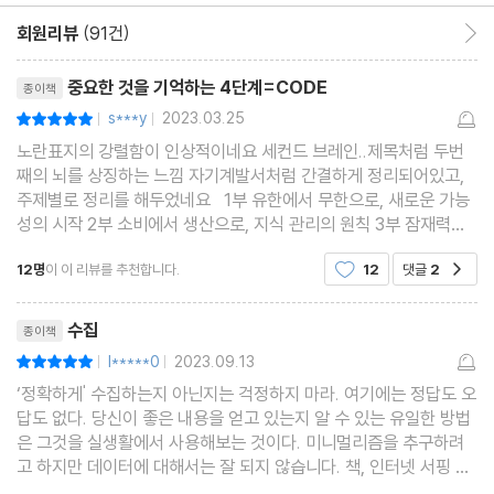
회원리뷰
(91건)
회원리뷰 이동
리뷰제목
중요한 것을 기억하는 4단계=CODE
종이책
s***y
2023.03.25
평점10점
|
|
노란표지의 강렬함이 인상적이네요 세컨드 브레인..제목처럼 두번
째의 뇌를 상징하는 느낌 자기계발서처럼 간결하게 정리되어있고,
주제별로 정리를 해두었네요 1부 유한에서 무한으로, 새로운 가능
성의 시작 2부 소비에서 생산으로, 지식 관리의 원칙 3부 잠재력에
서 영향력으로, 창조적 과정의 완성 방법론적인 느낌의 책이기는
12명
이 이 리뷰를 추천합니다.
12
댓글
2
공감
한데..공감하는 요소가 곳곳에 숨어있네
리뷰제목
수집
종이책
l*****0
2023.09.13
평점10점
|
|
‘정확하게' 수집하는지 아닌지는 걱정하지 마라. 여기에는 정답도 오
답도 없다. 당신이 좋은 내용을 얻고 있는지 알 수 있는 유일한 방법
은 그것을 실생활에서 사용해보는 것이다. 미니멀리즘을 추구하려
고 하지만 데이터에 대해서는 잘 되지 않습니다. 책, 인터넷 서핑 등
을 통해 얻은 자료들을 많이 모아놓습니다. 물건이라면 눈에 보이기