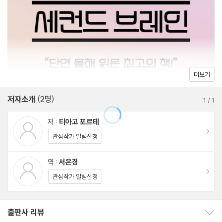
대의 기술과 융합했다. 우리의 두뇌가 불필요한 정보로 인해 과부하
3부 잠재력에서 영향력으로, 창조적 과정의 완성
에 걸리지 않도록 하고 중요한 지식을 효율적으로 활용할 수 있도록
하는 디지털 보관소를 구축한 것이다. ‘세컨드 브레인’이라 명명한
8장 창의적인 실행을 위한 세 가지 전략
이 시스템은 정보의 수집부터 이를 활용한 창작과 표현에 이르기까
9장 효율적인 실행을 위한 세 가지 습관
지, 모든 과정을 효율적으로 관리하는 기억 장치이자 생산 도구이다.
10장 지속적인 실행을 위한 세 가지 변화
더보기
이 책을 읽은 독자들은 유례없는 정보 과잉 시대의 불안감과 피로함
을 극복하고 보다 도전적이고 창의적인 일을 해낼 힘을 얻게 될 것이
저자소개
(2명)
1
/
1
다.
저 :
티아고 포르테
이동
관심작가 알림신청
역 :
서은경
이동
관심작가 알림신청
출판사 리뷰
출판사 리뷰 보이기/감추기