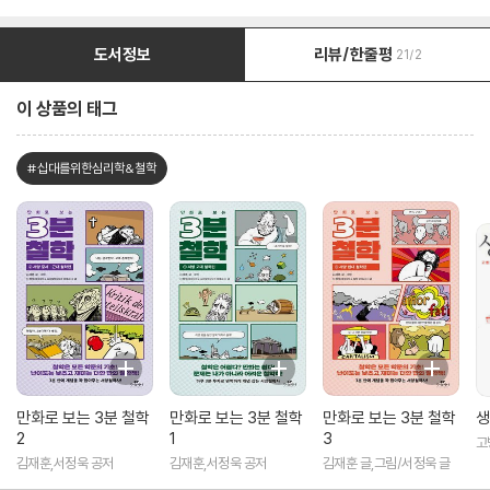
도서정보
리뷰/한줄평
21/2
이 상품의 태그
#십대를위한심리학&철학
만화로 보는 3분 철학
만화로 보는 3분 철학
만화로 보는 3분 철학
생
2
1
3
고
그
김재훈,서정욱 공저
김재훈,서정욱 공저
김재훈 글,그림/서정욱 글