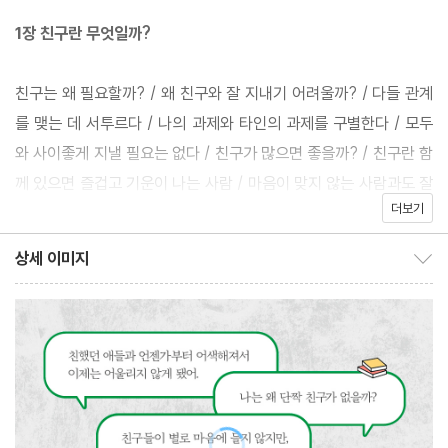
1장 친구란 무엇일까?
이 책에서는 ‘혼자 있는 것을 즐기는 힘’ ‘마음이 맞는 친구를 사귀는
힘’ ‘마음이 맞지 않는 사람과 잘 지내는 힘’, 이 세 가지 힘을 어떤 상
친구는 왜 필요할까? / 왜 친구와 잘 지내기 어려울까? / 다들 관계
황에서도 주체적인 관계를 형성하고 조율할 수 있는 기반이 되어주
를 맺는 데 서투르다 / 나의 과제와 타인의 과제를 구별한다 / 모두
는 ‘행복의 삼각형’이라고 명명하고, 세 가지 힘을 어떻게 키우고 균
와 사이좋게 지낼 필요는 없다 / 친구가 많으면 좋을까? / 친구란 함
형을 잡을 것인지 구체적으로 제시한다. 저자 특유의 인문적 소양과
께 있으면 즐겁고 기운이 나는 사람 / 마음이 맞지 않는 사람과도 잘
문화예술에 대한 조예가 다양한 인용과 사례들에서 빛난다. 비대면
더보기
지내는 힘 / 다시 만나고 싶고, 더 이야기하고 싶은 사람이 되려면?
접촉이 관계를 유지하는 주요한 수단이 된 현실을 반영해 ‘(비대면
/ 우정은 움직이는 것 / 자신감을 얻고 싶다면 ‘좋아하는 마음’을 키
상세 이미지
대화에서) 마음의 거리를 줄이는 일곱 가지 방법’을 부록에 수록했
상세 이미지 보이기/감추기
우자 / 평생 나를 지탱할 세 가지 관계의 기술
다. 자립준비청년(보호종료아동)에 대한 사회적 관심을 환기한 ‘열
여덟 어른’ 캠페인을 담당한 아름다운재단 김성식 팀장, 학교폭력 피
2장 마음이 맞는 친구를 사귀는 방법
해 학생 치유 시설 해맑음센터를 운영하는 조정실 학교폭력피해자
가족협의회장, 30년간 고등학교 교사로 재직한 백승주 교사가 이
‘좋아하는 마음’에서 확장되는 세계를 소중히 여기자 / 좋아하는 것
책을 먼저 읽고 강력추천했다.
을 사이에 둔 ‘삼각관계’ / ‘편애 지도’로 좋아하는 것을 시각화하자 /