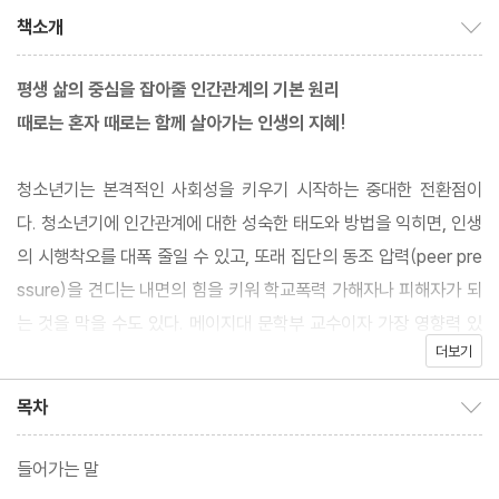
책소개
책소개 보이기/감추기
평생 삶의 중심을 잡아줄 인간관계의 기본 원리
때로는 혼자 때로는 함께 살아가는 인생의 지혜!
청소년기는 본격적인 사회성을 키우기 시작하는 중대한 전환점이
다. 청소년기에 인간관계에 대한 성숙한 태도와 방법을 익히면, 인생
의 시행착오를 대폭 줄일 수 있고, 또래 집단의 동조 압력(peer pre
ssure)을 견디는 내면의 힘을 키워 학교폭력 가해자나 피해자가 되
는 것을 막을 수도 있다. 메이지대 문학부 교수이자 가장 영향력 있
더보기
는 교육학자로 활약하고 있는 사이토 다카시는 『세계사를 움직이는
다섯 가지 힘』 『혼자 있는 시간의 힘』 등의 베스트셀러 작가다. 이
목차
목차 보이기/감추기
책은 저자가 주변 사람들과 불화하며 고통 속에서 보낸 20대를 돌
아보면서 자라나는 청소년들이 자신처럼 시행착오를 범하지 않기를
들어가는 말
바라는 마음에서 집필했다고 한다.