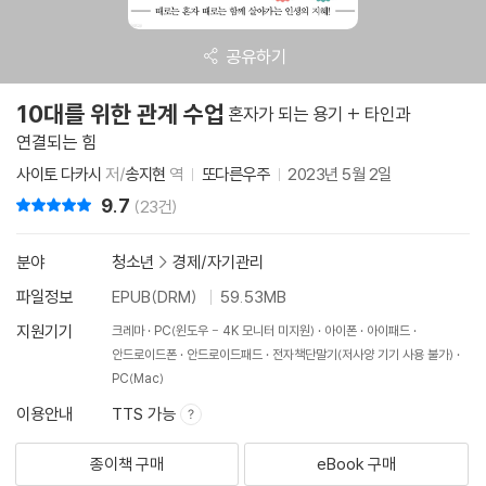
공유하기
10대를 위한 관계 수업
혼자가 되는 용기 + 타인과
연결되는 힘
사이토 다카시
저/
송지현
역
또다른우주
2023년 5월 2일
9.7
리뷰 총점
(23건)
분야
청소년
>
경제/자기관리
파일정보
EPUB(DRM)
59.53MB
지원기기
크레마
PC(윈도우 - 4K 모니터 미지원)
아이폰
아이패드
안드로이드폰
안드로이드패드
전자책단말기(저사양 기기 사용 불가)
PC(Mac)
이용안내
TTS 가능
종이책 구매
eBook 구매