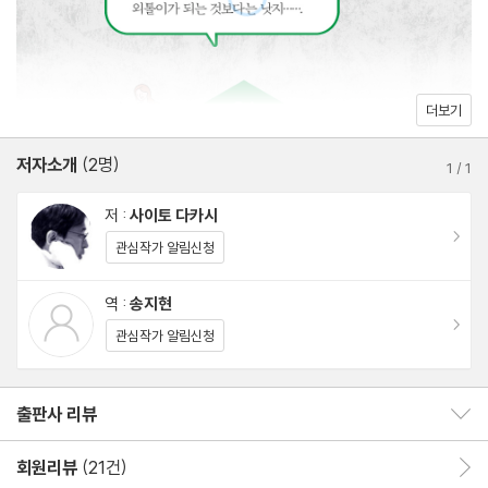
좋아하는 것에 주목하면 대하기 어려운 사람은 없다 / 함께 어울리
는 무리가 아니라 함께 좋아하는 모임 / 같은 것을 좋아하는 사람들
의 모임, 동아리 / 친구보다 동료 / 동료가 있으면 든든하다 / 학교
밖으로 눈을 돌리자 / 마음이 맞는 친구는 어떻게 만날까? / 끈적거
더보기
리지 않는 담백한 만남
저자소개
(2명)
1
/
1
3장 혼자가 되는 용기
저 :
사이토 다카시
이동
관심작가 알림신청
외톨이가 될까 봐 두려운 이유 / 능동적 외톨이가 되어 보자 / 단독
자 대 단독자로, ‘마음의 친구’와 ‘마음의 스승’을 찾아보자 / 만난 적
역 :
송지현
이동
없는 옛사람과도 정신은 이어질 수 있다 / 혼자가 되면 깨닫는 것들
관심작가 알림신청
/ 혼자가 될 용기가 있는가 / 협조의 진정한 의미 / 무소의 뿔처럼 혼
자서 가라
출판사 리뷰
출판사 리뷰 보이기/감추기
4장 친구가 떠나는 이유
회원리뷰
(21건)
회원리뷰 이동