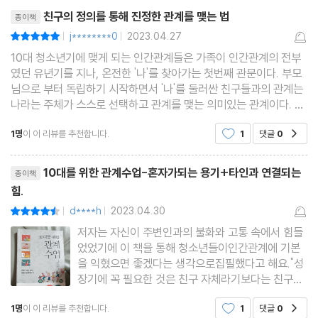
리뷰제목
6장 친구는역시 좋아
친구의 정의를 통해 진정한 관계를 맺는 법
종이책
j********0
2023.04.27
평점10점
|
|
밤에 쓴 편지는 부치지 말라 / 친구 문제로 고민하지 않기 위한 ‘행복
10대 청소년기에 맺게 되는 인간관계들은 가족이 인간관계의 전부
트라이앵글’ / 혼자가 좋다면 친구는 필요 없을까? / 웃음을 주는 사
였던 유년기를 지나, 온전한 '나'를 찾아가는 첫번째 관문이다. 부모
님으로 부터 독립하기 시작하면서 '나'를 둘러싼 친구들과의 관계는
람에게 나도 웃음을 주고 있는가 / 상대의 처지에서 생각하는 상상
나라는 주체가 스스로 선택하고 관계를 맺는 의미있는 관계이다. 특
력 / 후회도 다음 단계로 등을 떠미는 힘이 된다 / 최고의 친구란?
히 사춘기에는 친구들과의 관계가 삶에서 큰 비중을 차지하게 된다.
1명
이 이 리뷰를 추천합니다.
1
댓글
0
공감
인생에서 중대한 전환점에 서게 된 사춘기의
부록 / 마음의 거리를 줄이는 일곱 가지 방법
리뷰제목
10대를 위한 관계수업-혼자가되는 용기+타인과 연결되는
종이책
나오는 말
힘.
d****h
2023.04.30
평점9점
|
|
저자는 자신이 주변인과의 불화와 고통 속에서 힘들
었었기에 이 책을 통해 청소년들이인간관계에 기본
을 익혔으면 좋겠다는 생각으로집필했다고 해요."성
장기에 꼭 필요한 것은 친구 자체라기보다는 친구를
사귀는법을 배우는 것입니다.어른의 세계에 발을 들
1명
이 이 리뷰를 추천합니다.
1
댓글
0
공감
이기 시작한 10대는 다른사람들과 어울리는 것이 아