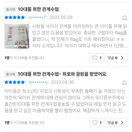
리뷰제목
10대를 위한 관계수업
종이책
날카로운 칼이 될 수도 있는 말, “친구니까 하는 말인데……” / 부정
s******7
2023.05.09
평점10점
|
|
하는 말버릇이 있으면 미움받기 쉽다 / 욱하는 사람과는 잘 지내기
사람들 사이의 관계를 어려워하는 큰 아이를 위해 읽
힘들다 / 자꾸 거절하는 사람은 더 이상 부르지 않는다 / 고집부리지
었고 많은 도움을 받았어요. 중요한 구절마다 flag를
않고 사과할 수 있는가 / 무례한 말을 들었을 때 흘려넘길 수 있는가
붙였더니, 책 전체가 flag로 가득 채워졌어요! ㅎㅎ
저자 소개입니다. 저자가 대학교 재수하면서 1년동
/ 버릇과 습관의 차이로 생기는 갈등 / 의식적으로 남에게 맞추는 연
안 인간관계에 힘들어하며 청소년기에 알았더라면
습을 하자
1명
이 이 리뷰를 추천합니다.
1
댓글
0
공감
더 편했을 것 같아 집필했다고 해요. 어린시절처럼
쉽게 다른 사람과 친구가 될 수 없습니다. 아이들은
리뷰제목
비교
5장 싫다고 말해야 하는 관계도있다
10대를 위한 관계수업- 위로와 응원을 받았어요.
종이책
m*******j
2023.04.30
평점10점
|
|
그런 친구는 없어도 괜찮아 / 누구나 다른 사람을 괴롭힐 수 있다 /
아이들은 청소년이 되었고 사회성이 부족한 둘째가 늘 걱정인 저는
여전히 육아와 관계에 대해 관심이 많아요 그래서 또다른우주에서
괴롭힘의 연결 고리를 끊기 위해 할 수 있는 일 / 도망갈 길을 찾는
출간된10대를 위한 관계수업을놓칠 수 없었어요.제일 먼저 읽고 도
법 / 객관적 판단을 할 수 있는 제3자를 동원하라 / 스위치를 바꾸어
움을 받고 싶은 마음에책을 빨리 펼쳤어요. 복잡하게 느껴지는 친구
문제도 한 발 떨어져서 보면 간단해지고, 나를 둘러싼 다양한 인간관
다른 것에 집중해 보자
1명
이 이 리뷰를 추천합니다.
1
댓글
0
공감
계의 일부라는 말에 큰 위로를 받