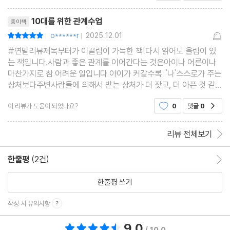
직은 미숙합니다. 솔직히 성인이 된 지금도 내향적이
리뷰제목
고 보수적인 성향의 저는
10대를 위한 관계수업
종이책
o******r
2025.12.01
평점10점
|
|
#연말리뷰제목부터가 이끌림이 가득한 책!다시 읽어도 울림이 있
는 책입니다.사람과 좋은 관계를 이어간다는 것은아이나 어른이나
마찬가지로 참 어려운 일입니다.아이가 커갈수록 '나'스스로가 주는
상처보다주변사람들에 의해서 받는 상처가 더 잦고, 더 아픈 것 같아
요.특히나 인생의 나이중 10대는 부모보다 친구가 소중하고, 친구
이 리뷰가 도움이 되었나요?
0
댓글
0
공감
로 인해 울고 웃는 경우가 많습니다.주체는 '나'이
리뷰 전체보기
한줄평
(2건)
한줄평 이동
한줄평 쓰기
작성 시 유의사항
9.0
총 평점 9.0점
/ 10.0