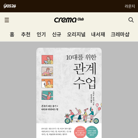
라운지
홈
추천
인기
신규
오리지널
내서재
크레마샵