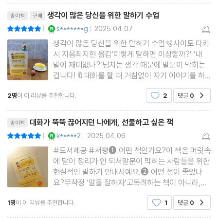
리뷰제목
생각이 많은 당신을 위한 말하기 수업
종이책
구매
중거리 인간관계의 중요성
YES마니아 : 로얄
s*******g
2025.04.07
평점10점
|
|
이야기는 최대 1분, 재미있는 것은 세 가지씩
생각이 많은 당신을 위한 말하기 수업🫧사이토 다카
상대에 따라 속도를 달리하기
시 지음최지현 옮김‘이렇게 말하면 이상할까?’ ‘내
관계에서 한 발 더 내딛는 법
말이 재미없나?’넘치는 생각 때문에 말문이 막히는
겁니다!🔖대화를 할 때 거침없이 자기 이야기를 하
자연스럽게 다음 기회를 만드는 사람
는 사람보다 말을 잘 들어주고 적절한 타이밍에 리액
2명
이 이 리뷰를 추천합니다.
2
댓글
0
공감
션 해주는 사람이 있으면 마음이 편안해집니다.왠지
5장 언제 어디서나 쉽게 말문 트는 법
모를 편안함에 대화하고 싶고 질문을 하게 되고 경청
리뷰제목
하게 되는데요.
대화가 뚝뚝 끊어지던 나에게, 선물하고 싶은 책
종이책
모임은 관계를 넓히는 소중한 기회
YES마니아 : 로얄
k*****2
2025.04.06
평점10점
|
|
낯선 이에게 말을 건네는 법
#도서제공 #서평➊ 어떤 책인가요?이 책은 머릿속
에 말이 정리가 안 되서말문이 막히는 사람들을 위한
좋은 인상을 남기는 말투
현실적인 말하기 안내서예요.➋ 어떤 점이 좋았나
아이디어가 샘솟는 비즈니스 대화법
요?무작정 ‘말을 잘하자’고독려하는 책이 아니라,왜
말이 막히는지를 심리적으로 풀어주고,자연스럽게
1명
이 이 리뷰를 추천합니다.
1
댓글
0
공감
대화를 이어가는 방법을알려줘서 좋았어요.쉽게 읽
마치며 대화가 통하는 단 한 사람만 있어도
을 수 있고,해결책들이 간단명료해서실전에 써 먹기