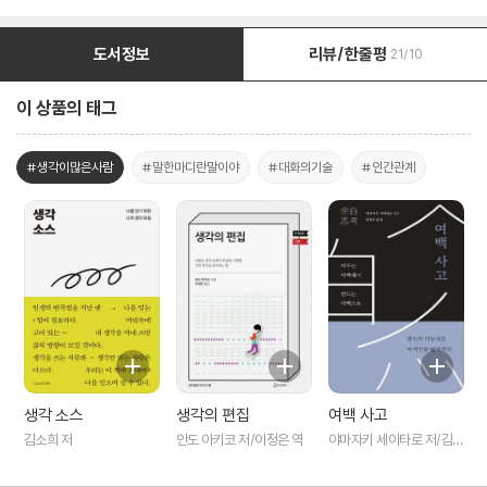
도서정보
리뷰/한줄평
21/10
이 상품의 태그
#생각이많은사람
#말한마디란말이야
#대화의기술
#인간관계
생각 소스
생각의 편집
여백 사고
김소희 저
안도 아키코 저/이정은 역
야마자키 세이타로 저/김영
주 역