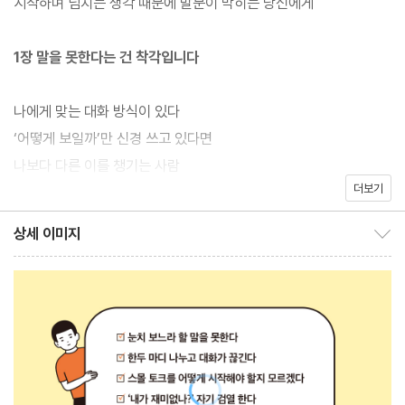
시작하며 넘치는 생각 때문에 말문이 막히는 당신에게
꼽는다. ‘이렇게 말해도 될까?’, ‘이상하게 생각하진 않을까?’ 등 타
인이 어떻게 생각하는지 신경을 쏟는 탓에 말문이 막힌다고 설명한
1장 말을 못한다는 건 착각입니다
다. 저자는 이처럼 생각이 많은 이들을 위해 실전 대화에서 사용할
수 있는 커뮤니케이션 스킬을 전하고자 한다. 이 책을 통해 어색한
나에게 맞는 대화 방식이 있다
상황에서 대화의 물꼬를 트는 방법부터 어디서나 써먹는 만능 대화
‘어떻게 보일까’만 신경 쓰고 있다면
소재, 상대방에게 좋은 인상을 주고 관계를 발전시키는 법까지 구체
나보다 다른 이를 챙기는 사람
적인 예시와 함께 제공한다.
더보기
상대의 호감을 얻는 소통의 3대 요소
대화도 악기처럼 배우고 익히는 것
상세 이미지
대화를 할 때 거침없이 자기 이야기를 하는 사람보다 말을 잘 들어주
상세 이미지 보이기/감추기
고 적절한 타이밍에 리액션 해주는 사람이 있으면 마음이 편안해진
2장 생각이 너무 많은 이들을 위한 대화법
다. 저자는 이런 이들이야말로 분위기를 긍정적으로 만드는 ‘말 잘하
는 사람’이라 정의한다. 재미있는 이야기로 분위기를 띄우지 않아도,
대화의 기본은 ‘준비하는 자세’다
아나운서처럼 유창하게 말하지 않아도 누구나 쉽게 상대방의 마음
“휴일에 뭐 하셨어요?”에는 뭐라고 답할까?
을 얻을 수 있는 호감 대화법을 만나볼 수 있을 것이다.
‘모른다’는 말은 때로 폭력적이다