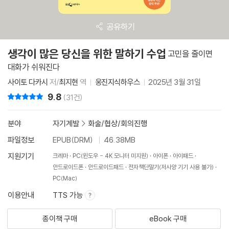
공유하기
생각이 많은 당신을 위한 말하기 수업
고민을 줄이면
대화가 쉬워진다
사이토 다카시
저/
최지현
역
웅진지식하우스
2025년 3월 31일
9.8
리뷰 총점
(31건)
분야
자기계발
>
화술/협상/회의진행
파일정보
EPUB(DRM)
46.38MB
지원기기
크레마
PC(윈도우 - 4K 모니터 미지원)
아이폰
아이패드
안드로이드폰
안드로이드패드
전자책단말기(저사양 기기 사용 불가)
PC(Mac)
이용안내
TTS 가능
종이책 구매
eBook 구매