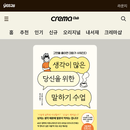
라운지
홈
추천
인기
신규
오리지널
내서재
크레마샵