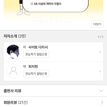
내 얘기보다 상대방과의 접점 찾기
말문이 막히는 심리적 이유
대화가 끊이지 않는 ‘생각났는데’ 화법
‘10초 잡담’과 ‘담백한 칭찬’
더보기
나이 차이를 극복하는 대화법
저자소개
(2명)
때로는 적절히 끊는 것이 중요하다
1
/
1
저 :
사이토 다카시
3장 또 얘기하고 싶은 사람이 되고 싶다
이동
관심작가 알림신청
대화는 ‘듣는 사람’이 주도한다
역 :
최지현
이동
대화의 질을 가르는 리액션 기술
관심작가 알림신청
좋은 질문은 말하고 싶은 마음을 부른다
당신은 ‘프로 진행자’다
출판사 리뷰
출판사 리뷰 보이기/감추기
4장 좋은 관계는 편안한 대화에서 시작된다
회원리뷰
(21건)
회원리뷰 이동