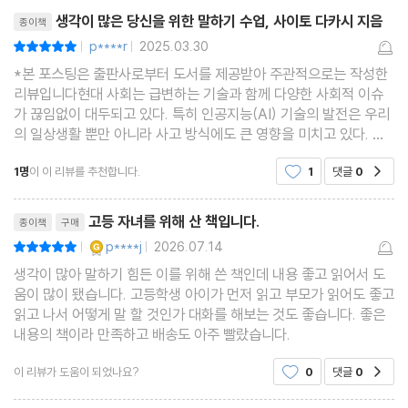
리뷰제목
부록 생각이 많은 이들을 위한 커뮤니케이션 스킬
좋았습니다.이 책을 읽으며
생각이 많은 당신을 위한 말하기 수업, 사이토 다카시 지음
종이책
p****r
2025.03.30
평점10점
|
|
*본 포스팅은 출판사로부터 도서를 제공받아 주관적으로는 작성한
리뷰입니다현대 사회는 급변하는 기술과 함께 다양한 사회적 이슈
가 끊임없이 대두되고 있다. 특히 인공지능(AI) 기술의 발전은 우리
의 일상생활 뿐만 아니라 사고 방식에도 큰 영향을 미치고 있다. 이
러한 변화 속에서 인간만의 고유한 능력인 창의적이고 비판적인 사
1명
이 이 리뷰를 추천합니다.
1
댓글
0
공감
고의 중요성이 더욱 부각되고 있다. 따라서 우리는
리뷰제목
고등 자녀를 위해 산 책입니다.
종이책
구매
YES마니아 : 골드
p****j
2026.07.14
평점10점
|
|
생각이 많아 말하기 힘든 이를 위해 쓴 책인데 내용 좋고 읽어서 도
움이 많이 됐습니다. 고등학생 아이가 먼저 읽고 부모가 읽어도 좋고
읽고 나서 어떻게 말 할 것인가 대화를 해보는 것도 좋습니다. 좋은
내용의 책이라 만족하고 배송도 아주 빨랐습니다.
이 리뷰가 도움이 되었나요?
0
댓글
0
공감
리뷰제목