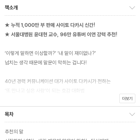
책소개
책소개 보이기/감추기
★ 누적 1,000만 부 판매 사이토 다카시 신간!
★ 서울대병원 윤대현 교수, 96만 유튜버 이연 강력 추천!
‘이렇게 말하면 이상할까?’ ‘내 말이 재미없나?’
넘치는 생각 때문에 말문이 막히는 겁니다!
40년 경력 커뮤니케이션 대가 사이토 다카시가 전하는
‘또 만나고 싶은 사람’이 되는 호감 대화법
더보기
40여 년간 수만 명을 대상으로 커뮤니케이션 강연을 해온 일본 최
목차
목차 보이기/감추기
고의 소통 전문가이자 베스트셀러 작가인 사이토 다카시의 신간 『생
각이 많은 당신을 위한 말하기 수업』이 출간되었다. 그는 오랜 연구
추천의 말
를 통해 말을 잘 못하는 사람들의 공통점으로 ‘생각이 많다’는 점을