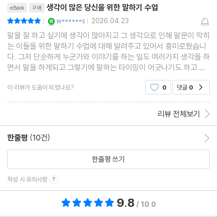
생각이 많은 당신을 위한 말하기 수업
eBook
구매
YES마니아 : 로얄
w******s
2026.04.23
평점10점
|
|
말을 잘 하고 싶기에 생각이 많아지고 그 생각으로 인해 말문이 막히
는 이들을 위한 말하기 수업에 대해 알려주고 있어서 흥미로웠습니
다. 그저 단순하게 누군가와 이야기를 하는 일도 여러가지 생각을 하
면서 말을 하게되고 그렇기에 말하는 타이밍이 어긋나기도 하고 상
대방이 내가 하는 말을 어떻게 받아들이지 생각이 많은 이들에게 어
이 리뷰가 도움이 되었나요?
0
댓글
0
공감
떻게 해야 제대로 말을 할 수있는지에 대해 그리
리뷰 전체보기
한줄평
(10건)
한줄평 이동
한줄평 쓰기
작성 시 유의사항
9.8
총 평점 9.8점
/ 10.0