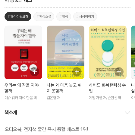
이 상품의 태그
#휴식이필요해
#환상소설
#힐링
#서점이야기
우리는 왜 잠을 자야
나는 왜 마음 놓고 쉬
하버드 회복탄력성 수
나
할까
지 못할까
업
싶
매슈 워커 저/이한음 역
김은영 저
게일 가젤 저/손현선 역
이
책소개
책소개 보이기/감추기
오디오북, 전자책 출간 즉시 종합 베스트 1위!