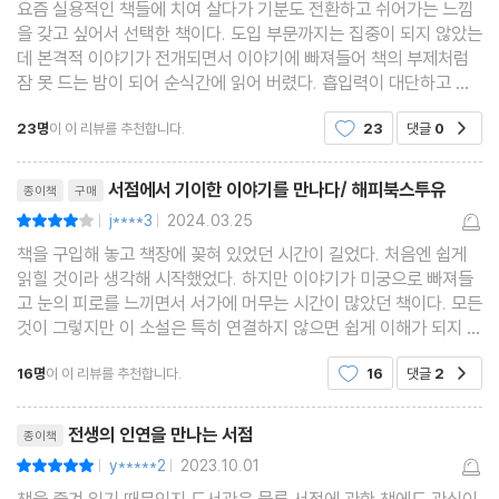
요즘 실용적인 책들에 치여 살다가 기분도 전환하고 쉬어가는 느낌
을 갖고 싶어서 선택한 책이다. 도입 부문까지는 집중이 되지 않았는
데 본격적 이야기가 전개되면서 이야기에 빠져들어 책의 부제처럼
잠 못 드는 밤이 되어 순식간에 읽어 버렸다. 흡입력이 대단하고 스
토리 전개도 탄탄하다. 주인공 연서는 울적한 마음을 달래려고 산
23명
이 이 리뷰를 추천합니다.
23
댓글
0
공감
행을 하다 길을 잃어 우연히 실재하지 않을 듯
리뷰제목
서점에서 기이한 이야기를 만나다/ 해피북스투유
종이책
구매
j****3
2024.03.25
평점8점
|
|
책을 구입해 놓고 책장에 꽂혀 있었던 시간이 길었다. 처음엔 쉽게
읽힐 것이라 생각해 시작했었다. 하지만 이야기가 미궁으로 빠져들
고 눈의 피로를 느끼면서 서가에 머무는 시간이 많았던 책이다. 모든
것이 그렇지만 이 소설은 특히 연결하지 않으면 쉽게 이해가 되지 않
은 줄거리를 가지고 있는 내용으로 이루어져 있다. 그렇기에 읽기에
16명
이 이 리뷰를 추천합니다.
16
댓글
2
공감
시간이 무척 많이 걸렸다. 읽고 중단했다가
리뷰제목
전생의 인연을 만나는 서점
종이책
y*****2
2023.10.01
평점10점
|
|
책을 즐겨 읽기 때문인지 도서관은 물론 서점에 관한 책에도 관심이