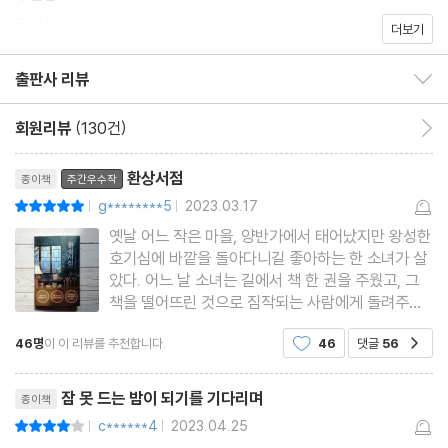
꽃처럼 피어나는 로맨스 사이에서 ‘환상서점’이라는 공간에 사로잡
작가의 말
더보기
히지 않을 수 없을 것이다.
출판사 리뷰
출판사 리뷰 보이기/감추기
회원리뷰
(130건)
회원리뷰 이동
리뷰제목
환상서점
종이책
주간우수작
g********5
2023.03.17
평점10점
|
|
옛날 어느 작은 마을, 양반가에서 태어났지만 왕성한
호기심에 바깥을 돌아다니길 좋아하는 한 소녀가 살
았다. 어느 날 소녀는 길에서 책 한 권을 주웠고, 그
책을 떨어뜨린 것으로 짐작되는 사람에게 돌려주고
자 옥빛 도포를 입은 사내를 뒤쫓아가다 숲에서 길을
46명
이 이 리뷰를 추천합니다.
46
댓글
56
공감
잃고 만다. 소녀는 무서워서 울음을 터뜨리고 말았
다. 그렇게 서럽게 울고 있는 소녀 앞에 어느샌가 소
리뷰제목
녀가 뒤쫓던 사
잠 못 드는 밤이 되기를 기다리며
종이책
c******4
2023.04.25
평점8점
|
|