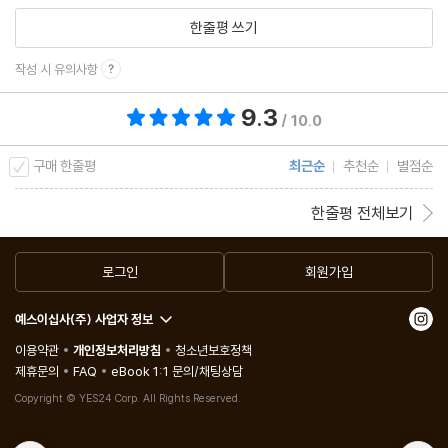
한줄평 쓰기
작성 시 유의사항
9.3
총 평점 9.3점
/ 10.0
구매 한줄평
최근순
추천순
별점순
한줄평 전체보기
로그인
회원가입
예스이십사(주) 사업자 정보
이용약관
개인정보처리방침
청소년보호정책
제휴문의
FAQ
eBook 1:1 문의/채팅상담
Copyright © YES24 Corp. All Rights Reserved.