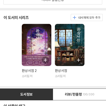
이 도서의 시리즈
내서재에 모두 추가
환상서점 2
환상서점
소서림 저
소서림 저
도서정보
리뷰/한줄평
130/330