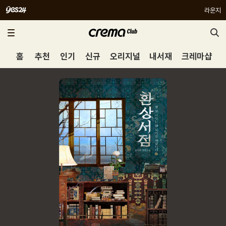
라운지
홈
추천
인기
신규
오리지널
내서재
크레마샵