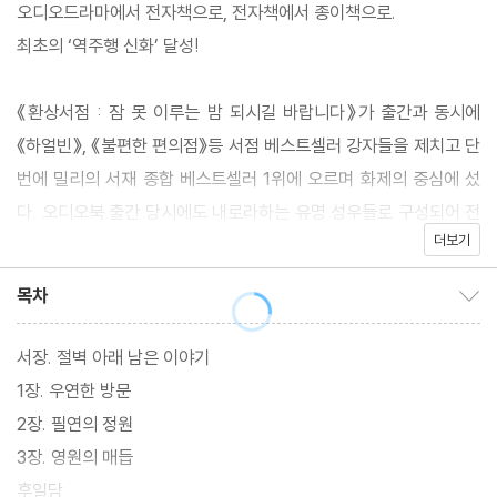
오디오드라마에서 전자책으로, 전자책에서 종이책으로.
최초의 ‘역주행 신화’ 달성!
《환상서점 : 잠 못 이루는 밤 되시길 바랍니다》가 출간과 동시에
《하얼빈》, 《불편한 편의점》등 서점 베스트셀러 강자들을 제치고 단
번에 밀리의 서재 종합 베스트셀러 1위에 오르며 화제의 중심에 섰
다. 오디오북 출간 당시에도 내로라하는 유명 성우들로 구성되어 전
더보기
에 없던 독자들의 뜨거운 반응으로 장시간 베스트셀러 1위를 기록했
다.
목차
목차 보이기/감추기
이 책은 오디오북 <환상서점>을 원작으로 하여, 서점주인이 들려주
던 기묘한 이야기에서 세계관을 넓고 깊게 확장시켜, 서점주인과 손
서장. 절벽 아래 남은 이야기
님 사이에서 피어나는 감정들을 촘촘하게 엮어 독자에게 새로운 경
1장. 우연한 방문
험을 선사한다. 작가의 데뷔작이라고는 믿기지 않을 만큼 수려한 문
2장. 필연의 정원
장으로 읽는 이로 하여금 때론 꿈처럼, 때론 할머니에게 오래된 이야
3장. 영원의 매듭
기를 듣고 있는 것처럼 빠져들게 한다. 동양풍의 고아한 판타지와 봄
후일담