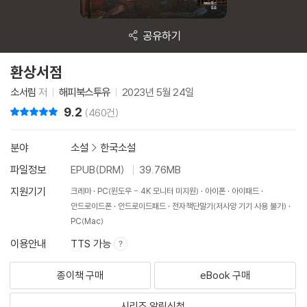
공유하기
환상서점
소서림
저
해피북스투유
2023년 5월 24일
9.2
리뷰 총점
(460건)
분야
소설
>
한국소설
파일정보
EPUB(DRM)
39.76MB
지원기기
크레마
PC(윈도우 - 4K 모니터 미지원)
아이폰
아이패드
안드로이드폰
안드로이드패드
전자책단말기(저사양 기기 사용 불가)
PC(Mac)
이용안내
TTS 가능
종이책 구매
eBook 구매
시리즈 알림신청