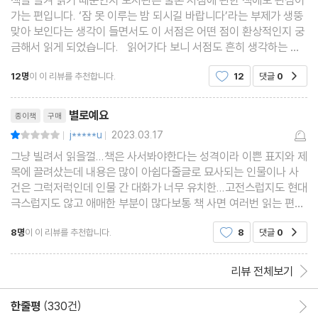
가는 편입니다. ‘잠 못 이루는 밤 되시길 바랍니다’라는 부제가 생뚱
맞아 보인다는 생각이 들면서도 이 서점은 어떤 점이 환상적인지 궁
금해서 읽게 되었습니다. 읽어가다 보니 서점도 흔히 생각하는 그
런 서점이 아닐뿐더러 등장인물 또한 예사롭지가 않습니다. 서장이
12명
이 이 리뷰를 추천합니다.
12
댓글
0
공감
라는 것이 ＜환상서점＞의 꼬투리가 되는
리뷰제목
별로예요
종이책
구매
j*****u
2023.03.17
평점2점
|
|
그냥 빌려서 읽을껄...책은 사서봐야한다는 성격이라 이쁜 표지와 제
목에 끌려샀는데 내용은 많이 아쉽다줄글로 묘사되는 인물이나 사
건은 그럭저럭인데 인물 간 대화가 너무 유치한...고전스럽지도 현대
극스럽지도 않고 애매한 부분이 많다보통 책 사면 여러번 읽는 편이
고 예스24 20년 넘게 이용하면서 리뷰쓴적 없는데 이건 진짜 별로
8명
이 이 리뷰를 추천합니다.
8
댓글
0
공감
다달러구트 꿈 백화점과 비교도 안되지만 그 책이
리뷰 전체보기
한줄평
(330건)
한줄평 이동