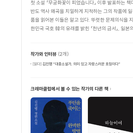
첫 소설 『무궁화꽃이 피었습니다』 이후 발표하는 
22. 범인의 그늘
반도 역사 왜곡을 치밀하게 지적하는 그의 작품에 일
23. 연병장의 아침
품을 읽어본 이들은 알고 있다. 뚜렷한 문제의식을 
24. 바다 건너 먼 곳
한민국 국호 韓의 유래를 밝힌 『천년의 금서』, 일본의
25. 마사코의 결심
26. 위장
27. 외무성의 비밀문서
(2개)
작가와 인터뷰
28. 한성공사관의 전문 네 장
29. 사라져 버린 435호 문서
[읽다]
김진명 “대중소설가, 의미 있고 자랑스러운 호칭이다”
30. 충돌
31. 미궁
크레마클럽에서 볼 수 있는 작가의 다른 책
32. 정치의 논리
33. 일방통행
34. 폭도 난입
35. 압력
36. 반격
37. 범행의 목적