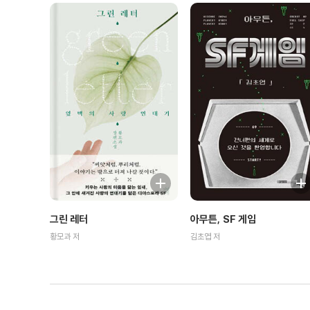
그린 레터
아무튼, SF 게임
황모과 저
김초엽 저