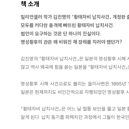
책 소개
밀리언셀러 작가 김진명의 『황태자비 납치사건』 개정판 
모두를 커다란 충격에 빠뜨린 황태자비 납치사건.
범인이 요구하는 것은 단 하나의 진실이다.
명성황후의 관은 왜 비워진 채 장례를 치러야 했던가?
김진명의 『황태자비 납치사건』은 일본의 명성황후 시해 
않고 역사 왜곡에 힘을 쏟는 일본을 『황태자비 납치사건』
명성황후 시해 사건으로도 불리는 을미사변은 1895년 
일본은 현재까지도 비인간적으로 자행되었던 명성황후 시
『황태자비 납치사건』은 어느 날 철통 보안을 뚫고 일본
알게 된다. 납치 동기를 파헤치던 과정에서 그들이 한국