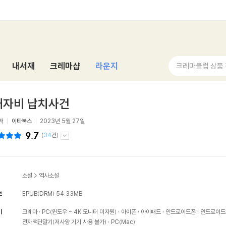
내서재
크레마샵
라운지
크레마클럽 상품
태자비 납치사건
저
이타북스
2023년 5월 27일
9.7
(
34
건)
소설
>
역사소설
보
EPUB(DRM)
54.33MB
기
크레마
PC(윈도우 - 4K 모니터 미지원)
아이폰
아이패드
안드로이드폰
안드로이드
전자책단말기(저사양 기기 사용 불가)
PC(Mac)