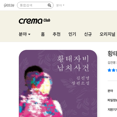
통합검색
분야
분야
홈
추천
인기
신규
오리지널
황
김진명
분야
파일정
지원기