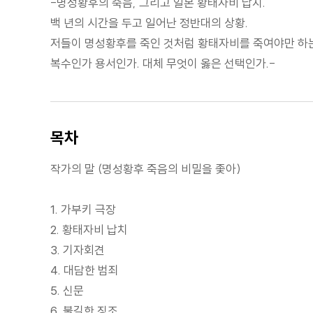
-명성황후의 죽음, 그리고 일본 황태자비 납치.
백 년의 시간을 두고 일어난 정반대의 상황.
저들이 명성황후를 죽인 것처럼 황태자비를 죽여야만 하
복수인가 용서인가. 대체 무엇이 옳은 선택인가.-
목차
작가의 말 (명성황후 죽음의 비밀을 좇아)
1. 가부키 극장
2. 황태자비 납치
3. 기자회견
4. 대담한 범죄
5. 신문
6. 불길한 징조