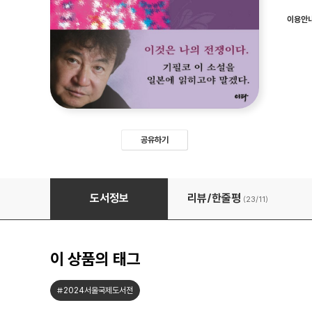
이용안
공유하기
황태자비 납치사건
도서정보
리뷰/한줄평
(23/
11
)
이 상품의 태그
#2024서울국제도서전