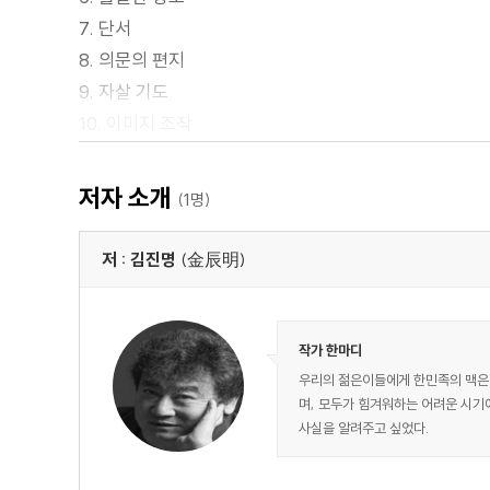
7. 단서
8. 의문의 편지
9. 자살 기도
10. 이미지 조작
11. KBS 음모
12. 긴급 수사 회의
저자 소개
(1명)
13. 선정적인 기사
14. 납치 이유
저 : 김진명
(金辰明)
15. 비상검문 기록
16. 범인의 정체
17. 추적
작가 한마디
18. 납치사건과 소설
우리의 젊은이들에게 한민족의 맥은 
며, 모두가 힘겨워하는 어려운 시기
19. 탈출 기도
사실을 알려주고 싶었다.
20. 특종
21. 현해탄의 충격