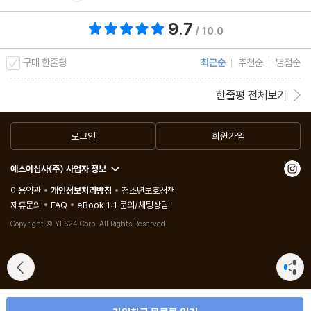
9.7
총 평점 9.7점
/ 10.0
구매 한줄평
최근순
추천순
별점순
한줄평 전체보기
로그인
회원가입
예스이십사(주) 사업자 정보
이용약관
개인정보처리방침
청소년보호정책
제휴문의
FAQ
eBook 1:1 문의/채팅상담
Copyright © YES24 Corp. All Rights Reserved.