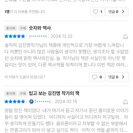
소설이다. 김진명 작가답게 숫자들이 동서양의 경전과 신화, 유적 등
1명
이 이 리뷰를 추천합니다.
1
댓글
0
공감
을 통해 어떻게 연결되는지를 탐구해 나가는
리뷰제목
숫자와 역사
종이책
구매
j*******n
2024.12.22
평점10점
|
|
솔직히 김진명작가님의 책중에 개인적으로 가장 어렵게 느껴집니
다.저뿐만 아니라 많은 사람들이 생각지 못했던, 생각조차 할 수없었
던 숫자에 얽힌 역사와진실..늘 작가님의 책은 사실인듯 아닌듯 헷
갈리는 맛이 있어, 다른 역사책을 뒤적이게 합니다.이번 책은 여러번
읽게되고 신기하고 재확인하고픈 생각에 공부를 하게합니다.
이 리뷰가 도움이 되었나요?
0
댓글
0
공감
리뷰제목
믿고 보는 김진명 작가의 책
종이책
구매
YES마니아 : 플래티넘
1******c
2024.02.15
평점10점
|
|
정말 멋진 책이었다. 내가 여기서 듣고 저기서 듣던 흥미로운 이야기
들이 잘 엮어져 있었다. 어디까지 사실이고 어디까지 허구일까... 자
꾸 생각하게 만들기도 했다. 음모론이라고 치부할 수 없는 부분에서
는 연결고리가 되어 더 알고 싶기도 하다. 아직 이 책을 끝까지 다