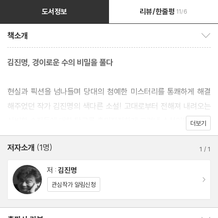
도서정보
리뷰/한줄평
11/6
책소개
책소개 보이기/감추기
김진명, 경이로운 수의 비밀을 풀다
현실과 픽션을 넘나들며 당대의 첨예한 미스터리를 통쾌하게 해결
해주었던 작가 김진명의 색다른 소설! 고대로부터 전해져 내려오는
신비한 숫자들에 대한 탐구를 흥미진진하게 그려낸 소설이다.
더보기
저자소개
(1명)
1
/
1
저 :
김진명
이동
관심작가 알림신청
출판사 리뷰 보이기/감추기