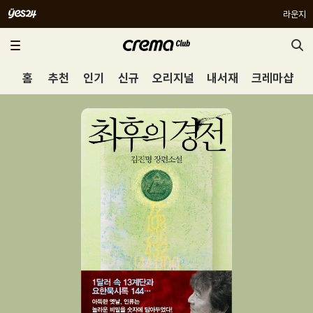
라운지
홈
추천
인기
신규
오리지널
내서재
크레마샵