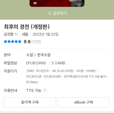
공유하기
최후의 경전 (개정판)
김진명
저
새움
2023년 1월 20일
9.6
리뷰 총점
(17건)
분야
소설
>
한국소설
파일정보
EPUB(DRM)
5.04MB
지원기기
크레마
PC(윈도우 - 4K 모니터 미지원)
아이폰
아이패드
안드로이드폰
안드로이드패드
전자책단말기(저사양 기기 사용 불가)
PC(Mac)
이용안내
TTS 가능
종이책 구매
eBook 구매