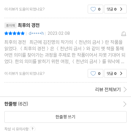
보지 못해서... (30페이지정도 남은 상태임) 끝이 매우 궁금하다.
이 리뷰가 도움이 되었나요?
0
댓글
0
공감
역시 김진명 소설은 믿고 보는 책이다.
리뷰제목
최후의 경전
종이책
d*****h
2023.02.08
평점10점
|
|
최후의 경전 최근에 김진명의 작가의 ＜천년의 금서＞란 작품을
읽었다. ＜최후의 경전＞은 ＜천년의 금서＞와 같이 옛 책을 통해
어떤 의미를 찾아가는 과정을 주제로 한 작품이어서 자못 기대어 되
었다. 한의 의미를 밝히기 위한 여정, ＜천년의 금서＞를 워낙에 흥
미진진하게 재밌게 읽은 터라 더욱 기대가 되었는지도 모르겠다. 김
이 리뷰가 도움이 되었나요?
0
댓글
0
공감
진명 작가의 작품을 읽어온 세월이 벌써 20~3
리뷰 전체보기
한줄평
(6건)
한줄평 이동
한줄평 쓰기
작성 시 유의사항