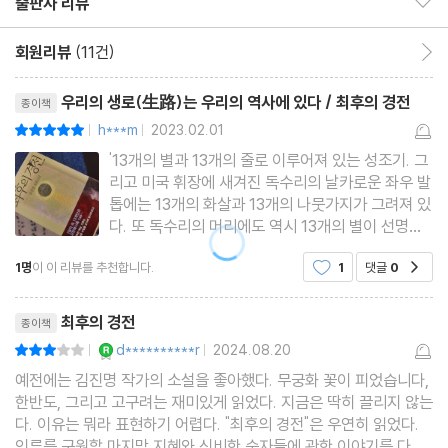
출판사 리뷰
회원리뷰
(11건)
회원리뷰 이동
리뷰제목
우리의 생로(生路)는 우리의 역사에 있다 / 최후의 경전
종이책
h***m
2023.02.01
평점10점
|
|
'13개의 별과 13개의 줄로 이루어져 있는 성조기. 그
리고 미국 휘장에 새겨진 독수리의 날카로운 좌우 발
톱에는 13개의 화살과 13개의 나뭇가지가 그려져 있
다. 또 독수리의 머리에도 역시 13개의 별이 선명하
게 박혀 있고. 그뿐인가. 가장 많이 사용하는 1달러
1명
이 이 리뷰를 추천합니다.
1
댓글
0
공감
지폐에는 13층의 피라미드가 찍혀 있다. 그 피라미드
위로 빛을 발하는 눈이 신비로운 느낌을 준다.' 김진
리뷰제목
명의 ＜최후의
최후의 경전
종이책
YES마니아 : 로얄
d**********r
2024.08.20
평점6점
|
|
예전에는 김진명 작가의 소설을 좋아했다. 무궁화 꽃이 피었습니다,
한반도, 그리고 고구려는 재미있게 읽었다. 지금은 딱히 끌리지 않는
다. 이유는 뭐라 표현하기 어렵다. "최후의 경전"은 우연히 읽었다.
인류를 구원할 마지막 지혜와 신비한 숫자들에 관한 이야기를 다룬