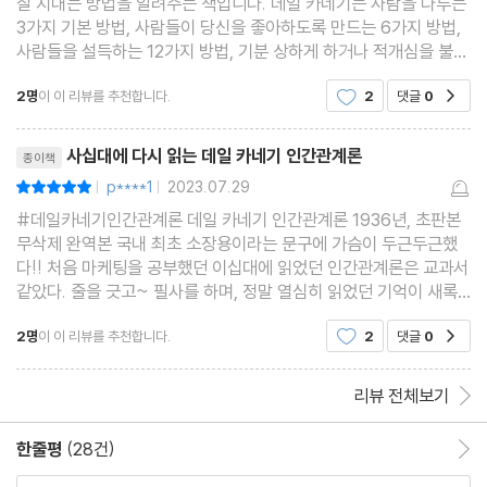
잘 지내는 방법을 알려주는 책입니다. 데일 카네기는 사람을 다루는
3가지 기본 방법, 사람들이 당신을 좋아하도록 만드는 6가지 방법,
제4장 모두를 행복하게 만드는 빠른 방법 263
사람들을 설득하는 12가지 방법, 기분 상하게 하거나 적개심을 불러
제5장 여성에게 큰 의미를 지니는 것 266
일으키지 않고 사람을 바꾸는 9가지 방법 등을 구체적인 예시와 함
제6장 행복해지고 싶다면 269
2명
이 이 리뷰를 추천합니다.
2
댓글
0
공감
께 설명합니다. 또한, 결혼 생활에 관한 팁도
제7장 결혼생활을 이해하라 273
리뷰제목
사십대에 다시 읽는 데일 카네기 인간관계론
종이책
제6부 요약 277
p****1
2023.07.29
평점10점
|
|
#데일카네기인간관계론 데일 카네기 인간관계론 1936년, 초판본
결혼생활 평가 설문(남편용) 278
무삭제 완역본 국내 최초 소장용이라는 문구에 가슴이 두근두근했
결혼생활 평가 설문(아내용) 279
다!! 처음 마케팅을 공부했던 이십대에 읽었던 인간관계론은 교과서
같았다. 줄을 긋고~ 필사를 하며, 정말 열심히 읽었던 기억이 새록
새록하다. 그렇다면 사십대가 되어 읽는 데일 카네기 인간관계론은
2명
이 이 리뷰를 추천합니다.
2
댓글
0
공감
또 어떤 감동일까? 목차의 제목들만 읽어도 어떤 책인
리뷰 전체보기
한줄평
(28건)
한줄평 이동