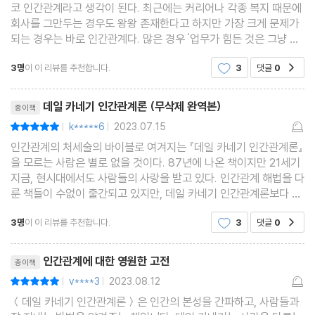
코 인간관계라고 생각이 된다. 최근에는 커리어나 각종 복지 때문에
제6장 사람들을 성공에 이르도록 하는 법 221
회사를 그만두는 경우도 왕왕 존재한다고 하지만 가장 크게 문제가
되는 경우는 바로 인간관계다. 많은 경우 '업무가 힘든 것은 그냥 참
제7장 개에게도 좋은 이름을 붙여 주어라 225
고 버틸 만 한데, 사람이 힘든 것은 절대 버티기 힘들다'라는 말이 있
제8장 고치기 쉬운 잘못처럼 보이게 하라 229
3명
이 이 리뷰를 추천합니다.
3
댓글
0
공감
기도 하다. 그만큼 사람 관계에 있어서 힘들
제9장 사람들이 기꺼이 당신이 원하는 바를 하도록 하라 232
리뷰제목
제4부 요약 236
데일 카네기 인간관계론 (무삭제 완역본)
종이책
k*****6
2023.07.15
평점10점
|
|
제5부 기적의 결과를 일군 편지들
인간관계의 처세술의 바이블로 여겨지는 『데일 카네기 인간관계론』
을 모르는 사람은 별로 없을 것이다. 87년에 나온 책이지만 21세기
지금, 현시대에서도 사람들의 사랑을 받고 있다. 인간관계 해법을 다
편지들 238
룬 책들이 수없이 출간되고 있지만, 데일 카네기 인간관계론보다 인
기 있는 책을 거의 찾아보지 못했다. 그만큼 인간관계의 본질을 꿰뚫
3명
이 이 리뷰를 추천합니다.
3
댓글
0
공감
고 있는 책이라고 할 수 있다. 애터미 사업을
제6부 더 행복한 가정을 꾸리는 7가지 방법
리뷰제목
인간관계에 대한 영원한 고전
종이책
제1장 결혼의 무덤을 파는 가장 빠른 길 248
v****3
2023.08.12
평점10점
|
|
제2장 다른 사람의 삶의 방식을 인정하고 사랑하라 255
＜데일 카네기 인간관계론＞은 인간의 본성을 간파하고, 사람들과
제3장 내가 저지른 바보 같은 일들 258