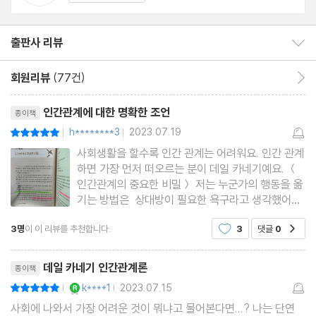
제8장 기적의 공식 177
제9장 모두가 원하는 것 181
출판사 리뷰
출판사 리뷰 보이기/감추기
제10장 모두가 만족하는 호소법 188
회원리뷰
(77건)
회원리뷰 이동
제11장 영화도 하고 TV도 하는 일 194
리뷰제목
제12장 아무런 방법도 통하지 않을 때 198
인간관계에 대한 명확한 조언
종이책
제3부 요약 202
h********3
2023.07.19
평점10점
|
|
사회생활을 할수록 인간 관계는 어려워요. 인간 관계
제4부 상대방의 감정을 상하게 하거나 원한을 사지 않고 사람을 변
하면 가장 먼저 떠오르는 분이 데일 카네기예요. ＜
인간관계의 중요한 비밀＞ 저는 누군가의 행동을 옮
화시키는 방법
기는 방법은 상대방이 필요한 욕구라고 생각했어요.
정확히 말하면 욕구의 결핍이요. 물건을 구매할 때도
제1장 상대방의 결점을 찾았을 때 204
3명
이 이 리뷰를 추천합니다.
3
댓글
0
공감
필요한 물건을 사고 배고프면 밥을 먹고. 무언가 결
핍이나 필요가 있을 때 한다고 생각했어요. 프로이트
제2장 미움을 받지 않고 비판하는 법 210
리뷰제목
는 성적 충동과
데일 카네기 인간관계론
종이책
제3장 본인의 잘못을 먼저 말하라 212
YES마니아 : 로얄
k****1
2023.07.15
평점10점
|
|
제4장 명령을 좋아하는 사람은 없다 216
사회에 나와서 가장 어려운 것이 뭐냐고 물어본다면...? 나는 단연
제5장 상대방의 체면을 세워 주어라 218