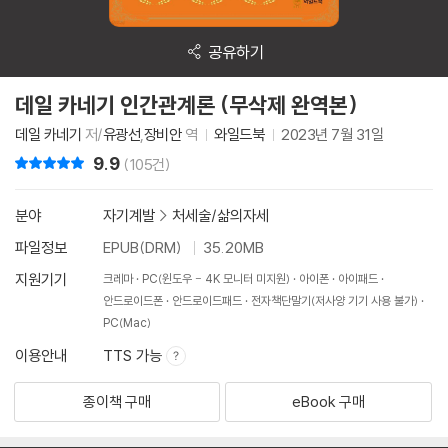
공유하기
데일 카네기 인간관계론 (무삭제 완역본)
데일 카네기
저/
유광선
,
장비안
역
와일드북
2023년 7월 31일
9.9
리뷰 총점
(105건)
분야
자기계발
>
처세술/삶의자세
파일정보
EPUB(DRM)
35.20MB
지원기기
크레마
PC(윈도우 - 4K 모니터 미지원)
아이폰
아이패드
안드로이드폰
안드로이드패드
전자책단말기(저사양 기기 사용 불가)
PC(Mac)
이용안내
TTS 가능
종이책 구매
eBook 구매