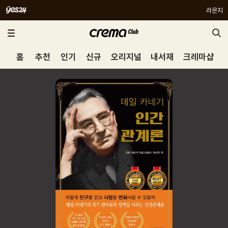
라운지
홈
추천
인기
신규
오리지널
내서재
크레마샵