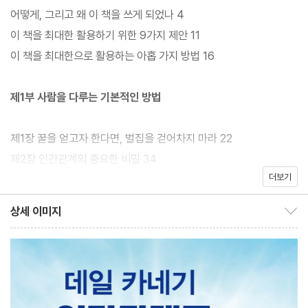
진행하였다. 그리고 그 교육에서의 실천사례와 내용을 종합하여 그
어떻게, 그리고 왜 이 책을 쓰게 되었나 4
의 대표 저서인 ‘인간관계론How To Win Friends and Influenc
이 책을 최대한 활용하기 위한 9가지 제안 11
e People’을 저술한 것이다. 이 책 속에 수록된 글들은 단순한 이론
이 책을 최대한으로 활용하는 아홉 가지 방법 16
이나 추측이 아니다. 이 책의 저자인 데일 카네기는 실험을 통해 그
글들의 기본원칙을 적용한 사람들이 어떻게 생활 전반에 일대 혁명
제1부 사람을 다루는 기본적인 방법
을 가져왔는지 직접 목격하였고 이를 토대로 이 책은 더욱 발전되어
왔다.
제1장 꿀을 얻고자 한다면, 벌집을 걷어차지 마라 22
제2장 인간관계의 중요한 비밀 34
사회는 여러 사람이 어우러져 사는 공동체적인 삶의 터전이다. 그러
더보기
제3장 상대방에게 욕구를 불러일으켜라 46
므로 인간관계의 중요성을 인정하지 않을 수 없다. 이토록 중요한 것
제1부 요약 62
상세 이미지
을 학교에서는 가르쳐주지 않는다. 이로 인해 사회 초년생 또는 기성
상세 이미지 보이기/감추기
세대들이라 하더라도 사회에서 실패와 좌절을 겪는다. 단지 많은 사
제2부 사람들의 호감을 사는 방법
람 중 몇 명만이 인간관계를 조정하는 원리를 일깨울 뿐, 대부분은
평생 그 비결을 알지 못한 채 생을 마친다. 따라서 이 책의 저자는 요
제1장 어디서나 환영받는 사람이 되는 방법 64
즘같이 눈부시게 진보하는 현대 사회에서 인간관계를 조정하는 원
제2장 좋은 첫인상을 남기는 간단한 방법 76