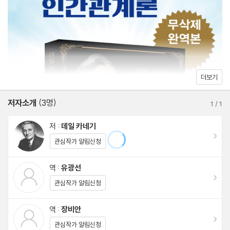
리를 찾았고 아울러 풍부한 경험을 바탕으로 알기 쉽게 그 원리를 설
제3장 문제를 피하는 방법 84
명하고자 했다.
제4장 좋은 대화 상대가 되는 쉬운 방법 92
제5장 사람들의 관심을 불러일으키는 법 102
제6장 단숨에 사람들의 호감을 사는 법 106
제2부 요약 119
더보기
저자소개
(3명)
제3부 원하는 대로 사람을 설득하는 법
1
/
1
저 :
데일 카네기
제1장 논쟁에는 승자도 패자도 없다 122
이동
관심작가 알림신청
제2장 적을 만들지 않는 법 128
제3장 틀렸다면 인정하라 138
역 :
유광선
이동
제4장 다른 사람의 마음을 얻는 설득의 기술 146
관심작가 알림신청
제5장 소크라테스의 비결 157
역 :
장비안
제6장 불평에 대처하는 안전장치 163
이동
관심작가 알림신청
제7장 협조를 얻는 법 170