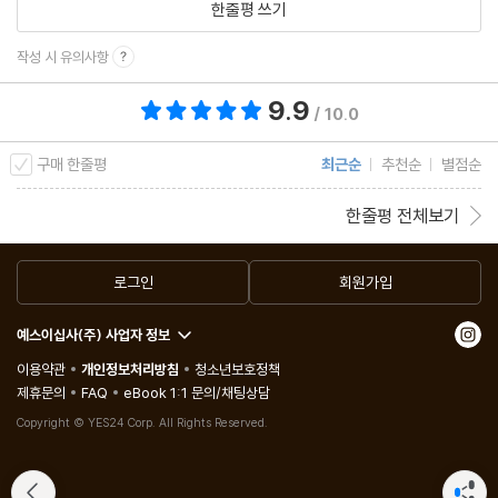
한줄평 쓰기
작성 시 유의사항
9.9
총 평점 9.9점
/ 10.0
구매 한줄평
최근순
추천순
별점순
한줄평 전체보기
로그인
회원가입
예스이십사(주) 사업자 정보
이용약관
개인정보처리방침
청소년보호정책
제휴문의
FAQ
eBook 1:1 문의/채팅상담
Copyright © YES24 Corp. All Rights Reserved.