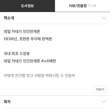
도서정보
리뷰/한줄평
77/28
책소개
책소개 보이기/감추기
데일 카네기 인간관계론
1936년, 초판본 무삭제 완역본
국내 최초 소장용
데일 카네기 인간관계론 4×6배판
어떻게 친구를 얻고 사람을 변화시킬 수 있을까
더보기
데일 카네기는 세상에는 수많은 능력을 지닌 사람이 많지만, 그중에
서도 ‘친구를 얻고 사람을 변화시킬 수 있는 능력’이야말로 가장 위
목차
목차 보이기/감추기
대한 능력이라고 말하였고, 그러한 자신의 신념을 바탕으로 강의를