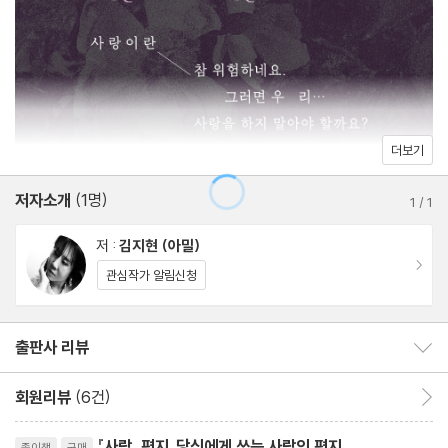
16. 더보이즈 - Bloom Bloom
17. 마르그리트 유르스나스 - 왕포는 어떻게 구원되었나
18. 안톤 체호프 - 개를 데리고 다니는 여인
19. 래드클리프 홀 - 고독의 우물
20. 존 키츠 - 이사벨라, 또는 바질 화분
더보기
21. 심규선 - 달과 6펜스
저자소개
(1명)
22. 허수경 - 수수께끼, 태연 - What Do I Call You?
1
/
1
23. 조해진 - 가장 큰 행복
저 :
김지현 (아밀)
24. 박찬욱 - 헤어질 결심
이동
관심작가 알림신청
25. 기 드 모파상 - 달빛
26. 린이한 - 팡쓰치의 첫사랑 낙원
출판사 리뷰
출판사 리뷰 보이기/감추기
27. 앤 카슨 - 남편의 아름다움
28. 진은영 - 그날 이후
회원리뷰
(6건)
회원리뷰 이동
29. 오스카 와일드 - 행복한 왕자
리뷰제목
30. 뉴진스 - Ditto
『사랑, 편지』당신에게 쓰는 사랑의 편지
종이책
구매