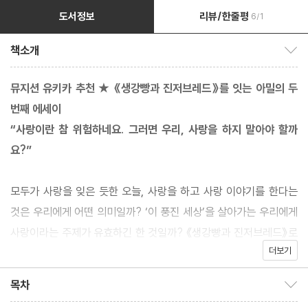
도서정보
리뷰/한줄평
6/1
책소개
책소개 보이기/감추기
뮤지션 유키카 추천 ★ 《생강빵과 진저브레드》를 잇는 아밀의 두
번째 에세이
“사랑이란 참 위험하네요. 그러면 우리, 사랑을 하지 말아야 할까
요?”
모두가 사랑을 잊은 듯한 오늘, 사랑을 하고 사랑 이야기를 한다는
것은 우리에게 어떤 의미일까? ‘이 풍진 세상’을 살아가는 우리에게
사랑이라는 주제가 유효하긴 한 것일까? 《생강빵과 진저브레드》로
더보기
널리 사랑받은 아밀(김지현)이 두 번째 에세이 《사랑, 편지》로 다시
독자를 찾는다. 소설가이자 에세이스트, 번역가로 활동해온 작가가
목차
목차 보이기/감추기
문학작품과 영화, 대중음악, 미술작품 등에서 찾은 사랑의 풍경을 독