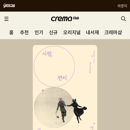
라운지
홈
추천
인기
신규
오리지널
내서재
크레마샵