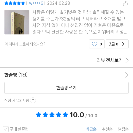
w****6
2024.02.28
평점10점
|
|
사랑은 이렇게 벌거벗은 것 마냥 솔직해질 수 있는
용기를 주는가?32장의 러브 레터라고 소개를 받고
사전 지식 없이 아니 선입견 없이 가벼운 마음으로
읽다 보니 달달한 사랑은 한 쪽으로 치워버리고 성
정체성을 넘나드는 묵직한 사랑에 대한 간접 경험을
이 리뷰가 도움이 되었나요?
0
댓글
0
공감
하게 되었습니다.작가분이 맺음말에서 밝힌 것처럼
'생각보다 내밀한 이야기가 많이 들어 있어서 새삼
부끄럽기도 합니다. 사랑
리뷰 전체보기
한줄평
(1건)
한줄평 이동
한줄평 쓰기
작성 시 유의사항
10.0
총 평점 10.0점
/ 10.0
구매 한줄평
최근순
추천순
별점순