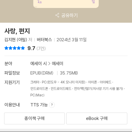
공유하기
사랑, 편지
김지현 (아밀)
저
버터북스
2024년 3월 11일
9.7
리뷰 총점
(7건)
분야
에세이 시
>
에세이
파일정보
EPUB(DRM)
35.75MB
지원기기
크레마
PC(윈도우 - 4K 모니터 미지원)
아이폰
아이패드
안드로이드폰
안드로이드패드
전자책단말기(저사양 기기 사용 불가)
PC(Mac)
이용안내
TTS 가능
종이책 구매
eBook 구매