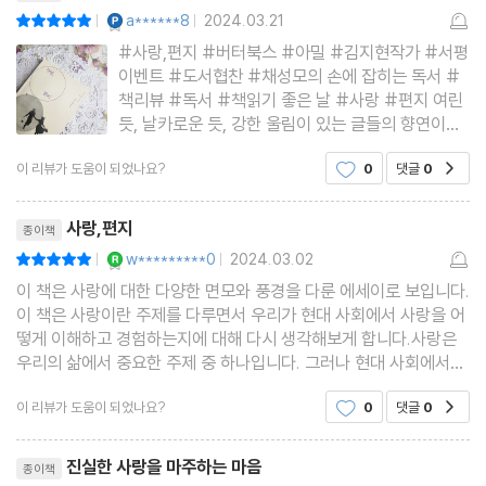
YES마니아 : 플래티넘
a******8
2024.03.21
평점10점
|
|
#사랑,편지 #버터북스 #아밀 #김지현작가 #서평
이벤트 #도서협찬 #채성모의 손에 잡히는 독서 #
책리뷰 #독서 #책읽기 좋은 날 #사랑 #편지 여린
듯, 날카로운 듯, 강한 울림이 있는 글들의 향연이다.
받고 싶었던 편지이고, 읽고싶었던 편지다.더나아가
이 리뷰가 도움이 되었나요?
0
댓글
0
공감
이글이 내 마음이라면 가장 사랑하는 이에게 바치고
싶은 편지다. 누군가 나에게 보낸 글이라면 숨 막힐
리뷰제목
듯한 진한 여운이 있을 테다.
사랑,편지
종이책
YES마니아 : 로얄
w*********0
2024.03.02
평점10점
|
|
이 책은 사랑에 대한 다양한 면모와 풍경을 다룬 에세이로 보입니다.
이 책은 사랑이란 주제를 다루면서 우리가 현대 사회에서 사랑을 어
떻게 이해하고 경험하는지에 대해 다시 생각해보게 합니다.사랑은
우리의 삶에서 중요한 주제 중 하나입니다. 그러나 현대 사회에서는
사랑이 복잡하고 위험한 것으로 여겨지기도 합니다. 이러한 맥락에
이 리뷰가 도움이 되었나요?
0
댓글
0
공감
서 "우리, 사랑을 하지 말아야 할까요?"라는 질
리뷰제목
진실한 사랑을 마주하는 마음
종이책