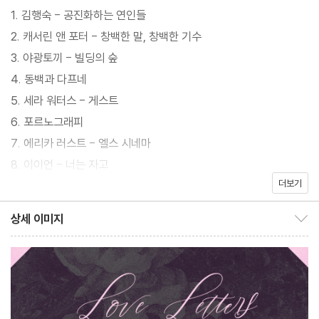
자에게 보내는 한 편의 연서(戀書) 같은 책이다. 아밀은 독자를 내
1. 김행숙 - 공진화하는 연인들
내 ‘당신’으로 부르며 서간체로 글을 쓴다. 그럼에도 우리는 사랑하
2. 캐서린 앤 포터 - 창백한 말, 창백한 기수
고 있고, 사랑해야 한다고. 아밀의 수신인이 되어 그의 편지를 읽노
3. 야광토끼 - 빌딩의 숲
라면 정말로 온 세상이 사랑으로, 사랑의 기쁨과 고통으로 가득한 것
4. 동백과 다프네
만 같다.
5. 세라 워터스 - 게스트
6. 포르노그래피
7. 에리카 러스트 - 엘스 시네마
8. 이이언 - 너는 자고
더보기
9. 유키카 - 애월
10. 버지니아 울프 - 올랜도
상세 이미지
상세 이미지 보이기/감추기
11. 이슬아 - 남궁인밖에 모르는 남궁인 선생님께
12. 오션 브엉 - 지상에서 우리는 잠시 매혹적이다
13. 데미즈 포스카, 시라이 카이우 - 약속의 네버랜드
14. 김사월 - 나방
15. 헤르난 바스 - 팝콘 목걸이