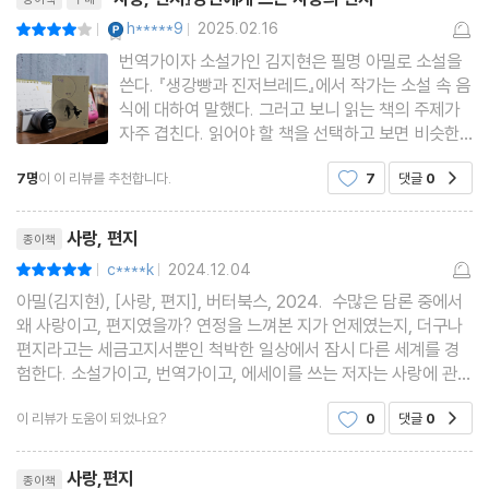
31. 이수경 - 이상한 나라의 아홉 용
YES마니아 : 플래티넘
h*****9
2025.02.16
평점8점
|
|
32. 러블리즈 - Candy Jelly Love
번역가이자 소설가인 김지현은 필명 아밀로 소설을
쓴다. 『생강빵과 진저브레드』에서 작가는 소설 속 음
식에 대하여 말했다. 그러고 보니 읽는 책의 주제가
자주 겹친다. 읽어야 할 책을 선택하고 보면 비슷한
주제다. 책이 나에게 선택권을 주는가 보다. 이번에
7명
이 이 리뷰를 추천합니다.
7
댓글
0
공감
함께 읽었던 책도 작품 속의 음식과 사람에 관한 이
야기였으니 말이다. 작가는 한 권의 책과 문장들, 주
리뷰제목
제를 정하여 ‘당
사랑, 편지
종이책
c****k
2024.12.04
평점10점
|
|
아밀(김지현), [사랑, 편지], 버터북스, 2024. 수많은 담론 중에서
왜 사랑이고, 편지였을까? 연정을 느껴본 지가 언제였는지, 더구나
편지라고는 세금고지서뿐인 척박한 일상에서 잠시 다른 세계를 경
험한다. 소설가이고, 번역가이고, 에세이를 쓰는 저자는 사랑에 관한
문화 평론으로 서른세 개의 편지를 보내고 있다. Whispering of lo
이 리뷰가 도움이 되었나요?
0
댓글
0
공감
ve letters라고 하니, 변태적(?)으로 보여도 작
리뷰제목
사랑,편지
종이책