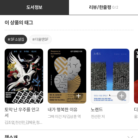
도서정보
리뷰/한줄평
0/2
이 상품의 태그
#SF소설집
#더울땐SF
토막 난 우주를 안고
내가 행복한 이유
노랜드
디
서
그렉 이건 저/김상훈 역
천선란 저
올
김초엽,천선란,김혜윤,청
예,조서월 저
책소개
책소개 보이기/감추기