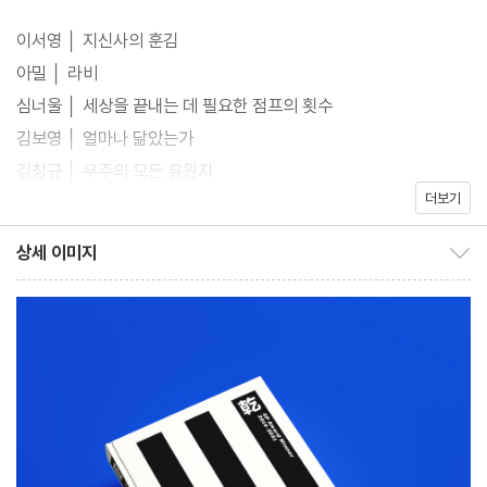
진면목을 보여줄 수 있는 2014년부터 2021년까지의 한국 SF 어워
이서영 │ 지신사의 훈김
드 대상작을 모두 모아 실었다. 또한 가능하다면 ‘한국 SF 명예의 전
아밀 │ 라비
당’을 통해 대상 수상작들뿐만 아니라 본상을 받은 모든 작품을 모아
심너울 │ 세상을 끝내는 데 필요한 점프의 횟수
독자들에게 선보이려 한다. 우수상을 받은 작품까지 모두 모으면 ‘한
김보영 │ 얼마나 닮았는가
국 SF 명예의 전당’은 단행본 네 권 분량이 된다. 시리즈의 순서는
김창규 │ 우주의 모든 유원지
‘건곤감리(乾坤坎離)’로 잡았다. 4괘의 순환이 만물의 순환과 세
더보기
김창규 │ 우리가 추방된 세계
상의 운행을 보여준다고 하듯 이 시리즈를 통해 지난 10년간의 한국
박문영 │ 사마귀의 나라
상세 이미지
SF의 흐름을, 작가들의 면면으로는 지난 30년간의 역사를 모두 확
상세 이미지 보이기/감추기
김창규 │ 업데이트
인할 수 있기를 바란다.
저자 소개
편집자 후기
부록 │ 역대 한국 SF 수상작 리스트