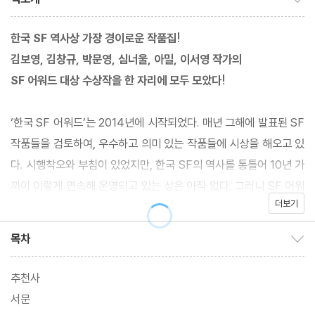
한국 SF 역사상 가장 경이로운 작품집!
김보영, 김창규, 박문영, 심너울, 아밀, 이서영 작가의
SF 어워드 대상 수상작을 한 자리에 모두 모았다!
‘한국 SF 어워드’는 2014년에 시작되었다. 매년 그해에 발표된 SF
작품들을 검토하여, 우수하고 의미 있는 작품들에 시상을 해오고 있
다. 시행착오와 부침이 있었지만, 한국 SF의 역사를 통틀어 10년 가
까이 이렇게 연속해 운영되고 있는 상은 아직 없다. 그러니 SF 어워
더보기
드는 2010년대부터 새로운 형태로 발전하고 확장된 한국 SF의 궤
도를 확인할 수 있는 소중한 자료라고 할 수 있다. 특히 매년 가장 많
목차
목차 보이기/감추기
은 응모작을 두고 가장 치열한 최종심을 거쳐 결정되는 중단편 부문
의 대상작은 그야말로 그 시기 한국 SF에서 가장 빛나는 성과다.
추천사
서문
‘한국 SF 명예의 전당’을 여는 첫 번째 책에는 2010년대 한국 SF의