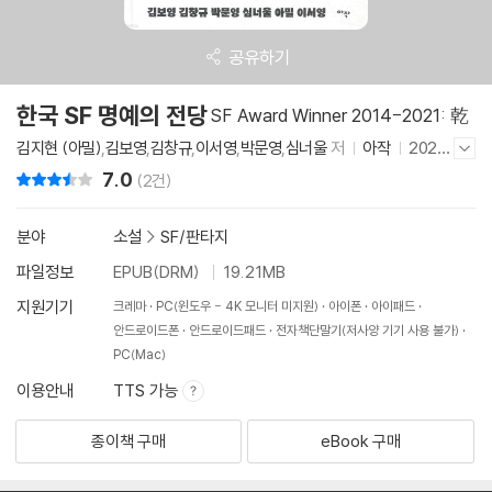
공유하기
한국 SF 명예의 전당
SF Award Winner 2014-2021: 乾
김지현 (아밀)
,
김보영
,
김창규
,
이서영
,
박문영
,
심너울
저
아작
2022
저자/출판사 더보기/감추기
년 10월 7일
7.0
리뷰 총점
(2건)
분야
소설
>
SF/판타지
파일정보
EPUB(DRM)
19.21MB
지원기기
크레마
PC(윈도우 - 4K 모니터 미지원)
아이폰
아이패드
안드로이드폰
안드로이드패드
전자책단말기(저사양 기기 사용 불가)
PC(Mac)
이용안내
TTS 가능
종이책 구매
eBook 구매