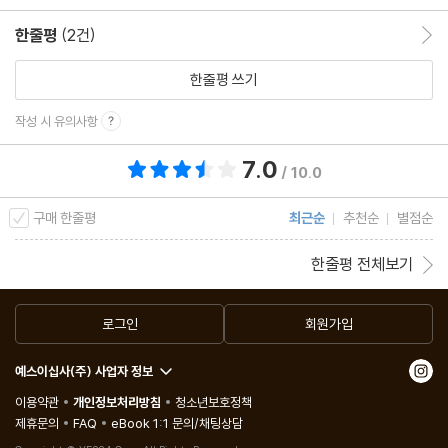
한줄평
(2건)
한줄평 이동
한줄평 쓰기
작성 시 유의사항
7.0
총 평점 7.0점
/ 10.0
구매 한줄평
최근순
추천순
별점순
한줄평 전체보기
로그인
회원가입
예스이십사(주) 사업자 정보
이용약관
개인정보처리방침
청소년보호정책
제휴문의
FAQ
eBook 1:1 문의/채팅상담