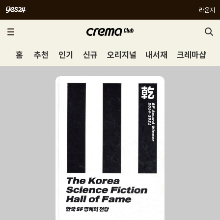
라운지
홈
추천
인기
신규
오리지널
내서재
크레마샵