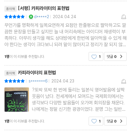
리뷰제목
[자아 성찰] 내가 정말로 하고 싶은 일은 무엇인가?
[서평] 카피라이터의 표현법
종이책
[이직] 왜 회사를 옮기고 싶은가?
YES마니아 : 로얄
d*****2
2024.04.24
평점10점
|
|
[독학] 영어 공부를 왜 하는가?
무언가를 명확하게 일목요연하게 요점만 한줄평으로 짤막하고도 깔
끔한 문장을 만들고 싶지만 늘 내 머리속에는 아이디어 재생력이 부
[잡담] 나에게 힐링이란 무엇인가?
족하다. 아무리 생각을 해도 상대방에게 한번에 알아먹을 수 있게 해
야 한다는 생각이 크다보니 되려 말이 많아지고 정리가 잘 되지 않게
5장 말의 해상도를 높이는 카피라이터의 습관
된다. 그래서 이 문제를 바로 잡고 일처리를 깔끔하게 해결할 수 있
1명
이 이 리뷰를 추천합니다.
1
댓글
0
공감
는 방법이 담아진 자기계발서를 보게 되었다.
자신의 경험에서 출발하라
리뷰제목
카피라이터의 표현법
종이책
경험은 기억 속 서랍을 열어가는 작업
s*******6
2024.04.23
평점10점
|
|
경험 = 사건 + 느낀 점
?또박 또박 한 번에 들리는 일본식 영어발음에 살짝
감정에 초점을 맞춘다
웃음이 났다. 전세계에서 모여드는 국제회의에서는
생각보다 다양한 발음들이 오가며 회의장을 채운다.
SNS를 활용해 표현력 업그레이드하기
나에게는 정말 신기한 광경이었다. 분명 그는 일반적
표현력을 높이는 마지막 스텝
인 속도보다 훨씬 느린 영어로 천천히 자신이 해야
생각을 효과적으로 전달하는 방법
1명
이 이 리뷰를 추천합니다.
1
댓글
0
공감
하는 말들을 옮겼다. 첫 시작은 그랬다. "당신들도 알
고 있다시피 나는 영어를 모국어로 하지 않습니다.
모든 일에 의식적으로 질문을 던진다