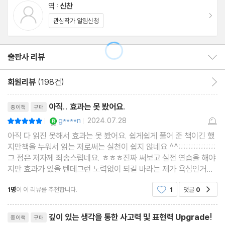
책과 함께 머릿속 표현 저장고를 든든히 채워나간다면 어떤 회의나
역 :
신찬
이동
발표, 기획, 대화도 두렵지 않을 것이다.
관심작가 알림신청
누구나 표현력을 기를 수 있다
우리는 무의식적으로 많은 것을 느낀다
깨닫지 못할 뿐, 이미 많은 것을 느끼고 있다
출판사 리뷰
출판사 리뷰 보이기/감추기
생각의 99%는 무의식으로 밀려난다
회원리뷰
(198건)
회원리뷰 이동
무의식 속 99%를 의식으로 가져오려면?
리뷰제목
메모가 무의식 속 생각을 언어로 표현해준다
아직.. 효과는 못 봤어요.
종이책
구매
양이 속도를 좌우한다
YES마니아 : 로얄
g****n
2024.07.28
평점10점
|
|
속도가 깊이로 이어진다
아직 다 읽진 못해서 효과는 못 봤어요. 쉽게쉽게 풀어 준 책이긴 했
지만책을 누워서 읽는 저로써는 실천이 쉽지 않네요 ^^;;;;;;;;;;;;;;;
그 점은 저자께 죄송스럽네요. ㅎㅎㅎ진짜 써보고 실전 연습을 해야
3장 종이 한 장으로 끝내는 표현력 트레이닝
지만 효과가 있을 텐데그런 노력없이 되길 바라는 제가 욕심인거
죠. 시간 날때 다시 정신 차려서 정독하고 시키는대로 연습도 해 보
1명
이 이 리뷰를 추천합니다.
1
댓글
0
표현력 트레이닝을 습관으로 만들기
공감
면 정말 유익한 책이 될 듯 합니다.
표현력을 기르기 위한 6단계 메모법
리뷰제목
깊이 있는 생각을 통한 사고력 및 표현력 Upgrade!
종이책
구매
제한 시간은 1장당 2분, 하루에 3장까지