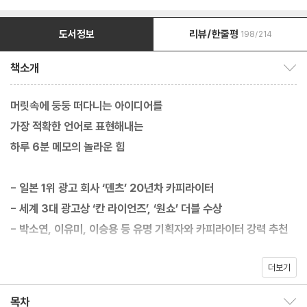
도서정보
리뷰/한줄평
198/214
책소개
책소개 보이기/감추기
머릿속에 둥둥 떠다니는 아이디어를
가장 적확한 언어로 표현해내는
하루 6분 메모의 놀라운 힘
- 일본 1위 광고 회사 ‘덴츠’ 20년차 카피라이터
- 세계 3대 광고상 ‘칸 라이언즈’, ‘원쇼’ 더블 수상
- 박소연, 이유미, 이승용 등 유명 기획자와 카피라이터 강력 추천
더보기
회의나 발표에서 독창적인 아이디어를 똑 부러지는 언어로 표현하
는 사람은 어디서나 인정받는다. 반대로 아무리 좋은 의견을 가지고
목차
목차 보이기/감추기