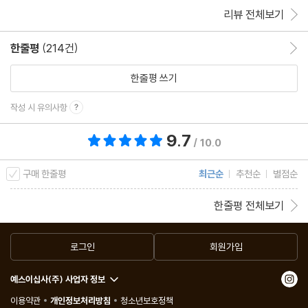
그러니 여러분들은
리뷰 전체보기
마치며
한줄평
(214건)
한줄평 이동
부록 셀프Q&A | 표현력을 기르기 위한 500가지 질문
한줄평 쓰기
작성 시 유의사항
9.7
총 평점 9.7점
/ 10.0
구매 한줄평
최근순
추천순
별점순
한줄평 전체보기
로그인
회원가입
예스이십사(주) 사업자 정보
이용약관
개인정보처리방침
청소년보호정책