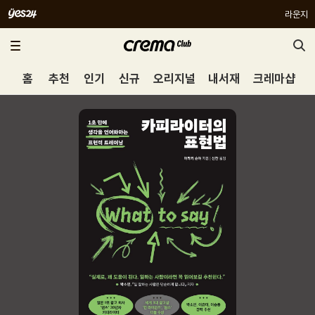
라운지
홈
추천
인기
신규
오리지널
내서재
크레마샵