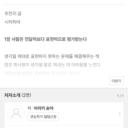
있어도 명확히 표현하지 못하는 사람은 능력을 제대로 인정받기 어
렵다. 20년차 ‘덴츠’ 카피라이터이자 세계 3대 광고제를 휩쓴 저자
추천의 글
가 ‘회의와 발표 때마다 무슨 말을 해야 할지 몰라 머리가 새하얘지
시작하며
는’ 사람들을 위해 자신이 실제로 광고를 구상할 때 활용하는 표현력
트레이닝을 소개한다. 종이와 펜만 있으면 하루 6분으로 끝낼 수 있
1장 사람은 전달력보다 표현력으로 평가받는다
는 간단한 방법이지만 효과는 대단히 강력하다. 먼저 빈 종이를 준비
해 제일 위에 질문을 쓰고 그 질문에 대한 답을 ‘사고’와 ‘이유’로 나
생각을 제대로 표현하지 못하는 문제를 해결해주는 책
누어 2분간 쓰는 훈련을 하루 3번 반복한다. 이 트레이닝을 꾸준히
많은 회사원이 생각을 말로 꺼내는 데 어려움을 느낀다
실천하다 보면 어느새 깊은 무의식에 잠들어 있던 생각들이 마구 솟
전달법을 배워도 표현력은 향상되지 않는다
아오르고 머릿속에 추상적인 이미지로만 둥둥 떠다니던 아이디어가
더보기
‘어떻게 말할 것인가’보다 ‘무엇을 말할 것인가’가 중요하다
명료한 언어로 눈앞에 펼쳐진다.
사람의 뇌리에 박히는 말은 핵심 메시지로 결정된다
저자소개
(2명)
1
/
1
‘무엇을 말할 것인가’가 당신만의 관점이다
저자는 표현력 트레이닝의 구체적인 방법뿐 아니라 다양한 비즈니
독창적인 관점이 중요한 시대
저 :
아라키 슌야
스 사례와 혼자 훈련할 수 있는 질문 500개까지 자신이 가진 모든
이동
관심작가 알림신청
노하우를 아낌없이 소개한다. 이 트레이닝을 2주만 실천해보자. 이
2장 어떻게 하면 표현력을 기를 수 있을까?