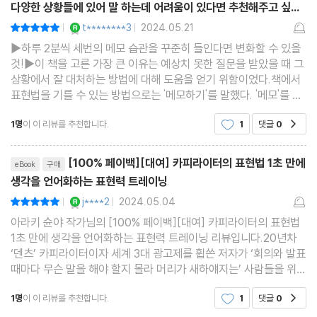
다양한 상황들에 있어 말 하는데 어려움이 있다면 추천해주고 싶은
자투리 시간 활용하기
책!
YES마니아 : 로얄
t********3
2024.05.21
평점10점
|
|
말의 해상도 높이기
▶하루 2분씩 세번의 메모 습관을 꾸준히 들인다면 변화할 수 있을
메모가 주는 또 다른 이점
것!▶이 책을 고른 가장 큰 이유는 예상치 못한 질문을 받았을 때 그
상황에서 잘 대처하는 방법에 대해 도움을 얻기 위함이었다.책에서
표현법을 기를 수 있는 방법으로는 '메모하기'를 말했다. '메모'를 통
4장 12가지 상황별 표현력 트레이닝
해 말하는 능력을 기를 수 있다? 믿을 수 없었다.새로운 정보를 얻었
1명
이 이 리뷰를 추천합니다.
1
댓글
0
공감
을 때만 메모했지, 생각을 정리하고자 메모
다양한 질문에 함께 답하며 실천해보기
리뷰제목
[100% 페이백][대여] 카피라이터의 표현법 1초 만에
[회의] 지금 우리 팀의 문제는 무엇인가?
eBook
구매
생각을 언어화하는 표현력 트레이닝
[리더십] 팀을 어떻게 관리하면 좋을까?
YES마니아 : 로얄
j****2
2024.05.04
평점10점
|
|
[협업] 클라이언트의 고민을 어떻게 해결할까?
아라키 슌야 작가님의 [100% 페이백][대여] 카피라이터의 표현법
[사내 프레젠테이션] 이 기획의 핵심은 무엇인가?
1초 만에 생각을 언어화하는 표현력 트레이닝 리뷰입니다.20년차
[기획서] 내용이 잘 전달되는 기획서를 작성하려면?
‘덴츠’ 카피라이터이자 세계 3대 광고제를 휩쓴 저자가 ‘회의와 발표
때마다 무슨 말을 해야 할지 몰라 머리가 새하얘지는’ 사람들을 위해
[일정 관리] 어떻게 하면 작업 속도를 높일 수 있을까?
자신이 실제로 광고를 구상할 때 활용하는 표현력 트레이닝을 소개
[보고·연락·상담] 문제가 생겼을 때 어떻게 처리해야 할까?
1명
이 이 리뷰를 추천합니다.
1
댓글
0
공감
합니다. 종이와 펜만 있으면 하루 6분으로 끝
[멘탈 관리] 기분이 나빴던 진짜 이유는?