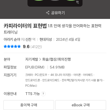
공유하기
카피라이터의 표현법
1초 만에 생각을 언어화하는 표현력
트레이닝
아라키 슌야
저/
신찬
역
현대지성
2024년 4월 4일
9.6
리뷰 총점
(412건)
분야
자기계발
>
화술/협상/회의진행
파일정보
EPUB(DRM)
54.91MB
지원기기
크레마
PC(윈도우 - 4K 모니터 미지원)
아이폰
아이패드
안드로이드폰
안드로이드패드
전자책단말기(저사양 기기 사용 불가)
PC(Mac)
이용안내
TTS 가능
종이책 구매
eBook 구매