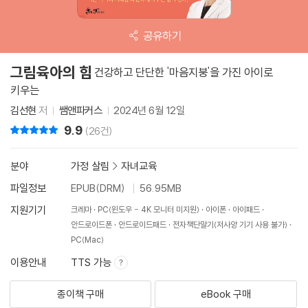
공유하기
그림육아의 힘
건강하고 단단한 '마음지붕'을 가진 아이로
키우는
김선현
저
쌤앤파커스
2024년 6월 12일
9.9
리뷰 총점
(26건)
분야
가정 살림
>
자녀교육
파일정보
EPUB(DRM)
56.95MB
지원기기
크레마
PC(윈도우 - 4K 모니터 미지원)
아이폰
아이패드
안드로이드폰
안드로이드패드
전자책단말기(저사양 기기 사용 불가)
PC(Mac)
이용안내
TTS 가능
종이책 구매
eBook 구매