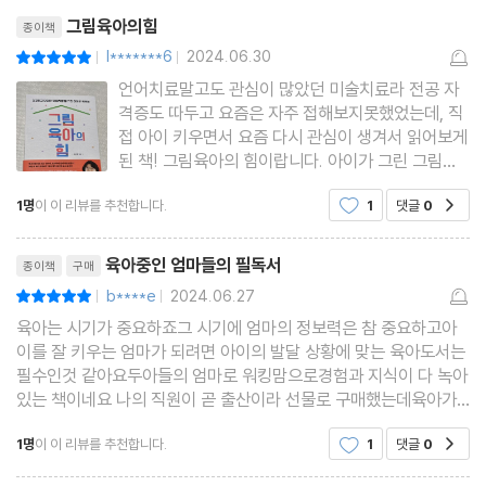
리뷰제목
승부욕| 이기고 지는 것보다 더 중요한 것을 알려주세요
그림육아의힘
종이책
착한 아이 증후군| 자신의 감정을 우선적으로 알아차릴 수 있도록
l*******6
2024.06.30
평점10점
|
|
공감력| 상대방 입장을 생각하고 이해하는 연습이 필요합니다
언어치료말고도 관심이 많았던 미술치료라 전공 자
격증도 따두고 요즘은 자주 접해보지못했었는데, 직
공격성| 행동 뒤에 있는 아이의 감정을 읽어주세요
접 아이 키우면서 요즘 다시 관심이 생겨서 읽어보게
가족 관계| 가족은 아이가 처음 만나는 ‘세상’입니다
된 책! 그림육아의 힘이랍니다. 아이가 그린 그림을
통해 심리를 파악하고 부모로서 감정공감과 단단하
형제자매| 아이들 문제는 아이들끼리 해결할 수 있도록 기다려주기
1명
이 이 리뷰를 추천합니다.
1
댓글
0
공감
게 마음을 잡을 수 있도록 도움이 되는 책이에요. 언
* 마음지붕 테라피·색으로 본 아이 마음
어, 인지, 아동발달, 심리에서 빼놓을 수 없는 피아제
리뷰제목
의 인지 발달 단계에요
육아중인 엄마들의 필독서
종이책
구매
PART 4 문제를 극복하는 힘
b****e
2024.06.27
평점10점
|
|
육아는 시기가 중요하죠그 시기에 엄마의 정보력은 참 중요하고아
선택적 함구증| 불편한 감정을 해소할 도구가 필요합니다
이를 잘 키우는 엄마가 되려면 아이의 발달 상황에 맞는 육아도서는
필수인것 같아요두아들의 엄마로 워킹맘으로경험과 지식이 다 녹아
스마트폰 과의존| 가족의 생활 습관을 체크하고 수정해보세요
있는 책이네요 나의 직원이 곧 출산이라 선물로 구매했는데육아가
정리정돈| 정리 전후의 모습을 시각적으로 보여주세요
끝난 내가 읽고 진작 이 책이 있었으면 참 좋았겠다 싶어서 리뷰 남
1명
이 이 리뷰를 추천합니다.
1
댓글
0
습관적 거짓말| 궁지에 몰릴수록 더 심해질 수 있습니다
공감
겨 봅니다
주의력 결핍| “너의 계획은 뭐니 ”라고 아이에게 질문해주세요