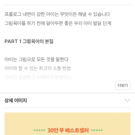
즐겁게 그리고, 그림에 대해 질문하고 대화하며 아이를 이해하는 것,
아이의 그림을 통해 아이의 마음을 더 깊이 알아주고 어루만져주는
프롤로그 내면이 강한 아이는 무엇이든 해낼 수 있습니다
것. 이것이 ‘그림육아’다.
그림육아를 하기 전에 알아두면 좋은 우리 아이 발달 단계
김선현 교수는 신간《그림육아의 힘》을 통해 그림육아의 궁극적인
PART 1 그림육아의 본질
목적, 그림육아에 필요한 이론과 실제, 그림육아에 앞서 부모가 알아
야 할 것 등 그림육아의 모든 것을 일목요연하게 정리했다. 특히 사
아이는 그림으로 모든 것을 말한다
례별 아이들의 그림 50여 편을 통해, 실제 양육 과정에서 만나게 되
아이와 할 수 있는 최고의 소통 방법
는 아이들의 고민, 정서, 문제행동 등을 어떻게 바라보고 치유해나가
그리고 표현하고 이해하고 연결된다
야 하는지도 자세히 실었다.
더보기
단계별로 천천히, 아이와 함께 그림육아 3단계
아이 인생 최고의 스펙, 단단한 마음지붕
상세 이미지
그림 그리기는 쉽게 하는 놀이처럼 보여도, 사실 여러 가지 범위의
상세 이미지 보이기/감추기
엄마도 엄마의 지붕이 필요하다
능력을 필요로 한다. 충동과 통제, 환상과 실제, 무의식과 의식, 공격
* 마음지붕 테라피·아이의 자아상을 볼 수 있는 HTP 검사
과 사랑 등 수많은 갈동 요소들이 ‘내적’ 통합을 이루어야 하기 때문
이다. 미술활동은 이러한 갈등 요소들을 단합시켜 창조적인 측면으
PART 2 단단한 내면을 키우는 힘