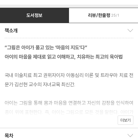
도서정보
리뷰/한줄평
25/1
책소개
책소개 보이기/감추기
“그림은 아이가 품고 있는 ‘마음의 지도’다”
아이의 마음을 제대로 읽고 이해하고, 치유하는 최고의 육아법
국내 미술치료 최고 권위자이자 아동심리 이론 및 트라우마 치료 전
문가 김선현 교수의 자녀교육 최신간.
아이는 그림을 통해 몸과 마음을 연결하고 자신의 감정을 인식하여
종이 위에 표현한다. 즉, 아이는 그림으로 모든 것을 말한다. 아이가
더보기
그림 속에 그린 인물은 누구일까? 주로 쓴 색의 의미는 무엇일까?
유난히 거친 선이나 강한 터치는 무엇을 말하는 걸까? 아이와 함께
목차
목차 보이기/감추기