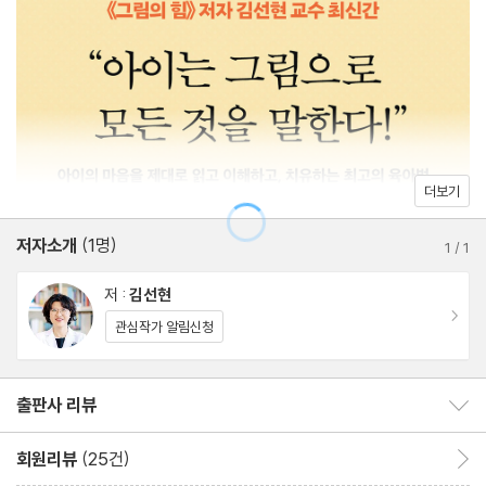
로 발산하는 힘을 기르게 해준다. 이러한 미술활동의 긍정적인 효과
를 적극 활용하는 것이 바로 그림육아다.
자율성| 스스로 선택하고 결정할 수 있는 기회를 주세요
감정 표현| 알아차리고 받아들이고 표현할 수 있도록
이 책을 통해 아이가 단단한 내면을 키우는 힘(정서), 세상과 소통하
신체상| 타인의 기준이 아닌 나의 아름다움 일깨우기
는 힘(사회성), 문제를 극복하는 힘(문제해결), 스스로의 속도를 믿
동기부여| 건강하게 욕구를 충족하는 것의 중요성
는 힘(자존감)을 두루 갖추게 도울 수 있을 것이다.
독립성| 규칙적인 일상과 일관된 태도가 중요합니다
더보기
인정 욕구| 결과가 아닌 ‘과정’과 ‘노력’을 칭찬하세요
저자소개
(1명)
* 마음지붕 테라피·그림으로 보는 우리 가족의 모습과 학교생활
1
/
1
저 :
김선현
PART 3 세상과 소통하는 힘
이동
관심작가 알림신청
선생님과의 갈등| 반드시, 사실관계를 먼저 확인하세요
출판사 리뷰
출판사 리뷰 보이기/감추기
발표 공포증| 실패해도 괜찮다는 마음가짐을 심어주기
사회성| 상황별 대화와 행동을 함께 연습해보세요
회원리뷰
(25건)
회원리뷰 이동
친구·관계| 나의 상처를 안아줄 부모님이 있다는 것