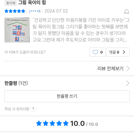
요.작가님께서는 국내 미술
그림 육아의 힘
종이책
학습장애| 아이의 어려움과 좌절감에 공감해주는 것
j****k
2024.07.02
평점10점
|
|
틱장애| “너의 잘못이 아니야.” 아이의 행동을 수용해주세요
"건강하고 단단한 마음지붕을 가진 아이로 키우는"그
남 탓| 부모님이 느끼는 감정을 솔직하게 이야기해주세요
림 육아의 힘그림 그리기를 좋아하는 첫째를 보면제
가 알지 못했던 마음을 알 수 있는 경우가 생기더라
* 마음지붕 테라피·부모님과 함께하는 우리 아이 심리 검사
고요.그런데 제가 주도적으로 아이와 그림을 그리기
* 마음지붕 테라피·“우리는 코로나 키즈입니다.”
보다아이가 그림을 그려오면아이의 그림을 보고, 아
이 리뷰가 도움이 되었나요?
0
댓글
0
공감
이의 마음을 헤아릴 수 있는 경우였는데...＜ 그림 육
아의 힘 ＞ 도서를 보면서아이와 조금 더 적극적으로
아이와 그림으로 소
리뷰 전체보기
한줄평
(1건)
한줄평 이동
한줄평 쓰기
작성 시 유의사항
10.0
총 평점 10.0점
/ 10.0