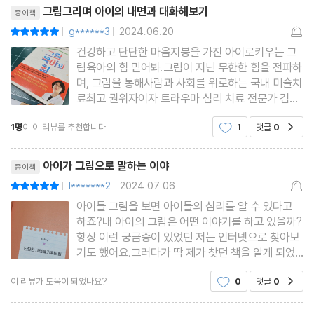
리뷰제목
그림그리며 아이의 내면과 대화해보기
종이책
완벽주의| ‘완벽하지 않은 것’을 수용하는 연습
g******3
2024.06.20
평점10점
|
|
떼쓰기| 스트레스성 떼쓰기와 의도적 떼쓰기의 구분
건강하고 단단한 마음지붕을 가진 아이로키우는 그
말대꾸| 아이의 전략에 말려들지 마세요
림육아의 힘 믿어봐.그림이 지닌 무한한 힘을 전파하
대화 단절| 아이가 입을 다무는 데는 분명 이유가 있습니다
며, 그림을 통해사람과 사회를 위로하는 국내 미술치
료최고 권위자이자 트라우마 심리 치료 전문가 김선
강박증| 지속적으로 안심의 메시지를 전달하는 것
현 선생님의그림육아의 힘이란 책은읽으면 읽을수록
반항심| 부모 자신의 스트레스를 먼저 들여다보세요
1명
이 이 리뷰를 추천합니다.
1
댓글
0
공감
밑줄 쫙 사진 찰칵 찍어가며내아이에게 또는 친구엄
등교 거부| 학교, 아이의 사회생활이 시작되는 곳
마들에게 보여주며 추천하고 싶다고 최근에 심리센
리뷰제목
터에 다니면서 내 아이가
* 마음지붕 테라피·다양한 재료와 방법으로 더 많은 표현을 이끌어
아이가 그림으로 말하는 이야
종이책
주세요
l*******2
2024.07.06
평점10점
|
|
아이들 그림을 보면 아이들의 심리를 알 수 있다고
하죠?내 아이의 그림은 어떤 이야기를 하고 있을까?
PART 5 스스로의 속도를 믿는 힘
항상 이런 궁금증이 있었던 저는 인터넷으로 찾아보
기도 했어요.그러다가 딱 제가 찾던 책을 알게 되었
어요.처음에는 그림책을 읽어주며 아이의 심리를 어
예민한 감각| 낮은 수준의 자극부터 점차적으로 탐색하는 경험
이 리뷰가 도움이 되었나요?
0
댓글
0
공감
루만져주는 책인가 했는데자세히 보니 바로 제가 궁
감각 추구| 감각을 처리하고 조절할 수 있는 환경
금했던 그림으로 아이의 심리를 알아보는 책이였어
리뷰제목
과독증| 책을 위한 독서가 아닌 상호작용을 위한 독서로