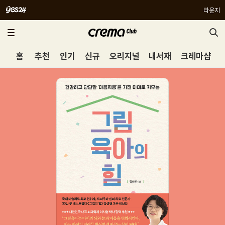
라운지
홈
추천
인기
신규
오리지널
내서재
크레마샵