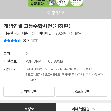
공유하기
개념연결 고등수학사전(개정판)
최수일
저/
김재훈
그림
비아에듀
2024년 7월 19일
8.7
리뷰 총점
(6건)
분야
>
파일정보
PDF(DRM)
65.88MB
지원기기
크레마
PC(윈도우 - 4K 모니터 미지원)
아이폰
아이패드
안드로이드폰
안드로이드패드
전자책단말기(저사양 기기 사용 불가)
PC(Mac)
종이책 구매
eBook 구매
도서정보
리뷰/한줄평
1/5