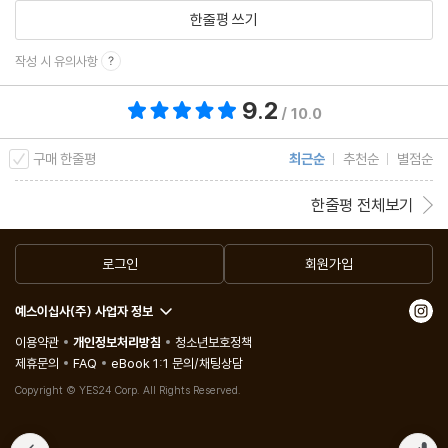
한줄평 쓰기
이차방정식과 이차부등식의 공통점이 뭔가요?
연립이차부등식에는 이차부등식이 몇 개 있나요?
작성 시 유의사항
9.2
총 평점 9.2점
Ⅲ 경우의 수
/ 10.0
구매 한줄평
최근순
추천순
별점순
동시에 일어나지 않는데 왜 곱하나요?
꼭 순서대로 나열해야 하나요?
한줄평 전체보기
1!이 1인데, 어떻게 0!도 1인가요?
순열 속에 이미 조합이 들어 있다고요?
로그인
회원가입
예스이십사(주) 사업자 정보
Ⅵ 행렬
이용약관
개인정보처리방침
청소년보호정책
제휴문의
FAQ
eBook 1:1 문의/채팅상담
직사각형 배열만 행렬이라고요?
Copyright © YES24 Corp. All Rights Reserved.
두 행렬 (12 34) 와 (123 456)을 어떻게 더해요?
행렬의 곱셈은 꼴이 달라도 된다고요? 어떻게요?