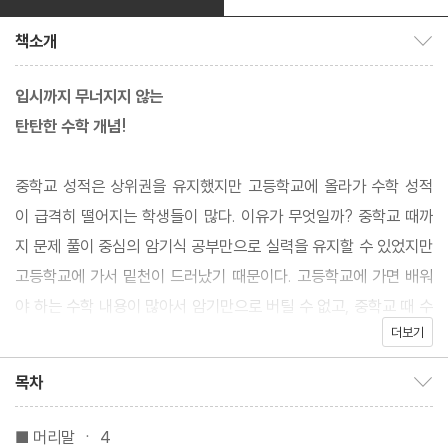
책소개
책소개 보이기/감추기
입시까지 무너지지 않는
탄탄한 수학 개념!
중학교 성적은 상위권을 유지했지만 고등학교에 올라가 수학 성적
이 급격히 떨어지는 학생들이 많다. 이유가 무엇일까? 중학교 때까
지 문제 풀이 중심의 암기식 공부만으로 실력을 유지할 수 있었지만
고등학교에 가서 밑천이 드러났기 때문이다. 고등학교에 가면 배워
야 하는 수학 내용이 많아서 암기만으로 버틸 수 없고, 중학교 때 수
더보기
학 개념이 뒷받침되지 않으면 진도를 따라가기도 쉽지 않다. 고1 수
학부터는 조직적으로 개념 중심의 학습을 해나가야 입시 때까지 흔
목차
목차 보이기/감추기
들리지 않고 견딜 수 있다.
■ 머리말 ㆍ 4