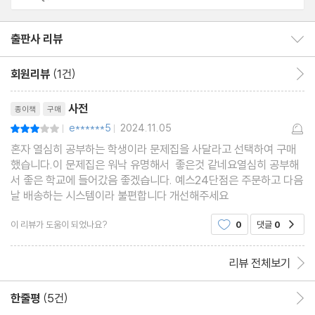
제곱해서 음수 되는 수가 있어요?
5ｉ- 3ｉ를 계산하면 2만 남는 것 아닌가요?
출판사 리뷰
출판사 리뷰 보이기/감추기
ａ〈0일 때 (√ａ)²=-ａ가 맞나요?
회원리뷰
(1건)
회원리뷰 이동
근을 구하지 않고 실근인지 허근인지 어떻게 아나요?
리뷰제목
근을 구하지 않고 어떻게 두 근의 합이나 곱을 구하나요?
사전
종이책
구매
모든 이차식을 인수분해할 수 있나요?
e******5
2024.11.05
평점6점
|
|
D〉0이면 그래프가 ｘ축 위에 있는 것 아닌가요?
혼자 열심히 공부하는 학생이라 문제집을 사달라고 선택하여 구매
판별식으로 이차함수의 그래프와 직선이 만나는지 어떻게 알 수 있
했습니다.이 문제집은 워낙 유명해서 좋은것 같네요열심히 공부해
서 좋은 학교에 들어갔음 좋겠습니다. 예스24단점은 주문하고 다음
어요?
날 배송하는 시스템이라 불편합니다 개선해주세요
물로켓이 올라간 최고 높이를 구할 수 있나요?
이 리뷰가 도움이 되었나요?
0
댓글
0
삼차방정식 ｘ³ + ｘ² - 2ｘ= 2의 근을 어떻게 구하나요?
공감
인수정리를 이용할 때 대입할 수를 어떻게 찾나요?
리뷰 전체보기
연립이차방정식도 가감법으로 푸나요?
연립부등식은 왜 공통부분을 구하나요?
한줄평
(5건)
한줄평 이동
절댓값은 마이너스 부호만 떼면 되나요?