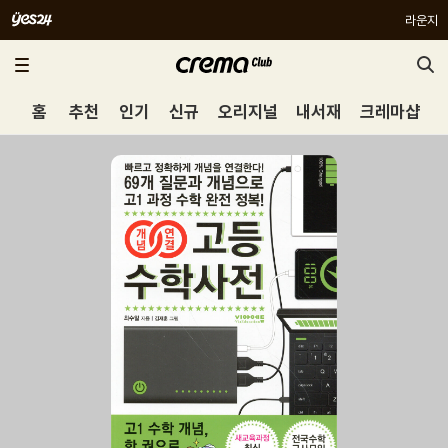
라운지
홈
추천
인기
신규
오리지널
내서재
크레마샵