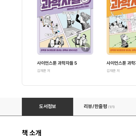
사이언스툰 과학자들 5
사이언스툰 과학
김재훈 저
김재훈 저
사이언스툰 과학자들 1
도서정보
리뷰/한줄평
(1/
1
)
책 소개