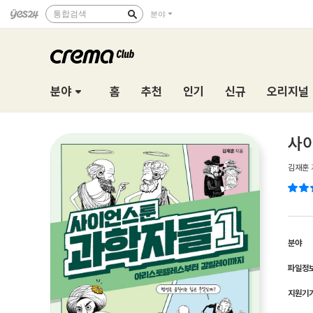
통합검색
분야
분야
홈
추천
인기
신규
오리지널
사이
김재훈
분야
파일정
지원기