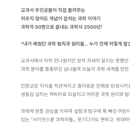
교과서 주인공들이 직접 들려주는
외우지 않아도 개념이 잡히는 과학 이야기
과학자 50명으로 끝내는 과학사 2500년!
“내가 배웠던 과학 법칙과 원리들… 누가 언제 어떻게 발
교과서에서 익히 만나왔지만 정작 자세히 알지는 못했던 
과학 분야를 종횡무진 넘나들며 오늘의 과학 세계를 만든 
인문교양 지식을 직관적이고 흥미로운 만화로 탄생시키는 
생동감 넘치는 캐릭터로 되살리고 어려운 과학 원리와 법
과학에 한창 관심을 키우며 실험과 탐구에 푹 빠진 어린이
있는 『사이언스툰 과학자들』. 웃기다가도 짠하고, 위대