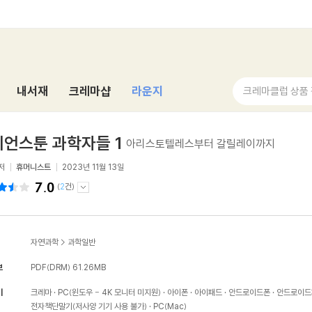
내서재
크레마샵
라운지
크레마클럽 상품
언스툰 과학자들 1
아리스토텔레스부터 갈릴레이까지
저
휴머니스트
2023년 11월 13일
7.0
(
2
건)
자연과학
>
과학일반
보
PDF(DRM)
61.26MB
기
크레마
PC(윈도우 - 4K 모니터 미지원)
아이폰
아이패드
안드로이드폰
안드로이드
전자책단말기(저사양 기기 사용 불가)
PC(Mac)