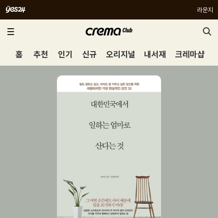
라운지
홈
추천
인기
신규
오리지널
내서재
크레마샵