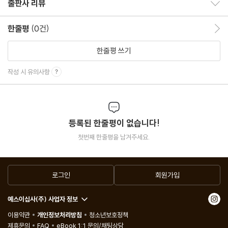
출판사 리뷰
출판사 리뷰 보이기/감추기
당신은 왜 일을 하는가?
아이가 아픈 것은 당신 때문이 아니다
한줄평
(0건)
한줄평 이동
집에 들어가는 순간 on/off 스위치를 바꿔라
한줄평 쓰기
일부러라도 아파 보아라
작성 시 유의사항
결코 남편을 방관자로 만들지 마라
시댁과 친정에서 마음으로부터 독립하라
직장에서는 철저히 직장의 룰에 따라라
등록된 한줄평이 없습니다!
Chapter 3. 세상을 내 편으로 만드는 6단계 자기 혁명
첫번째 한줄평을 남겨주세요.
모든 일에서 A를 받으려고 하지 마라 - 우선순위 매기기
너무 앞서서 걱정하지 마라 - 불안 다루기
로그인
회원가입
나쁜 기분에서 빨리 벗어나라 - 감정을 조절하는 법
답이 보이지 않을 때는 일단 버텨라 - 버틸 때 필요한 시간 관리법
예스이십사(주) 사업자 정보
나만 아프고, 나만 힘들다고 생각하지 마라
이용약관
개인정보처리방침
청소년보호정책
날마다 새로워지는 나를 만나라
제휴문의
FAQ
eBook 1:1 문의/채팅상담