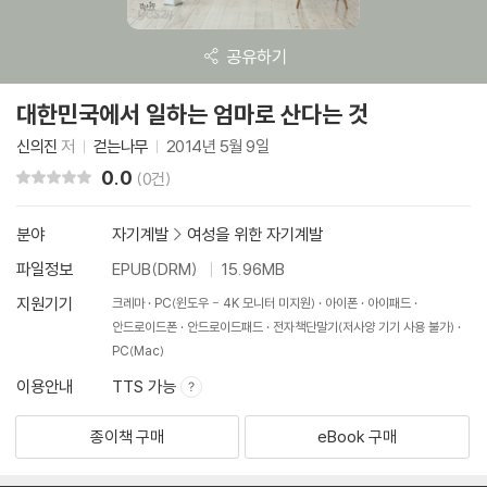
공유하기
대한민국에서 일하는 엄마로 산다는 것
신의진
저
걷는나무
2014년 5월 9일
0.0
리뷰 총점
(0건)
분야
자기계발
>
여성을 위한 자기계발
파일정보
EPUB(DRM)
15.96MB
지원기기
크레마
PC(윈도우 - 4K 모니터 미지원)
아이폰
아이패드
안드로이드폰
안드로이드패드
전자책단말기(저사양 기기 사용 불가)
PC(Mac)
이용안내
TTS 가능
종이책 구매
eBook 구매