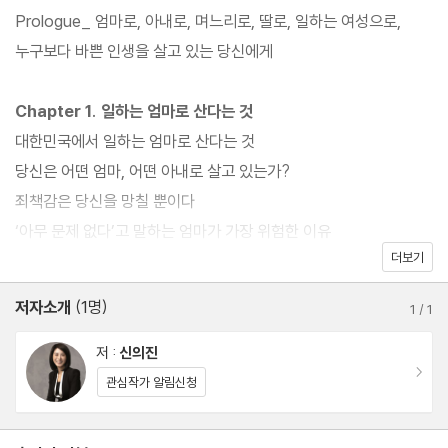
만의 답을 찾고, 그 가치를 지키기 위해 노력하는 것이다. 그것이 육
Prologue_ 엄마로, 아내로, 며느리로, 딸로, 일하는 여성으로,
아는 엄마의 몫이라고 강요하는 세상에서 ‘일이냐, 아이냐’ 하는 이
누구보다 바쁜 인생을 살고 있는 당신에게
분법적인 사고에 갇히지 않고 당당하게 일하는 엄마로 살아갈 수 있
는 방법이다. 이 책에는 20년간 소아정신과 전문의로 일하며 두 아
Chapter 1. 일하는 엄마로 산다는 것
이를 키운 신의진이 끝까지 일을 포기하지 않고 아이와 자신이 모두
대한민국에서 일하는 엄마로 산다는 것
행복한 삶을 찾아간 과정이 고스란히 담겨 있다. 일과 육아 사이에서
당신은 어떤 엄마, 어떤 아내로 살고 있는가?
흔들리는 엄마들에게 ‘일도 잘하고 아이도 잘 키우는 것’이 결코 허
죄책감은 당신을 망칠 뿐이다
황된 욕심이 아니라는 사실을 깨닫게 해 준다.
‘아무 문제 없다’고 말하는 엄마가 가장 위험한 이유
더보기
지금 당장 희생해야 한다는 생각부터 버려라
‘일이냐, 아이냐’라는 이분법적인 선택에서 벗어나라
저자소개
(1명)
1
/
1
나를 행복하게 하는 좋은 경험을 늘려 나가라
그때그때 상황에 맞는 최선을 선택하라
저 :
신의진
이동
당신은 충분히 잘하고 있다
관심작가 알림신청
Chapter 2. 아이가 아픈 것은 결코 당신 때문이 아니다