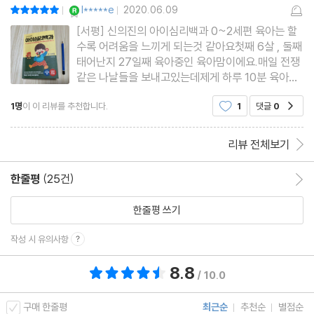
타고난 기질이라고 다 받아 주지 마세요
YES마니아 : 로얄
l*****e
2020.06.09
평점10점
|
|
아이가 너무 까다롭고 예민해서 미치겠어요
[서평] 신의진의 아이심리백과 0~2세편 육아는 할
수록 어려움을 느끼게 되는것 같아요첫째 6살 , 둘째
아이가 유난히 극성맞다면
태어난지 27일째 육아중인 육아맘이에요.매일 전쟁
기저귀를 잘 갈아 주지 않으면 성격이 나빠지나요?
같은 나날들을 보내고있는데제게 하루 10분 육아서
병을 앓으면서 성격이 예민해졌어요
를 보는 몰입의 시간 덕에다시 마음을 다잡고아이들
1명
이 이 리뷰를 추천합니다.
1
댓글
0
공감
을 사랑으로 품고 무한의 애정으로양육하려고 노력
돌 전 아이도 스트레스를 받는답니다
을 하게 되더라구요.이번에 본 신의진의 아이심리대
백과 책 은지쳐가던 신생아
리뷰 전체보기
Chapter 6. 양육 태도 & 환경
애만 보면 우울해요
한줄평
(25건)
한줄평 이동
어쩔 수 없이 아이를 다른 곳에 맡겨야 해요
한줄평 쓰기
Chapter 7. 성장 & 발달
작성 시 유의사항
우리 아이, 잘 크고 있는 걸까요?
8.8
총 평점 8.8점
/ 10.0
발달이 느린 걸까요, 제가 조급한 걸까요?
구매 한줄평
최근순
추천순
별점순