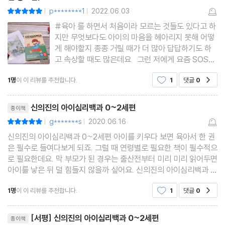
p********1
2022.06.03
평점10점
|
|
Chapter 3. 낯가림 & 분리 불안
#육아 를 하면서 처음이라 모르는 것들도 있다고 하
아이 때문에 꼼짝할 수가 없어요
지만 무엇보다도 아이의 마음을 헤아리지 못해 어떻
낯가림이 너무 심한데, 괜찮을까요?
게 해야할지 종종 거릴 때가 더 많아 답답하기도 하
고 속상할 때도 많은데요 그런 저에게 요즘 SOS이
아이가 낯을 전혀 안 가려도 문제입니다
자 안식이 되는 책이 있었으니 바로 ＜신의진의 아이
낯선 것을 극도로 무서워해요
1명
이 이 리뷰를 추천합니다.
1
댓글
0
공감
심리백과 0~2세편＞이랍니다 아직 말을 못하는 아
이와 그런 아이가 원하는 걸 몰라서 종종 거리게 되
아이가 아빠를 거부해요
리뷰제목
는
신의진의 아이심리백과 0~2세편
종이책
g*******s
2020.06.16
평점10점
Chapter 4. 버릇
|
|
신의진의 아이심리백과 0~2세편 아이를 키우다 보면 육아서 한 권
아이가 곰 인형만 안 보이면 울어요
은 필수로 들여다보게 되죠. 그럴 때 연령별로 필요한 책이 필수적으
기저귀만 벗겨 놓으면 고추를 만져요
로 필요한데요. 막 부모가 된 경우는 출산전부터 미리 미리 읽어두면
화가 나면 물건을 던지고 머리로 바닥을 받아요
아이를 낳은 뒤 덜 힘들지 않을까 싶어요. 신의진의 아이심리백과 0
~2세편은 30만부 돌파기념으로 최신 증보판으로 새로나왔답니다.
아이가 손가락을 빨아도 걱정하지 마세요
1명
이 이 리뷰를 추천합니다.
1
댓글
0
공감
기존의 책보다 훨씬 발랄한 느낌의 표지에요.
리뷰제목
Chapter 5. 성격 & 기질
[서평] 신의진의 아이심리백과 0~2세편
종이책