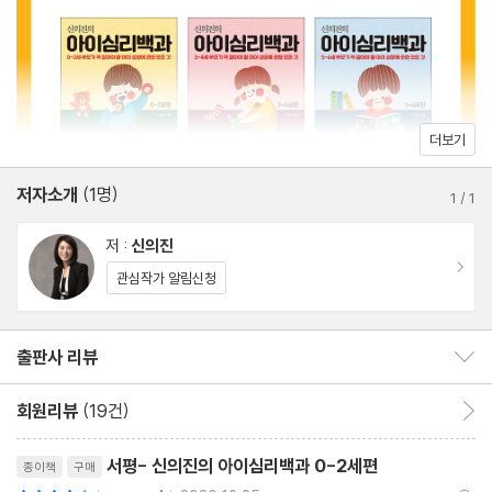
11. 직장 때문에 5개월부터 아이를 맡겨야 하는데, 육아 도우미와 어
린이집 중 어느 쪽이 나을까요?
12. 아이가 엄마보다 할머니를 더 좋아해요
13. 아이에게 스마트폰을 보여 줘야 떼를 멈춰요
14. 아이를 따로 재우는 것이 좋을까요?
더보기
15. 걸을 수 있는데도 무조건 안아 달라고 조르는 아이, 문제 있는
저자소개
(1명)
건가요?
1
/
1
16. 아픈 아이를 키울 때 가장 신경 써야 할 것은요?
저 :
신의진
17. 또래 아이에 비해 말이 늦어요
이동
관심작가 알림신청
18. 친정 엄마에게 아이를 맡겼는데, 아이 문제로 자꾸만 싸우게 돼
요
출판사 리뷰
출판사 리뷰 보이기/감추기
19. 아이에 대한 시부모님의 간섭이 너무 심해요
20. 일과 육아를 병행하는 엄마들을 위한 특별한 스트레스 관리법
회원리뷰
(19건)
회원리뷰 이동
이 있을까요?
리뷰제목
서평- 신의진의 아이심리백과 0-2세편
종이책
구매
평점9점