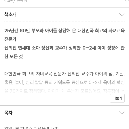
김효원,김현웅 저
김
책소개
책소개 보이기/감추기
25년간 60만 부모와 아이를 상담해 온 대한민국 최고의 자녀교육
전문가
신의진 연세대 소아 정신과 교수가 정리한 0~2세 아이 성장에 관
한 모든 것
대한민국 최고의 자녀교육 전문가 신의진 교수가 아이의 잠, 기질,
울음, 놀이, 심리 발달 등의 키워드를 중심으로 0~2세 육아의 핵심
을 70가지로 정리했다. 아이가 왜 우는지 모르겠어요, 잠투정이 너
더보기
무 심해요, 낯가림이 너무 심해요, 편식 습관 어떻게 바로잡을까요?,
또래에 비해 말이 늦어요, 성격 좋은 아이로 키우는 법 좀 알려 주세
목차
목차 보이기/감추기
요……. 초보 부모들이 가장 궁금해하는 질문에 대해 25년간의 진료
기록과 검증된 발달학 이론, 그리고 문제 많은 두 아이를 키운 엄마
30만 부 기념 에디션을 펴내며