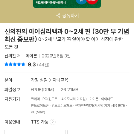
공유하기
신의진의 아이심리백과 0~2세 편 (30만 부 기념
최신 증보판)
0~2세 부모가 꼭 알아야 할 아이 성장에 관한
모든 것
신의진
저
메이븐
2020년 6월 3일
9.3
리뷰 총점
(44건)
분야
가정 살림
>
자녀교육
파일정보
EPUB(DRM)
26.21MB
지원기기
크레마
PC(윈도우 - 4K 모니터 미지원)
아이폰
아이패드
안드로이드폰
안드로이드패드
전자책단말기(저사양 기기 사용 불가)
PC(Mac)
이용안내
TTS 가능