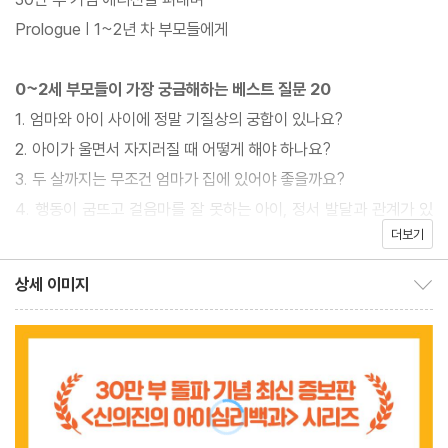
로서의 경험과 육아 노하우를 집대성해 정확한 정보와 유용한 해법
Prologue | 1~2년 차 부모들에게
을 제시한다. 아이를 잘 키우고 싶지만 어떻게 해야 할지 몰라 힘겨
워하는 부모들이 순간순간 문제에 부딪힐 때마다 펼쳐 보고 도움을
0~2세 부모들이 가장 궁금해하는 베스트 질문 20
얻을 수 있을 것이다. 특히 30만 부 돌파 기념으로 출간된 최신 증보
1. 엄마와 아이 사이에 정말 기질상의 궁합이 있나요?
판에서는 ‘0~2세 부모가 절대 놓치면 안 되는 아이의 위험 신호 10
2. 아이가 울면서 자지러질 때 어떻게 해야 하나요?
가지’를 수록해 아이의 발달 상황을 자가 진단해 볼 수 있도록 했다.
3. 두 살까지는 무조건 엄마가 집에 있어야 좋을까요?
4. 행동이 굼뜨고 걸음마를 잘 못하는 아이, 정서 발달과 관계가 있
더보기
나요?
5. 산후 우울증을 피해 갈 방법이 없을까요?
상세 이미지
상세 이미지 보이기/감추기
6. 모방하지 않는 아이, 문제 있는 건가요?
7. 신생아에게도 학습 능력이 있나요?
8. 아이가 자꾸 밤에 자다 깨서 울어요
9. 아이가 사람을 가리지 않고 아무에게나 안겨요
10. 안정 애착과 불안정 애착에 대해 알고 싶어요