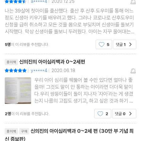
Part 1. 1세(0~12개월)
a*****4
2020.12.25
|
|
부모가 꼭 알아야 할 1세 아이의 특징 : 신체 발달이 곧 심리 발달을
나는 39살에 첫아이를 출산했다. 출산 후 산후 도우미를 통해 어느
정도 신생아 키우기를 배우려고 했다. 그러나 코로나로 산후도우미
의미합니다
신청을 급히 취소하고 모든 것을 몸으로 부딪치며 신생아를 돌보기
시작했다. 막상 신생아를 돌보니 두려웠다. 아이는 자꾸 울어대는데
분유를 줘도 울고 기저귀를 갈아도 울고 집안 온도까지도 다 맞춰놓
Chapter 1. 아이 울음
5명
이 이 리뷰를 추천합니다.
5
댓글
1
공감
았는데..맨붕의 순간이었다. 결국 새벽시간에
우는 아이를 자꾸 안아 주면 버릇이 나빠지나요?
리뷰제목
아이가 숨넘어가게 운다면
신의진의 아이심리백과 0~2세편
종이책
밤만 되면 울어요
y*****4
2020.06.18
평점10점
|
|
아이가 왜 우는지 모르겠어요
우리 아이 심리를 꿰뚫어 볼 수만 있다면 얼마나 좋
을까! 그것도 말이 안 통하는 아이라면 더더욱 말이
다.우리 쌍둥이들이 돌이 지나자 '자아'라는 게 생겼
Chapter 2. 수면 문제
는지 나름의 고집도 생기고, 하고 싶은 것과 하기 싫
언제부터 따로 재울 수 있을까요?
은 것도 분명히 표현하기 시작했다. 신생아 때는 육
2명
이 이 리뷰를 추천합니다.
2
댓글
0
밤중에 꼭 한 번은 깨요
공감
아 자체가 너무나도 힘들어 조금만 더 크면 좋겠다
싶었는데, 이제는 조금 더 크니 자기 표현을 하기 시
잠투정이 너무 심해요
리뷰제목
작하면서 오는 힘듦 역
신의진의 아이심리백과 0~2세 편 (30만 부 기념 최
종이책
구매
월령별 수면 문제 대처법
신 증보판)