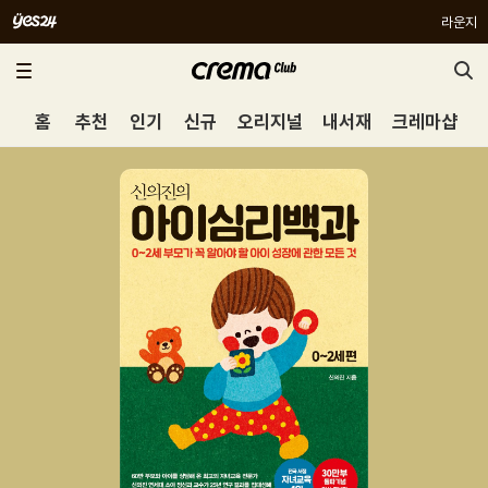
라운지
홈
추천
인기
신규
오리지널
내서재
크레마샵