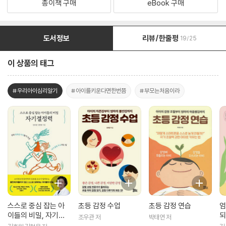
종이책 구매
eBook 구매
도서정보
리뷰/한줄평
19/25
이 상품의 태그
#우리아이심리알기
#아이를키운다면한번쯤
#부모는처음이라
스스로 중심 잡는 아
초등 감정 수업
초등 감정 연습
엄
이들의 비밀, 자기결
되
조우관 저
박태연 저
정력