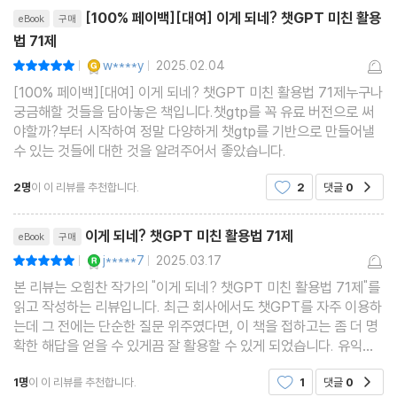
_o1이란?
리뷰제목
[100% 페이백][대여] 이게 되네? 챗GPT 미친 활용
eBook
구매
_[미친 활용 13] o1으로 약관 검토하기
법 71제
_[미친 활용 14] o3 + 캔버스로 테트리스 게임 만들기
YES마니아 : 골드
w****y
2025.02.04
평점10점
|
|
[100% 페이백][대여] 이게 되네? 챗GPT 미친 활용법 71제누구나
[이게 되네? PART 02] 챗GPT로 일정 관리하기
궁금해할 것들을 담아놓은 책입니다.챗gtp를 꼭 유료 버전으로 써
야할까?부터 시작하여 정말 다양하게 챗gtp를 기반으로 만들어낼
수 있는 것들에 대한 것을 알려주어서 좋았습니다.
10장 할 일 관리하기
_[미친 활용 15] 지금 할 일 요약하기
2명
이 이 리뷰를 추천합니다.
2
댓글
0
공감
_[미친 활용 16] 투두 리스트 만들기
리뷰제목
이게 되네? 챗GPT 미친 활용법 71제
eBook
구매
_[미친 활용 17] 장보기 리스트 만들기
YES마니아 : 로얄
j*****7
2025.03.17
평점10점
|
|
11장 나만의 캘린더 만들기
본 리뷰는 오힘찬 작가의 "이게 되네? 챗GPT 미친 활용법 71제"를
_[미친 활용 18] 미국 증시 휴장일 캘린더 만들기
읽고 작성하는 리뷰입니다. 최근 회사에서도 챗GPT를 자주 이용하
_[미친 활용 19] 메모리 기능으로 개인 일정 캘린더 만들기
는데 그 전에는 단순한 질문 위주였다면, 이 책을 접하고는 좀 더 명
확한 해답을 얻을 수 있게끔 잘 활용할 수 있게 되었습니다. 유익했
_[미친 활용 20] 주간 캘린더 관리하기
습니다.
_[미친 활용 21] 반복 업무 캘린더 자동 생성하기
1명
이 이 리뷰를 추천합니다.
1
댓글
0
공감