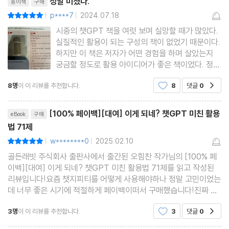
정말 미쳤다.
종이책
구매
_Sora란?
p****7
2024.07.18
평점10점
|
|
_[미친 활용 05] 동영상 생성하기
시중의 챗GPT 책을 여럿 보며 실망할 때가 많았다.
실질적인 활용이 되는 구성의 책이 없었기 때문이다.
_[미친 활용 06] 자연 다큐멘터리 영상 만들기
하지만 이 책은 저자가 어떤 경험을 하며 살았는지
07장 챗GPT 고급 음성 모드 활용하기
궁금할 정도로 활용 아이디어가 좋은 책이었다. 정말
로 '미친 책이다'. 이를테면 초반부에 나오는 상품 이
_고급 음성 모드란?
8명
이 이 리뷰를 추천합니다.
8
댓글
0
공감
미지 해석에서 이런 시도까지 해보려고 했구나가 느
_[미친 활용 07] 챗GPT에게 통역 맡기기
껴졌다. 사실 챗GPT 활용은 활용 아이디어의 부재
리뷰제목
_[미친 활용 08] 라이브 카메라로 실시간 영상 번역하기
가 어렵다. 프롬프트
[100% 페이백][대여] 이게 되네? 챗GPT 미친 활용
eBook
구매
_[미친 활용 09] 라이브 카메라로 실시간 상품 검색하기
법 71제
_[미친 활용 10] 챗GPT와 함께 회의하기
w********0
2025.02.10
평점10점
|
|
08장 챗GPT 캔버스 시작하기
골든래빗 주식회사 출판사에서 출간된 오힘찬 작가님의 [100% 페
이백][대여] 이게 되네? 챗GPT 미친 활용법 71제를 읽고 작성된
_챗GPT 캔버스란?
리뷰입니다!요즘 챗지피티를 어떻게 사용해야하나 정말 고민이었는
_[미친 활용 11] 캔버스로 제안서 쓰기
데 너무 좋은 시기에 적절하게 페이백이떠서 구매했습니다!진짜 도
_[미친 활용 12] 캔버스로 앱 프로토타입 만들기
움 많이 받았어요. 챗지피티 업무에 어떻게 활용해야하나 싶었는데..
3명
이 이 리뷰를 추천합니다.
3
댓글
0
공감
정말 도움돼어요!
09장 o1 시작하기