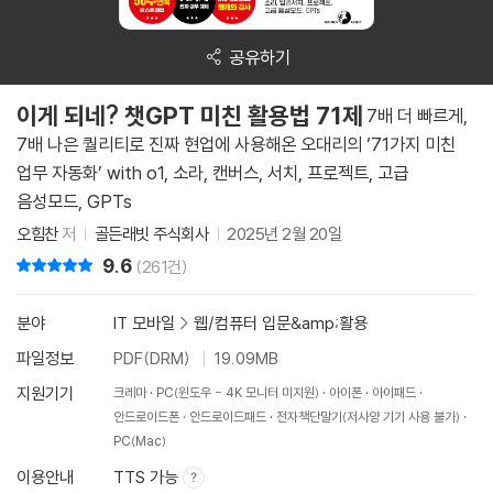
공유하기
이게 되네? 챗GPT 미친 활용법 71제
7배 더 빠르게,
7배 나은 퀄리티로 진짜 현업에 사용해온 오대리의 ‘71가지 미친
업무 자동화’ with o1, 소라, 캔버스, 서치, 프로젝트, 고급
음성모드, GPTs
오힘찬
저
골든래빗 주식회사
2025년 2월 20일
9.6
리뷰 총점
(261건)
분야
IT 모바일
>
웹/컴퓨터 입문&amp;활용
파일정보
PDF(DRM)
19.09MB
지원기기
크레마
PC(윈도우 - 4K 모니터 미지원)
아이폰
아이패드
안드로이드폰
안드로이드패드
전자책단말기(저사양 기기 사용 불가)
PC(Mac)
이용안내
TTS 가능