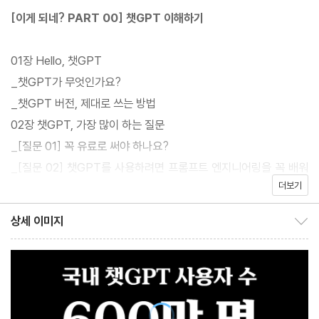
누구나 유튜브 쇼츠, 릴스, 단편 영화를 만들 수 있게 되었다. 그밖에
[이게 되네? PART 00] 챗GPT 이해하기
캔버스와 챗GPT 서치 기능을 더 강력하게 지원한다. 이에 챗GPT
분야 25주 연속 베스트셀러인 『이게 되네? 챗GPT 미친 활용법 51
01장 Hello, 챗GPT
제』가 최신 챗GPT 업데이트를 반영하여 완전히 새로운 개정판으
_챗GPT가 무엇인가요?
로 다시 찾아왔다.
_챗GPT 버전, 제대로 쓰는 방법
02장 챗GPT, 가장 많이 하는 질문
아직도 ‘챗GPT로 어떤 것까지 할 수 있을까? 유료 구독을 할 가치
_[질문 01] 꼭 유료로 써야 하나요?
가 있을까?’ 고민하는가? 챗GPT를 단순히 신기한 AI가 아닌 실생
_[질문 02] 챗GPT를 사용하려면 프롬프트 엔지니어링을 꼭 배워
활에 ‘진짜’ 활용하고 싶은가? 이 책으로 그 답을 얻어보자. 누구보
더보기
야 하나요?
다 더 효과적으로 더 적극적으로 챗GPT를 활용하는 방법을 알려주
_[질문 03] 챗GPT 답변이 책과 달라요
상세 이미지
는 이 책이 인공지능 시대에 일잘러, 작가, 영상 편집자, 현인으로서
상세 이미지 보이기/감추기
_[질문 04] 챗GPT가 잘하는 건 뭐고, 못하는 건 뭐예요?
살아갈 여러분의 마법의 지팡이가 되어줄 것이다.
_[질문 05] 최종 결론! 그렇다면 챗 GPT를 어디에 어떻게 써야 하
는 걸까요?
[이게 되네? PART 01] 챗GPT 시작하기