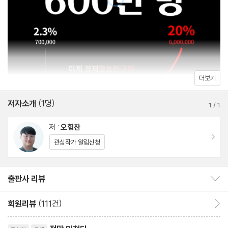
03장 챗GPT를 시작하는 사람들을 위한 매뉴얼
_챗GPT 접속하기
_챗GPT 유료 구독하기
_챗GPT 유료 구독 해지하기
더보기
_기본 사용법
저자소개
(1명)
_’ChatGPT 맞춤 설정’하기
1
/
1
04장 챗GPT로 검색하기
저 :
오힘찬
_[미친 활용 01] 챗GPT 서치로 검색하기
이동
관심작가 알림신청
_[미친 활용 02] 이미지로 검색하기
05장 챗GPT로 이미지 생성하기
출판사 리뷰
출판사 리뷰 보이기/감추기
_챗GPT 4o 이미지 생성 시작하기
_[미친 활용 03] 챗GPT와 Sora로 이미지 생성하기
회원리뷰
(111건)
회원리뷰 이동
_[미친 활용 04] 이미지 생성 응용하기
리뷰제목
06장 챗GPT로 동영상 생성하기