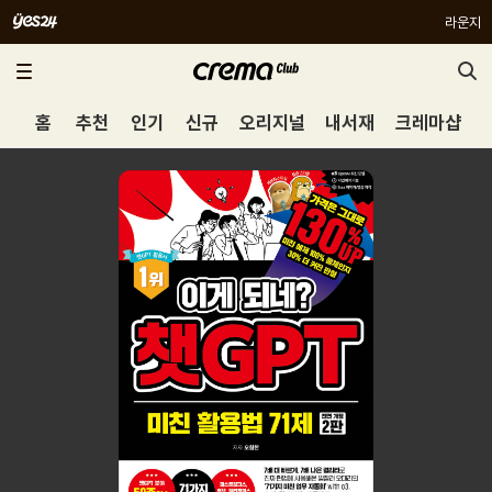
라운지
홈
추천
인기
신규
오리지널
내서재
크레마샵