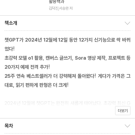
활용백과
김덕진,서승완 저
책소개
책소개 보이기/감추기
챗GPT가 2024년 12월에 12일 동안 12가지 신기능으로 싹 바뀌
었다!
초강력 모델 o1 활용, 캔버스 글쓰기, Sora 영상 제작, 프로젝트 등
20가지 예제 전격 추가!
25주 연속 베스트셀러가 더 강력해져 돌아왔다! 게다가 가격은 그
대로, 읽기 편하게 판형은 더 크게!
2024년 12월에 챗GPT는 완전히 새롭게 태어났다. 초강력 최신 G
더보기
PT인 o1 정식 버전을 출시하고, 무제한 사용 정책을 내놓았다. 이
제 o1을 하루에 얼마나 쓸 수 있느냐에 따라 인공지능 빈부격차가
목차
목차 보이기/감추기
커질 것이다. 한편 글로 영상을 손쉽게 만드는 Sora를 전격 탑재해