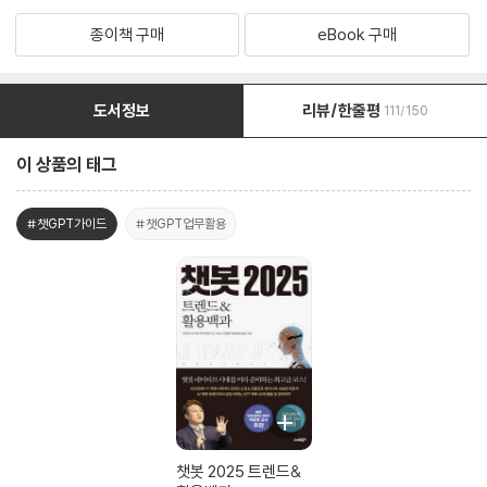
종이책 구매
eBook 구매
도서정보
리뷰/한줄평
111/150
이 상품의 태그
#챗GPT가이드
#챗GPT업무활용
챗봇 2025 트렌드&