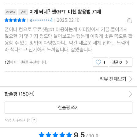
리뷰제목
[이게 되네? PART 03] 챗GPT로 파일 정리하기
이게 되네? 챗GPT 미친 활용법 71제
eBook
구매
e********4
2025.02.10
평점10점
|
|
12장 폴더 정리하기
폰이나 컴으로 무료 챗gpt 이용하는게 재미있어서 가끔 들어가서
필요한 거 몇 가지 정도만 물어보고는 했는데 이렇게 좋은 쪽으로 활
_[미친 활용 22] 파일 이름 바꾸기
용할 수 있는 방법이 다양했다니.. 약간 새로운 세계 접하는 느낌이
_[미친 활용 23] 파일 여러 개 이름을 한 번에 바꾸기
라 색다르고 신기하게 느껴집니다. 잘봤습니다
_[미친 활용 24] 폴더 한꺼번에 만들기
1명
이 이 리뷰를 추천합니다.
1
댓글
0
공감
_[미친 활용 25] 폴더와 파일을 한꺼번에 정리하기
13장 PDF 정리하기
리뷰 전체보기
_[미친 활용 26] PDF 병합 및 분할
_[미친 활용 27] PDF 회전 및 재정렬
한줄평
(150건)
한줄평 이동
한줄평 쓰기
[이게 되네? PART 04] 챗GPT로 OA 활용하기
작성 시 유의사항
14장 캔버스로 워드 문서화하기
9.5
총 평점 9.5점
/ 10.0