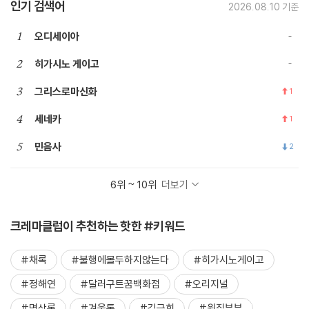
인기 검색어
2026.08.10 기준
1
오디세이아
2
히가시노 게이고
3
그리스로마신화
1
4
세네카
1
5
민음사
2
6위 ~ 10위
더보기
크레마클럽이 추천하는 핫한 #키워드
#채록
#불행에몰두하지않는다
#히가시노게이고
#정해연
#달러구트꿈백화점
#오리지널
#명상록
#겨울통
#김금희
#윗집부부