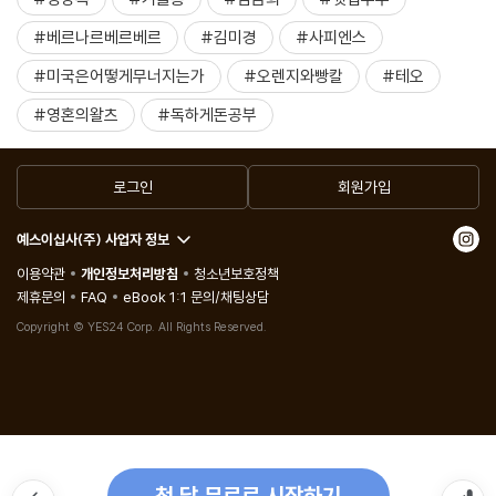
#베르나르베르베르
#김미경
#사피엔스
#미국은어떻게무너지는가
#오렌지와빵칼
#테오
#영혼의왈츠
#독하게돈공부
로그인
회원가입
예스이십사(주) 사업자 정보
이용약관
개인정보처리방침
청소년보호정책
제휴문의
FAQ
eBook 1:1 문의/채팅상담
Copyright © YES24 Corp. All Rights Reserved.
첫 달 무료로 시작하기