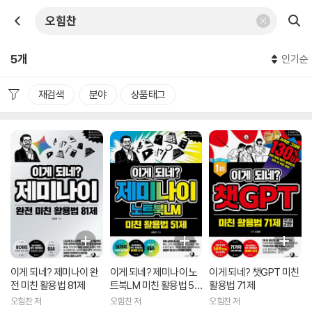
5개
인기순
재검색
분야
상품태그
이게 되네? 제미나이 완
이게 되네? 제미나이 노
이게 되네? 챗GPT 미친
전 미친 활용법 81제
트북LM 미친 활용법 51
활용법 71제
제
오힘찬 저
오힘찬 저
오힘찬 저
리뷰 총점
리뷰 총점
리뷰 총점