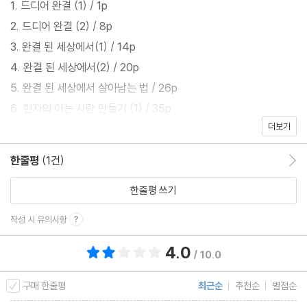
1. 드디어 완결 (1) / 1p
2. 드디어 완결 (2) / 8p
드디어 완벽하게 원작대로 이야기의 완결을 보았다. 이제 드디어 현
3. 완결 된 세상에서(1) / 14p
생으로 돌아갈 티켓을 받기만 하면 된다.
4. 완결 된 세상에서(2) / 20p
5. 완결 된 세상에서 살아남는 법 / 26p
기다리고 기다리던 알림 메세지가 떴다.
6. 현자의 아는 사람 만들기 (1) / 35p
더보기
7. 현자의 아는 사람 만들기 (2) / 41p
띠링!
8. 이야기. 흐르다 / 52p
한줄평
(1건)
한줄평 이동
9. 이야기의 등장인물 / 59p
“모든 이야기가 순조롭게 완결되었지만, 잠재적 인물에 대한 설정이
10. 제발 닥치게 해주세요. / 67p
한줄평 쓰기
발생하여 모든 등장인물이 다음 장으로 넘어 갑니다.”
11. 뜻밖의 손님 (1) / 79p
작성 시 유의사항
12. 뜻밖의 손님 (2) / 86p
“뭐어??? 이게 무슨 짓이야? 날 돌려보내라고!!”
4.0
총 평점 4.0점
13. 이상한 손님 / 96p
/ 10.0
14. 난감한 장르 / 103p
구매 한줄평
최근순
추천순
별점순
15. 사나파낭 상업지구 (1) / 110p