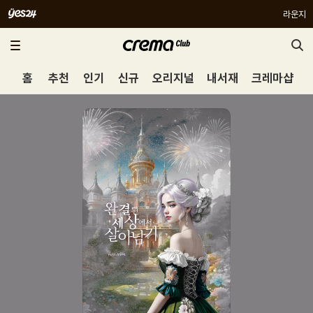
라운지
홈
추천
인기
신규
오리지널
내서재
크레마샵