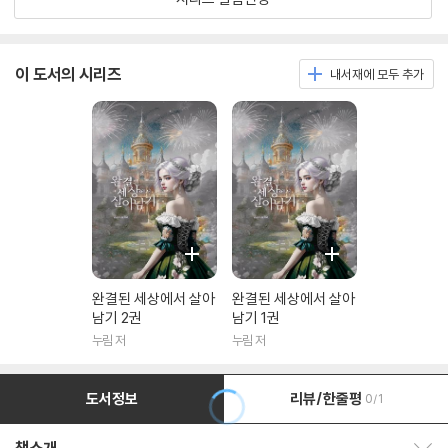
이 도서의 시리즈
내서재에 모두 추가
완결된 세상에서 살아
완결된 세상에서 살아
남기 2권
남기 1권
누림 저
누림 저
도서정보
리뷰/한줄평
0/1
책소개 보이기/감추기