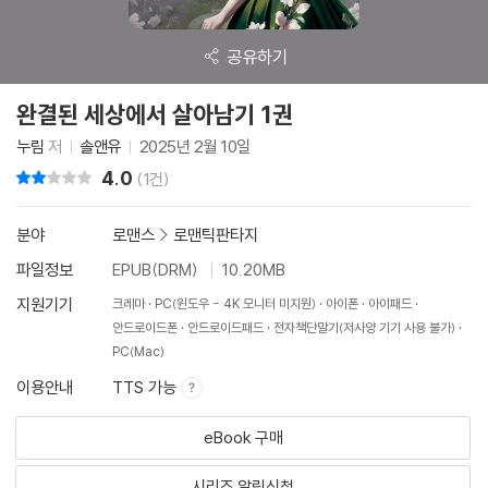
공유하기
완결된 세상에서 살아남기 1권
누림
저
솔앤유
2025년 2월 10일
4.0
리뷰 총점
(1건)
분야
로맨스
>
로맨틱판타지
파일정보
EPUB(DRM)
10.20MB
지원기기
크레마
PC(윈도우 - 4K 모니터 미지원)
아이폰
아이패드
안드로이드폰
안드로이드패드
전자책단말기(저사양 기기 사용 불가)
PC(Mac)
이용안내
TTS 가능
eBook 구매
시리즈 알림신청