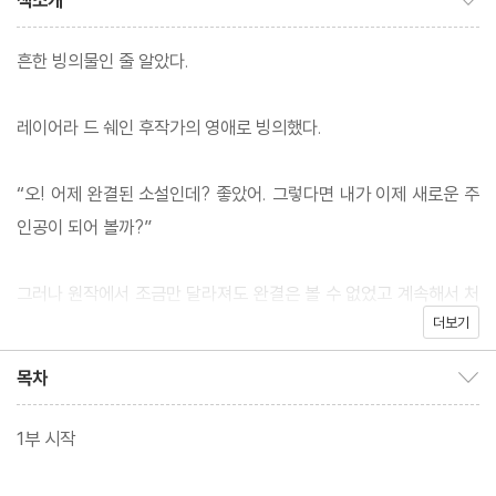
책소개
흔한 빙의물인 줄 알았다.
레이어라 드 쉐인 후작가의 영애로 빙의했다.
“오! 어제 완결된 소설인데? 좋았어. 그렇다면 내가 이제 새로운 주
인공이 되어 볼까?”
그러나 원작에서 조금만 달라져도 완결은 볼 수 없었고 계속해서 처
더보기
음 이야기 속으로 들어왔던 시간으로 리셋된다.
목차
목차 보이기/감추기
원작 이야기 그대로 완벽한 완결을 이끌어 내야만 현생으로 돌아 갈
수 있는 티켓을 준다는 알림창.
1부 시작
수많은 시행착오 끝에 99번을 회귀했다.