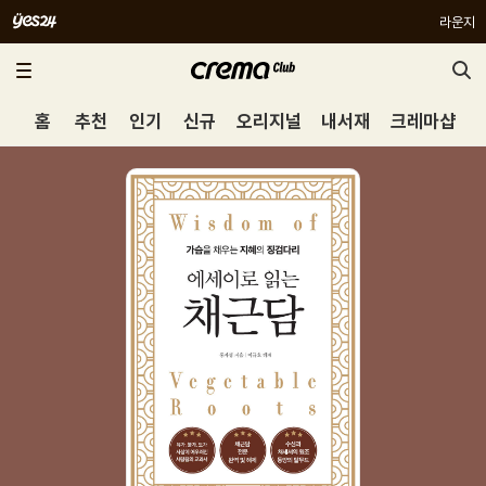
라운지
홈
추천
인기
신규
오리지널
내서재
크레마샵