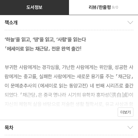
도서정보
리뷰/한줄평
9/0
책소개
책소개 보이기/감추기
‘하늘’을 읽고, ‘땅’을 읽고, ‘사람’을 읽는다
『에세이로 읽는 채근담』 전문 완역 출간!
부귀한 사람에게는 경각심을, 가난한 사람에게는 위안을, 성공한 사
람에게는 충고를, 실패한 사람에게는 새로운 용기를 주는 『채근담』
이 문예춘추사의 〈에세이로 읽는 동양고전〉 네 번째 시리즈로 출간
되었다. 『채근담』은 중국 명나라 시기의 유학자 홍자성(洪自誠)이
자신의 체험적 삶을 바탕으로 저술한 생활 철학서로, 유교 사상과 함
더보기
께 도교 및 불교 사상을 융합한 동양 사상의 정수를 담고 있다.
목차
목차 보이기/감추기
『채근담(菜根譚)』을 읽는다는 것은 '하늘’을 읽고, ‘땅’을 읽고, ‘사