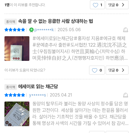
1명
이 이 리뷰를 추천합니다.
1
댓글
0
공감
찰과 성찰의 깊이가 느껴진다. 마치 연극의 무대처
럼, 장면 하나하나에 삶의 진실이 숨어 있다.채근담
리뷰제목
마음을 비워야 진리가 와서 산다 ···110 | 더러운 땅에는 초목이 무성
은 읽을수
속을 알 수 없는 응큼한 사람 상대하는 법
종이책
하다 ···111 | 사나운 말도 길들이면 부릴 수 있다 ···112 | 탐욕하지
YES마니아 : 로얄
p*******k
2025.05.06
평점10점
|
|
않으면 일세를 초월한다 ···113 | 귀로 듣고 눈으로 보는 것을 경계하
#에세이로읽는채근담#홍자성 지음#에규호 해제
라 ···114 | 확실한 뉘우침은 미래를 밝게 한다 ···115 | 사람의 기상
#문예춘추사 출판#도서협찬.122.遇沈沈不語之
士(우침침불어지사) 하면且莫輸心(차막수심) 하
은 높을수록 좋다 ···116 | 바람은 소리를 남기지 않는다 ···117 | 아
며見悻悻自好之人(견행행자호지인) 하면應須
름다운 덕은 아름다운 품성에 있다 ···118 | 가난 때문에 스스로를 버
防口(응수방구) 하라:음침하고 말이 없는 사람을 만
리지 말라 ···120 | 고요한 때일수록 마음 놓지 말라 ···121 | 생각을
이 리뷰가 도움이 되었나요?
0
댓글
0
공감
나면 당분간 속마음을 털어놓지 말고, 발끈하며 잘난
체하는 사람을 만나면 반드시 입을 조심하라.즉, 속
깊이 하면 깨닫게 된다 ···123 | 마음은 모든 일의 근본이다 ···124 |
리뷰제목
을 알 수 없는 사람에게는 쉽게 내 마음을 드러
에세이로 읽는 채근담
종이책
괴로움 속에서 즐거움을 얻어라 ···125 | 결심했다면 다시는 의심하
y******s
2025.04.21
평점10점
|
|
지 말라 ···126 | 하늘인들 나를 더 어떻게 하랴 ···127 | 하늘의 힘이
동양의 탈무드라 불리는 동양 사상의 정수를 담은 영
란 얼마나 놀라운가 ···128 | 사람을 보려면 그 후반을 보라 ···129 |
원한 고전이다. 세상을 살아가는 데는 한걸음 물러서
인격은 스스로가 만든다 ···130 | 그 기울어지기 쉬움을 염려하라 ···
라. 살아가는 기초적인 것을 배울 수 있다. 채근담을
통해 명상과 사색의 시간을 가질 수 있어서 참 감사
131 | 선을 속이는 것은 큰 죄악이다 ···132 | 오늘 깨닫지 못하면 내
한 시간이었습니다. 혼자의 생각으로는 살아가기 힘
일을 기다려라 ···133 | 마음을 살펴 항상 원만하게 하라 ···134 | 방