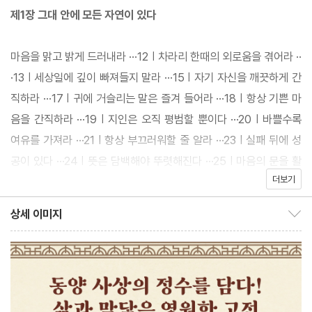
람’을 읽는 것과 같다. 이 책 속에는 하늘의 오묘한 섭리와 땅 위의
제1장 그대 안에 모든 자연이 있다
모든 생명, 그리고 사람들의 삶에서 얽히는 수많은 이야기들이 마치
연과 연줄처럼 이어져 있다. 또한 『채근담』은 읽을 때마다 그 맛이
마음을 맑고 밝게 드러내라 ···12 | 차라리 한때의 외로움을 겪어라 ··
깊어진다. 첫 번째 읽을 때는 나 자신을 찾고, 두 번째 읽을 때는 인
·13 | 세상일에 깊이 빠져들지 말라 ···15 | 자기 자신을 깨끗하게 간
생을 깨닫고, 세 번째 읽을 때는 천지자연의 이치를 알게 된다. 『채
직하라 ···17 | 귀에 거슬리는 말은 즐겨 들어라 ···18 | 항상 기쁜 마
근담』의 한마디 한마디에는 진리가 담겨 있으며, 언제 읽어도 새로
음을 간직하라 ···19 | 지인은 오직 평범할 뿐이다 ···20 | 바쁠수록
운 깨달음을 준다. 시간이 지나 다시 책을 펼칠 때마다 또 다른 의미
여유를 가져라 ···21 | 항상 부끄러워할 줄 알라 ···23 | 실패 뒤에 성
와 교훈을 발견할 수 있다.
공이 있다 ···24 | 뜻은 담백해야 뚜렷해진다 ···25 | 마음의 문을 활
더보기
짝 열어 두라 ···26 | 욕심을 마음에서 덜어 내라 ···27 | 벼랑길 좁은
책 제목처럼, ‘나물 뿌리를 씹듯이’ 천천히 음미하며 읽어 나간다면,
곳은 남이 먼저 지나가게 하라 ···29 | 반드시 본마음을 지켜라 ···30
상세 이미지
세상을 살아가는 데 결코 실패하거나 좌절하지 않고, 성공적인 삶을
상세 이미지 보이기/감추기
| 이익에 앞서지 말라 ···31 | 물러섬이야말로 나아감의 바탕이다 ···3
살아갈 수 있을 것이다.
2 | 뉘우침에는 죄악이 없다 ···33 |명예로움을 혼자 차지하지 말라 ·
··34 | 모든 일에 여분을 남겨라 ···35 | 성실한 마음과 온화한 기운
을 지녀라 ···36 | 정중동은 서로가 그 속에 있다 ···37 | 잘못을 꾸짖
을 때 엄하지 말라 ···38 | 밝음은 어둠에서 비롯된다 ···40 | 정욕과