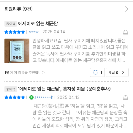
마음으로 옛것을 배워라 ···78 | 가난 속에서 여유를 배워라 ···80 |
회원리뷰
(9건)
회원리뷰 이동
혼자 갖추려 애쓰지 말라 ···82 | 독서 속에서 성현을 만나라 ···83 |
리뷰제목
에세이로 읽는 채근담
종이책
그대 마음속에 한 권의 책이 있다 ···84 | 괴로움 속에서 즐거움을 얻
s**w
2025.04.14
평점10점
|
|
어라 ···85 | 부귀와 명예를 지녀라 ···86 | 뜻이 없는 삶은 죽음과 같
안녕하세요요즘, 필사 꾸미기에 빠져있답니다.좋은
다 ···87 | 조심하는 마음속에 활달한 멋을 지녀라 ···88 | 큰 재주에
글을 읽고 쓰고 마음에 새기고 소리내어 읽고 꾸미며
는 교묘한 재주가 없다 ···90 | 쓸모없는 용기는 쓸모없는 재주에 그
즐거운 독서에 필사와 꾸미기를 추가한취미생활 하
고 있습니다.에세이로 읽는 채근담은홍자성에 채근
친다··91 | 가득 찬 곳에 머물지 말라 ···92 | 밝은 마음은 푸른 하늘
담을 이규호 해제(解題):[책의 저자ㆍ내용ㆍ체재
을 볼 수 있다 ···94 | 무명의 즐거움을 간직하라 ···95 | 악의 뿌리는
1명
이 이 리뷰를 추천합니다.
1
댓글
0
공감
ㆍ출판 연월일 따위에 대해 대략적으로 설명함. 또
선 속에 숨어 있다 ···96 | 평온함 속에서 위태로움을 생각하라 ···98
는 그런 설명.]로 풀어 좋은글을 쉽게 접근할수 있도
리뷰제목
록 에세이 형식으로 풀어 담아
| 불 같고 얼음 같은 사람을 경계하라 ···100 | 즐거운 마음이 행복을
'에세이로 읽는 채근담', 홍자성 지음 (문예춘추사)
종이책
불러온다 ···101 | 침묵할 줄 알라 ···102 | 마음이 따뜻한 사람은 행
YES마니아 : 로얄
s*******h
2025.04.13
평점10점
|
|
복하다 ···104 | 욕망의 길로 발을 내딛지 말라 ···106 | 고락을 함께
채근담(菜根譚)은 ‘하늘’을 읽고, ‘땅’을 읽고, ‘사
람’을 읽는 것과 같다. 그 이유는 채근담의 문장들 속
한 행복은 오래간다 ···107
에 하늘의 오묘한 섭리, 땅 위의 자연과 생명, 그리고
인간 세상의 희로애락이 모두 담겨 있기 때문이다.
짧은 한 문장, 단 한 구절 속에서도 인생을 꿰뚫는 통
제2장 비워 놓은 그대 마음을 바라보라