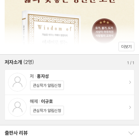
의식은 모두가 망심이다 ···41 | 사후의 뉘우침을 예견하라 ···42 |
항상 큰 뜻을 품어라 ···43 | 그르침이 없으면 그것이 성공이다 ···45
| 인간의 본성을 즐겁게 하라 ···46 | 궁지에 빠지면 처음으로 되돌
아가라 ···48 | 부자는 부자다워야 한다 ···49 | 슬기로운 사람은 그
행동을 삼간다 ···50 | 범속의 자리를 벗어나라 ···51 | 독단을 버려
더보기
라 ···52 | 한 걸음 물러서는 법을 배워라 ···53 | 사람을 미워하지 않
저자소개
(2명)
기가 어렵다 ···54 | 청렴결백하여 깨끗한 이름을 남겨라 ···56 | 먼
1
/
1
저 자신부터 굴복시켜라 ···57 | 친구 사귐을 조심스럽게 하라 ···58
저 :
홍자성
| 잠시라도 욕정에 빠지지 말라 ···59 | 마음을 스스로 조율하라 ···6
이동
관심작가 알림신청
0 | 사람은 하늘도 이길 수 있다 ···62 | 뜻을 세우려면 남보다 높이
서라 ···63 | 정신을 가다듬어 집중해라 ···65 | 부러운 마음을 지니
해제 :
이규호
이동
지 말라 ···66 | 욕심과 정 때문에 본성을 잃지 말라 ···68 | 몸가짐을
관심작가 알림신청
편안하게 하라 ···70 | 보이지 않는 곳에서 죄짓지 말라 ···71 | 부질
없는 일에 마음 쓰지 말라 ···72 | 올바르고 원만하게 세상을 살라 ···
출판사 리뷰
출판사 리뷰 보이기/감추기
74 | 은혜를 잊지 말라··75 | 도움은 순수해야 한다 ···76 | 깨끗한