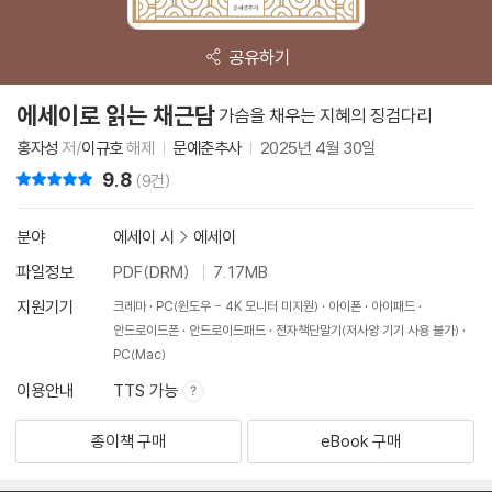
공유하기
에세이로 읽는 채근담
가슴을 채우는 지혜의 징검다리
홍자성
저/
이규호
해제
문예춘추사
2025년 4월 30일
9.8
리뷰 총점
(9건)
분야
에세이 시
>
에세이
파일정보
PDF(DRM)
7.17MB
지원기기
크레마
PC(윈도우 - 4K 모니터 미지원)
아이폰
아이패드
안드로이드폰
안드로이드패드
전자책단말기(저사양 기기 사용 불가)
PC(Mac)
이용안내
TTS 가능
종이책 구매
eBook 구매