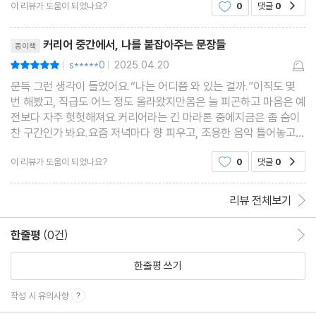
이 리뷰가 도움이 되었나요?
0
댓글
0
공감
들다. 현인들의 생각을 통해 관심을 기울여서 참다운
종한 자의 미움은 방종일 뿐이다 ···135 | 순조로울 때 자신을 돌아
나와 만나는 시간 가져보시길 바라요. 세상을 살아가
리뷰제목
는데 실패하거나
보라 ···136 | 욕심의 불길은 스스로를 태운다 ···138 | 참된 일념에
커리어 중간에서, 나를 붙잡아주는 문장들
종이책
는 불가능이 없다 ···140 | 본연의 모습이 참모습이다 ···142 | 허상
s*****0
2025.04.20
평점10점
|
|
과 실상을 스스로 깨달아라 ···143 | 남의 비밀을 들추어내지 말라 ···
문득 그런 생각이 들었어요.“나는 어디쯤 와 있는 걸까.”이직도 몇
번 해봤고, 직급도 어느 정도 올라왔지만몸은 늘 피곤하고 마음은 예
144 | 탐닉하지 않으면 뉘우침은 없다 ···145 | 마음가짐을 무겁게
전보다 자주 헛헛해져요.커리어라는 긴 마라톤 중에지금은 좀 숨이
하지 말라 ···147 |사람은 두 번 태어나지 않는다 ···148 | 원수는 은
찬 구간인가 봐요.요즘 저녁마다 향 피우고, 조용한 음악 틀어놓고조
혜로부터 나타난다 ···149 | 번성할 때에 더욱 조심하라 ···150 | 옛
용히 ‘필사’를 하고 있어요.누가 시킨 것도 아니고, 성과가 남는 것도
이 리뷰가 도움이 되었나요?
0
댓글
0
공감
아니지만손끝으로 옮겨 쓰는 문장 속에
친구와의 정의를 두텁게 하라 ···151 | 진리는 인내와 시간이 밝혀 준
다··153 | 내 뜻을 굽혀 남의 환심을 사지 말라 ···154 | 친구의 잘못
리뷰 전체보기
을 보면 마땅히 충고하라 ···155 | 작은 일일수록 소홀하지 말라 ···1
57 | 한 그릇의 밥으로도 은혜를 만든다 ···159 | 굽힘으로써 펼 수
한줄평
(0건)
한줄평 이동
있음을 깨달아라 ···161 | 무성한 잎에서 소슬한 낙엽을 보라 ···162 |
한줄평 쓰기
보기에 이상한 것은 즐기지 말라 ···163 | 나의 어리석음으로 남을
시기하지 말라 ···164 | 아는 것은 누구이며 범하는 것은 또 누구인
작성 시 유의사항