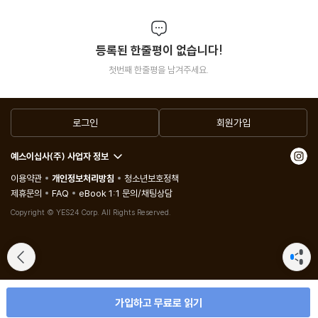
가? ···165 | 남의 단점은 애써 덮어 주라 ···167 | 잘난 체하는 사람
앞에선 입을 다물어라 ···168 | 마음을 가다듬을 줄 알아야 한다 ···1
70 | 털끝만한 막힘이 변화를 부른다 ···171 | 의지는 지혜의 칼이다
등록된 한줄평이 없습니다!
···173 | 얼굴빛을 함부로 바꾸지 말라· ··174 | 역경은 호걸을 단련
첫번째 한줄평을 남겨주세요.
하는 화로와 망치다 ···176 | 생각이 소홀함을 경계하고 지나치게 살
핌을 경계하라 ···178 | 남의 말 때문에 의지를 굽히지 말라 ···180 |
로그인
회원가입
그대 몸은 하나의 작은 천지다 ···182 | 착한 사람이라도 미리 칭찬
하지 말라 ···183 | 가정의 단람함이 지상의 기쁨이다 ···184 | 뛰어
예스이십사(주) 사업자 정보
난 경륜일수록 어렵게 얻어진다 ···186 | 아름다움이 있으면 추함도
이용약관
개인정보처리방침
청소년보호정책
있다 ···187 | 은혜와 원한은 크게 밝히지 말라 ···188 | 능숙한 일이
제휴문의
FAQ
eBook 1:1 문의/채팅상담
라도 힘을 다 쓰지 말라 ···190 | 냉철한 마음으로 자기를 조절하라 ··
Copyright © YES24 Corp. All Rights Reserved.
·192 | 선행은 드러나기를 싫어한다 ···193 | 덕은 재능의 주인이다 ·
··194 | 쥐를 잡기 위해 쥐구멍을 막지 말라 ···195 | 공로는 남과 함
께하지 말라 ···196 | 한마디 말로써 깨우쳐라 ···197 | 따뜻하면 몰
려들고 추우면 버리는 것 ···198 | 냉철한 눈을 깨끗이 닦아라 ···199
가입하고 무료로 읽기