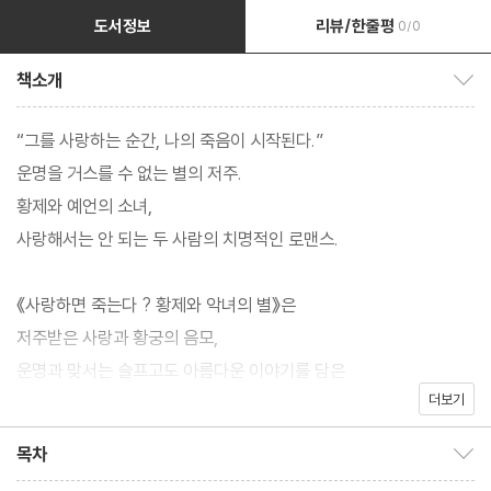
도서정보
리뷰/한줄평
0/0
책소개
책소개 보이기/감추기
“그를 사랑하는 순간, 나의 죽음이 시작된다.”
운명을 거스를 수 없는 별의 저주.
황제와 예언의 소녀,
사랑해서는 안 되는 두 사람의 치명적인 로맨스.
《사랑하면 죽는다 ? 황제와 악녀의 별》은
저주받은 사랑과 황궁의 음모,
운명과 맞서는 슬프고도 아름다운 이야기를 담은
더보기
비극 판타지 로맨스 소설입니다.
목차
목차 보이기/감추기
죽음을 무릅쓴 사랑,