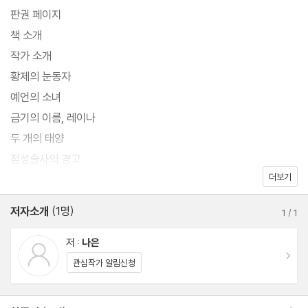
정해진 결말을 바꾸려는 절박한 선택들,
판권 페이지
그리고 그 모든 것을 삼켜버리는 황궁의 비밀.
책 소개
작가 소개
사랑, 운명, 죽음, 예언, 정치, 저주, 황제, 악녀
황제의 눈동자
이야기의 중심에는 단 하나의 진실이 있습니다.
예언의 소녀
“사랑하면, 죽는다.”
금기의 이름, 레이나
두 개의 태양
점성술사의 경고
더보기
검은 별의 날
악녀의 귀환
저자소개
(1명)
1
/
1
별의 균열
심연의 계약
저 :
나은
이동
운명의 반역
관심작가 알림신청
운명의 밤
살아남은 자의 이름으로
한줄평 이동