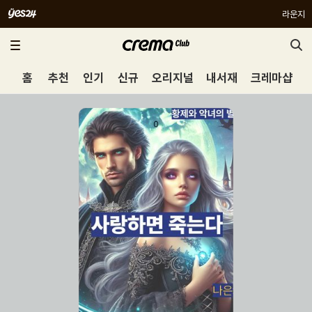
라운지
홈
추천
인기
신규
오리지널
내서재
크레마샵