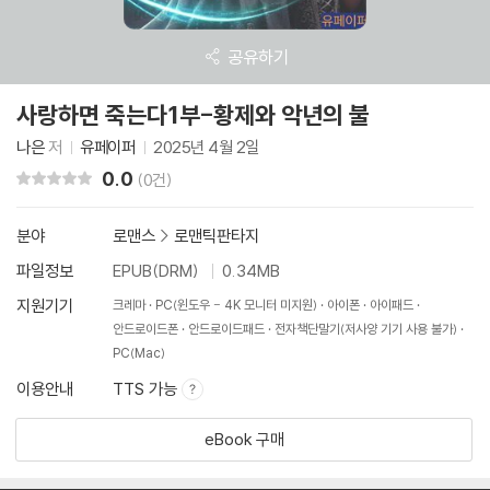
공유하기
사랑하면 죽는다1부-황제와 악년의 불
나은
저
유페이퍼
2025년 4월 2일
0.0
리뷰 총점
(0건)
분야
로맨스
>
로맨틱판타지
파일정보
EPUB(DRM)
0.34MB
지원기기
크레마
PC(윈도우 - 4K 모니터 미지원)
아이폰
아이패드
안드로이드폰
안드로이드패드
전자책단말기(저사양 기기 사용 불가)
PC(Mac)
이용안내
TTS 가능
eBook 구매