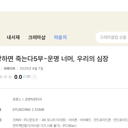
내서재
크레마샵
라운지
크레마클럽 상품
하면 죽는다5부-운명 너머, 우리의 심장
유페이퍼
2025년 4월 7일
0.0
(
0
건)
로맨스
>
로맨틱판타지
보
EPUB(DRM)
2.50MB
기
크레마
PC(윈도우 - 4K 모니터 미지원)
아이폰
아이패드
안드로이드폰
안드로이드
전자책단말기(저사양 기기 사용 불가)
PC(Mac)