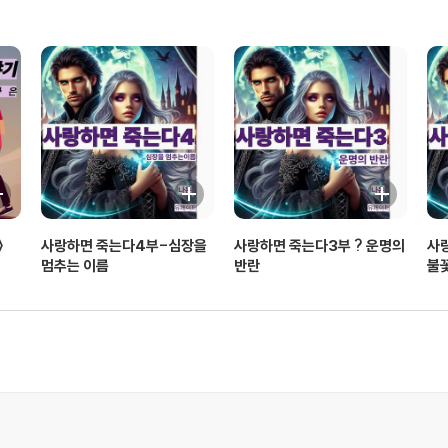
》
사랑하면 죽는다4부-심장을
사랑하면 죽는다3부 ? 운명의
사
멈추는 이름
반란
불