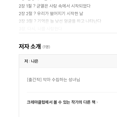
2장 1절 ? 균열은 사랑 속에서 시작되었다
2장 2절 ? 우리가 떨어지기 시작한 날
2장 3절 ? 기억은 늘 낯선 얼굴을 하고 나타난다
3장. 다시, 너를 사랑한다
3장 1절 ? 침묵 속에서 피어난 이름
3장 2절 ? 내가 널 다시 부르기로 결심한 날
저자 소개
(1명)
3장 3절 ? 너를 사랑했지만, 지금의 널 모른다
4장 운명을 부순 이름
저 : 나은
4장 1절 ? 끝났다고 믿었던 운명이 다시 눈을 떴다
4장 2절 ? 내가 사라져야만 끝나는 운명이라면
[출간작] 악마 수집하는 성녀님
4장 3절 ? 운명은 끝났고, 우리는 이름이 되었다
5장 우리의 심장은 살아 있다
5장 1절 ? 우리의 심장이 세계가 되었다
크레마클럽에서 볼 수 있는 작가의 다른 책
5장 2절 ? 사랑으로 태어난 첫 번째 이름
5장 3절 ? 우리가 쓴 문장 위에 세계는 존재했다