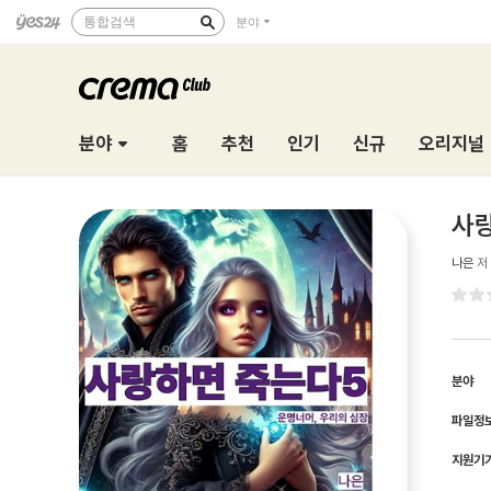
통합검색
분야
분야
홈
추천
인기
신규
오리지널
사랑
나은
저
분야
파일정
지원기