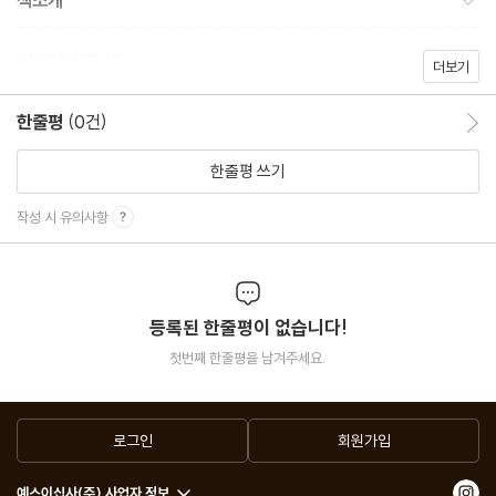
책소개
씨네21 1504호
더보기
한줄평
(0건)
한줄평 이동
한줄평 쓰기
작성 시 유의사항
등록된 한줄평이 없습니다!
첫번째 한줄평을 남겨주세요.
로그인
회원가입
예스이십사(주) 사업자 정보