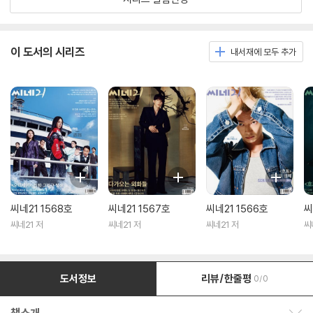
이 도서의 시리즈
내서재에 모두 추가
씨네21 1568호
씨네21 1567호
씨네21 1566호
씨
씨네21 저
씨네21 저
씨네21 저
씨
도서정보
리뷰/한줄평
0/0
책소개 보이기/감추기