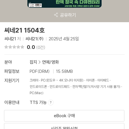
공유하기
씨네21 1504호
씨네21
저
씨네21(주)
2025년 4월 25일
0.0
리뷰 총점
(0건)
분야
잡지
>
연예/영화
파일정보
PDF(DRM)
15.58MB
지원기기
크레마
PC(윈도우 - 4K 모니터 미지원)
아이폰
아이패드
안드로이드폰
안드로이드패드
전자책단말기(저사양 기기 사용 불가)
PC(Mac)
이용안내
TTS 가능
eBook 구매
시리즈 알림신청