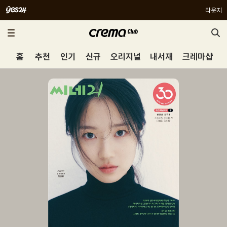
라운지
홈
추천
인기
신규
오리지널
내서재
크레마샵