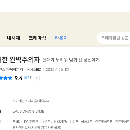
내서재
크레마샵
라운지
크레마클럽 상품
태한 완벽주의자
실패가 두려워 멈춰 선 당신에게
린스
저/
박정은
역
넥서스BIZ
2025년 5월 1일
9.4
(
67
건)
자기계발
>
처세술/삶의자세
보
EPUB(DRM)
9.61MB
기
크레마
PC(윈도우 - 4K 모니터 미지원)
아이폰
아이패드
안드로이드폰
안드로이드
전자책단말기(저사양 기기 사용 불가)