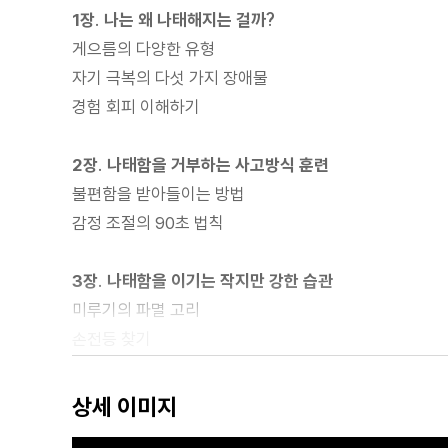
1장. 나는 왜 나태해지는 걸까?
게으름의 다양한 유형
자기 극복의 다섯 가지 장애물
경험 회피 이해하기
2장. 나태함을 거부하는 사고방식 훈련
불편함을 받아들이는 방법
감정 조절의 90초 법칙
3장. 나태함을 이기는 작지만 강한 습관
미루기의 파멸 고리
손전등 찾기
집중력의 화살 모델
스파르타식 자기 절제 - 제거를 통한 개선
상세 이미지