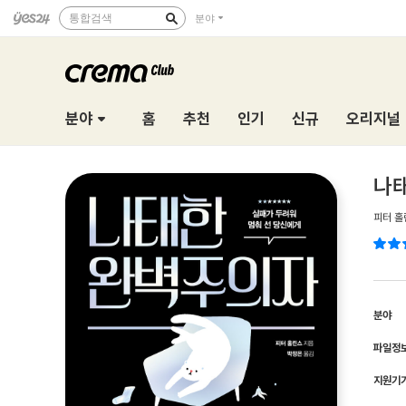
통합검색
분야
분야
홈
추천
인기
신규
오리지널
나
피터 홀
분야
파일정
지원기