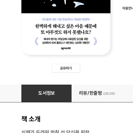
이용안
공유하기
나태한 완벽주의자
도서정보
리뷰/한줄평
(28/
39
)
책 소개
실패가 두려워 멈춰 선 당신을 위한