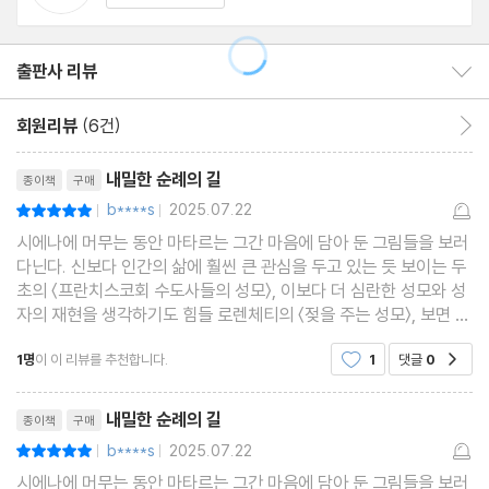
옮긴이 주
도판 목록
출판사 리뷰
출판사 리뷰 보이기/감추기
회원리뷰
(6건)
회원리뷰 이동
리뷰제목
내밀한 순례의 길
종이책
구매
b****s
2025.07.22
평점10점
|
|
시에나에 머무는 동안 마타르는 그간 마음에 담아 둔 그림들을 보러
다닌다. 신보다 인간의 삶에 훨씬 큰 관심을 두고 있는 듯 보이는 두
초의 〈프란치스코회 수도사들의 성모〉, 이보다 더 심란한 성모와 성
자의 재현을 생각하기도 힘들 로렌체티의 〈젖을 주는 성모〉, 보면 볼
수록 가슴 깊이 고통이 자리하게 되는 사노 디 피에트로의 〈수태를
1명
이 이 리뷰를 추천합니다.
1
댓글
0
공감
알리는 천사〉 등, 모두 어딘가 조금씩
리뷰제목
내밀한 순례의 길
종이책
구매
b****s
2025.07.22
평점10점
|
|
시에나에 머무는 동안 마타르는 그간 마음에 담아 둔 그림들을 보러