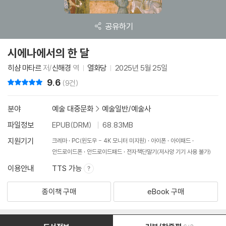
공유하기
시에나에서의 한 달
히샴 마타르
저/
신해경
역
열화당
2025년 5월 25일
9.6
리뷰 총점
(9건)
분야
예술 대중문화
>
예술일반/예술사
파일정보
EPUB(DRM)
68.83MB
지원기기
크레마
PC(윈도우 - 4K 모니터 미지원)
아이폰
아이패드
안드로이드폰
안드로이드패드
전자책단말기(저사양 기기 사용 불가)
이용안내
TTS 가능
종이책 구매
eBook 구매