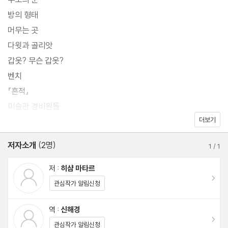
림을 본다. 이런 방식으로 보면서 많은 이득을 얻었다. 바라보다 보
방의 형태
면 그림은 전혀 예상하지 못한 방식으로 달라지곤 했다. 나는 그림이
머무는 곳
시간을 요구한다는 걸 알게 되었다.” 그렇게 그림은 점차 그에게 삶
다윗과 골리앗
의 물리적인 거처뿐만 아니라 정신적인 거처가 되었다.
갑옷? 무슨 갑옷?
벤치
『흔적』
미술관 경비원들
더보기
푸른 리본
앉기
저자소개
(2명)
1
/
1
신앙의 문제
불
저 :
히샴 마타르
이동
〈터키식 목욕탕〉
관심작가 알림신청
천사의 곤경
역 :
신해경
〈낙원〉
이동
관심작가 알림신청