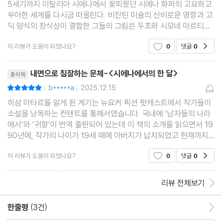
5세기까지 이탈리아 시에나에서 꽃피웠던 시에나 화파의 고요하고
우아한 세계를 다시금 떠올린다. 비잔틴 미술의 신비로운 영향과 고
딕 양식의 장식성이 결합한 그들의 그림은 두초와 시모네 마르티니,
피에트로와 암브로조 로렌체티 형제에 이르기까지, 시대를 초월한
이 리뷰가 도움이 되었나요?
0
댓글
0
공감
선의 미학을 우리에게 전한다. 이는 단순히 붓질
리뷰제목
내면으로 침잠하는 문체-<시에나에서의 한 달>
종이책
b*****a
2025.12.15
평점10점
|
|
히샴 마타르를 알게 된 계기는 뉴요커:픽션 팟캐스트에서 작가들이
소설을 낭독하는 컨텐트를 통해서였습니다. 국내에 ‘남자들의 나라
에서’와 ‘귀향’이 번역 출판되어 있는데 이 책의 소개를 읽으면서 19
90년에, 작가의 나이가 19세 때에 아버지가 납치되었고 현재까지
도 행방을 알 수 없다는 작가의 배경에 대해 알게 되었습니다. 이 책
이 리뷰가 도움이 되었나요?
0
댓글
0
공감
에서도 언급되는 부분이지만요. 전에 소설을
리뷰 전체보기
한줄평
(3건)
한줄평 이동