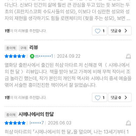
다닌다. 신보다 인간의 삶에 훨씬 큰 관심을 두고 있는 듯 보이는 두
초의 〈프란치스코회 수도사들의 성모〉, 이보다 더 심란한 성모와 성
자의 재현을 생각하기도 힘들 로렌체티의 〈젖을 주는 성모〉, 보면 볼
수록 가슴 깊이 고통이 자리하게 되는 사노 디 피에트로의 〈수태를
1명
이 이 리뷰를 추천합니다.
1
댓글
0
공감
알리는 천사〉 등, 모두 어딘가 조금씩
리뷰제목
리뷰
종이책
구매
YES마니아 : 로얄
m******1
2024.09.22
평점10점
|
|
열화당 출판사에서 출간된 히샴 마타르 저 신해경 역 ＜시에나에서
의 한 달＞ 리뷰입니다. 책을 받아 보고 가격에 비해 무척 작아서 조
금 놀라긴 했는데, 작가 본인의 개인적 역사와 시에나의 중세 예술을
엮어 서술한 흥미진진한 책이어서 잘 읽었습니다.
1명
이 이 리뷰를 추천합니다.
1
댓글
0
공감
리뷰제목
시에나에서의 한달
종이책
l*****7
2026.06.03
평점10점
|
|
히샴 마타르의 『시에나에서의 한 달』을 덮으며, 나는 13세기부터 1