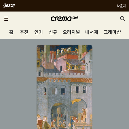
라운지
홈
추천
인기
신규
오리지널
내서재
크레마샵