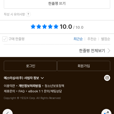
한줄평 쓰기
작성 시 유의사항
10.0
총 평점 10.0점
/ 10.0
구매 한줄평
최근순
추천순
별점순
한줄평 전체보기
로그인
회원가입
예스이십사(주) 사업자 정보
이용약관
개인정보처리방침
청소년보호정책
제휴문의
FAQ
eBook 1:1 문의/채팅상담
Copyright © YES24 Corp. All Rights Reserved.