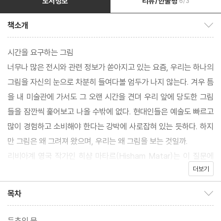
도서정보
리뷰/한줄평
6/3
책소개
책소개 보이기/감추기
시간을 요구하는 그림
너무나 많은 전시와 관련 정보가 쏟아지고 있는 요즘, 우리는 하나의
그림을 자신의 눈으로 차분히 들여다볼 엄두가 나지 않는다. 겨우 틈
을 내 미술관에 가서도 그 오랜 시간을 견뎌 우리 앞에 당도한 그림
들을 잠깐씩 훑어보고 나올 수밖에 없다. 현대인들은 예술도 빠르고
많이 경험하고 소비해야 한다는 강박에 사로잡혀 있는 듯하다. 하지
만 그림은 왜 그려져 왔으며, 우리는 왜 그림을 보는 것일까.
리비아계 영국 작가인 히샴 마타르(Hisham Matar)는 이 질문에
더보기
대한 답을 자신의 상처를 치유하는 과정 속에서 찾아간다. 그는 하나
의 그림을 오래 들여다보는데, 서너 달은 기본이고 일 년이 걸리는
목차
목차 보이기/감추기
경우도 적지 않다. “아버지의 행방은 단서조차 찾지 못한 채 사반세
기가 훌쩍 지난 지금도 나는 계속 이런 방식으로, 한 번에 하나씩 그
두초의 문