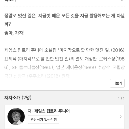
정말로 멋진 일은, 지금껏 배운 모든 것을 지금 활용해보는 게 아닐
까?
좋아, 가자!
제임스 팁트리 주니어 소설집 『마지막으로 할 만한 멋진 일』(2016)
표제작 〈마지막으로 할 만한 멋진 일〉의 별도 개정판. 로커스상(198
6), SF 클로니클상(1986), 일본 세이운상(1988) 수상작. 국립창
극단 신창극 〈우주소리〉(2018) 원작.
더보기
우주 정거장 900번 연방기지. 부모로부터 열여섯 살 생일선물로 1
저자소개
(2명)
1
/
1
인용 우주선을 선물 받고 뛸 듯이 기쁜 코아티는 몰래 한계비행 구역
밖으로 우주여행을 떠납니다. 우주 대기를 통과하던 중 우연히 외계
저 :
제임스 팁트리 주니어
이동
의 존재 실료빈을 만나게 되고 그 둘은 친구가 됩니다. 실료빈은 사
관심작가 알림신청
실 뇌에 기생하는 일종의 지적 외계 생명체지만, 코아티는 그 생명체