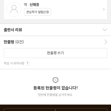
역 :
신해경
와 아름다운 우정을 키웁니다. 그러다 자신들이 탄 우주선이 생명체
이동
관심작가 알림신청
와 접촉하면 엄청난 재앙을 가져올 수 있다는 전염위험물임을 깨닫
게 되는데….
출판사 리뷰
출판사 리뷰 보이기/감추기
한줄평
(0건)
한줄평 이동
한줄평 쓰기
작성 시 유의사항
등록된 한줄평이 없습니다!
첫번째 한줄평을 남겨주세요.