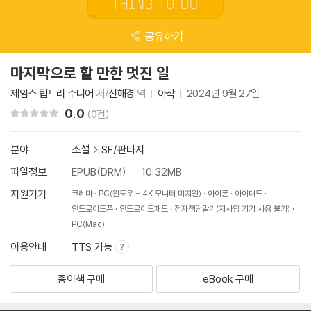
공유하기
마지막으로 할 만한 멋진 일
제임스 팁트리 주니어
저/
신해경
역
아작
2024년 9월 27일
0.0
리뷰 총점
(0건)
분야
소설
>
SF/판타지
파일정보
EPUB(DRM)
10.32MB
지원기기
크레마
PC(윈도우 - 4K 모니터 미지원)
아이폰
아이패드
안드로이드폰
안드로이드패드
전자책단말기(저사양 기기 사용 불가)
PC(Mac)
이용안내
TTS 가능
종이책 구매
eBook 구매