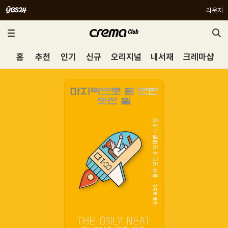
라운지
홈
추천
인기
신규
오리지널
내서재
크레마샵