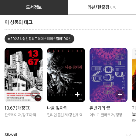
도서정보
리뷰/한줄평
0/0
이 상품의 태그
#2023타임선정최고의미스터리스릴러100선
13.67(개정판)
나를 찾아줘
유년기의 끝
기
들
찬호께이 저/강초아 역
길리언 플린 저/강선재 역
아서 C. 클라크 저/정영목
역
레
역
책소개
책소개 보이기/감추기