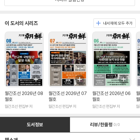
이 도서의 시리즈
내서재에 모두 추가
월간조선 2026년 08
월간조선 2026년 07
월간조선 2026년 06
월
월호
월호
월호
월
월간조선 편집부 저
월간조선 편집부 저
월간조선 편집부 저
월
도서정보
리뷰/한줄평
0/0
책소개 보이기/감추기