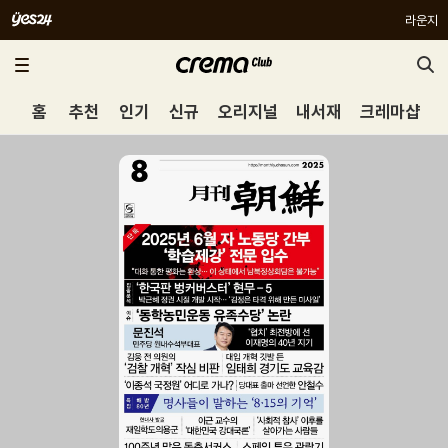
라운지
홈
추천
인기
신규
오리지널
내서재
크레마샵