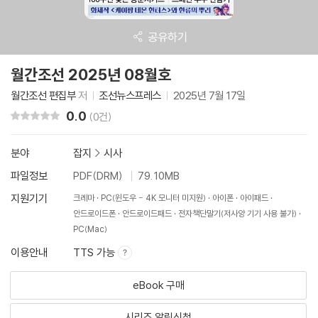
공유하기
월간조선 2025년 08월호
월간조선 편집부
저
조선뉴스프레스
2025년 7월 17일
0.0
리뷰 총점
(0건)
분야
잡지
>
시사
파일정보
PDF(DRM)
79.10MB
지원기기
크레마
PC(윈도우 - 4K 모니터 미지원)
아이폰
아이패드
안드로이드폰
안드로이드패드
전자책단말기(저사양 기기 사용 불가)
PC(Mac)
이용안내
TTS 가능
eBook 구매
시리즈 알림신청