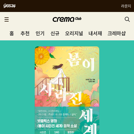
라운지
홈
추천
인기
신규
오리지널
내서재
크레마샵