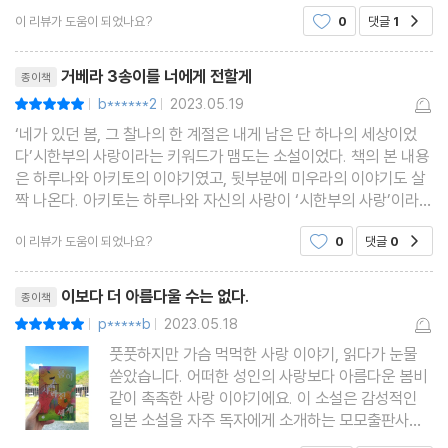
연애는 하루나와 하야사카가 한시한부의 사랑에 비하면 어지간히도
이 리뷰가 도움이 되었나요?
0
댓글
1
공감
불운한 연애였다좋아하지도 않는 남자와 적당히 사
리뷰제목
거베라 3송이를 너에게 전할게
종이책
b******2
2023.05.19
평점10점
|
|
‘네가 있던 봄, 그 찰나의 한 계절은 내게 남은 단 하나의 세상이었
다’시한부의 사랑이라는 키워드가 맴도는 소설이었다. 책의 본 내용
은 하루나와 아키토의 이야기였고, 뒷부분에 미우라의 이야기도 살
짝 나온다. 아키토는 하루나와 자신의 사랑이 ‘시한부의 사랑’이라고
얘기했지만, 결과적으론 미우라도 시한부의 사랑을 했다.???p.104
이 리뷰가 도움이 되었나요?
0
댓글
0
공감
나의 사랑은 하루나가 죽거나 아니면 내가 죽
리뷰제목
이보다 더 아름다울 수는 없다.
종이책
p*****b
2023.05.18
평점10점
|
|
풋풋하지만 가슴 먹먹한 사랑 이야기, 읽다가 눈물
쏟았습니다. 어떠한 성인의 사랑보다 아름다운 봄비
같이 촉촉한 사랑 이야기에요. 이 소설은 감성적인
일본 소설을 자주 독자에게 소개하는 모모출판사에
서 나온 작가 모리타 아오의 첫 작품이랍니다. 이 이