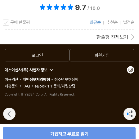
9.7
총 평점 9.7점
/ 10.0
구매 한줄평
최근순
추천순
별점순
한줄평 전체보기
로그인
회원가입
예스이십사(주) 사업자 정보
이용약관
개인정보처리방침
청소년보호정책
제휴문의
FAQ
eBook 1:1 문의/채팅상담
Copyright © YES24 Corp. All Rights Reserved.
가입하고 무료로 읽기