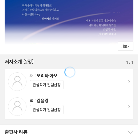
함께할 수 있는 시간이 반년뿐인 ‘시한부의 사랑’, 그럼에도 이들의
사랑은 시작될 수 있을까?
더보기
저자소개
(2명)
1
/
1
저 :
모리타 아오
이동
관심작가 알림신청
역 :
김윤경
이동
관심작가 알림신청
출판사 리뷰
출판사 리뷰 보이기/감추기