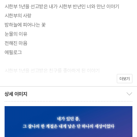
만 결국 눈물을 쏟게 만드는 애틋한 스토리로 입소문이 나며 SNS에
시한부 1년을 선고받은 내가 시한부 반년인 너와 만난 이야기
서 큰 화제를 모았다. 그로 인해 데뷔작으로 10만 부 돌파라는 기록
시한부의 사랑
을 세웠고, 북카페 체인 ‘우사기야’의 서점 직원들이 가장 재밌다고
밤하늘에 피어나는 꽃
여기는 책을 추천하여 결정되는 ‘우사기야 대상’에 선정되었으며, 이
눈물의 이유
책을 포함한 시한부 선고를 받은 ‘나’의 이야기를 다룬 일명 ‘요메보
전해진 마음
쿠’ 시리즈는 26만 부 이상의 판매를 기록하고 있다. 죽음의 문턱이
에필로그
라는 아슬아슬한 곳에 서 있으면서도 주어진 시간 안에서 하루하루
살아가는 의미를 새기고 희망을 찾아가는 청춘들의 아름답고 찬란
시한부 1년을 선고받은 친구를 좋아하게 된 이야기
한 이야기다.
더보기
작가의 말
상세 이미지
상세 이미지 보이기/감추기
‘오늘이야말로 죽자. 아니, 역시 내일이 좋겠다’ 시한부를 선고받은
날부터 아키토는 절망에 휩싸였다. “아키토, 나한테 빠져 있어?” 같
은 처지지만 나와 달리 해사하고 따스한 하루나를 만나기 전까지는.