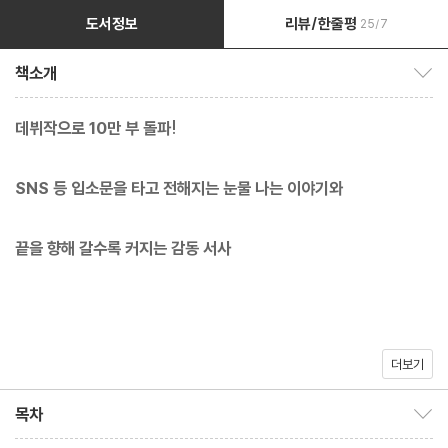
도서정보
리뷰/한줄평
25/7
책소개
책소개 보이기/감추기
데뷔작으로 10만 부 돌파!
SNS 등 입소문을 타고 전해지는 눈물 나는 이야기와
끝을 향해 갈수록 커지는 감동 서사
더보기
시한부 1년을 선고받은 소년 아키토와 시한부 반년을 선고받은 소녀
하루나의 따스하지만 애달픈 사랑 이야기. 시한부를 선고받은 소년
목차
목차 보이기/감추기
과 소녀의 사랑이라는 독특한 콘셉트와 정해진 마지막을 향해 가지