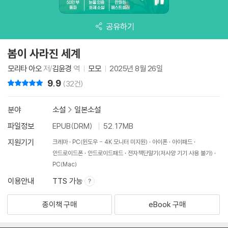
공유하기
봄이 사라진 세계
모리타 아오
저/
김윤경
역
모모
2025년 8월 26일
9.9
리뷰 총점
(32건)
분야
소설
>
일본소설
파일정보
EPUB(DRM)
52.17MB
지원기기
크레마
PC(윈도우 - 4K 모니터 미지원)
아이폰
아이패드
안드로이드폰
안드로이드패드
전자책단말기(저사양 기기 사용 불가)
PC(Mac)
이용안내
TTS 가능
종이책 구매
eBook 구매