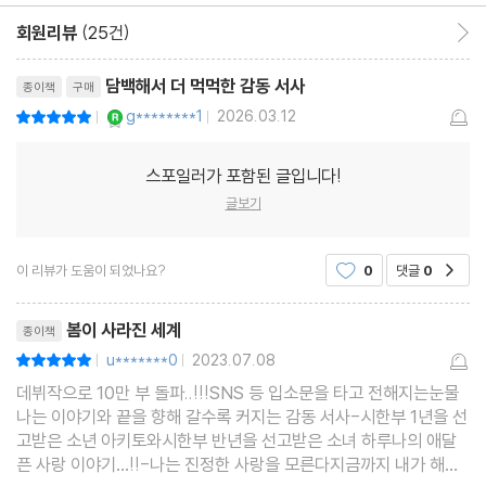
회원리뷰
(25건)
회원리뷰 이동
담백해서 더 먹먹한 감동 서사
종이책
구매
YES마니아 : 로얄
g********1
2026.03.12
평점10점
|
|
스포일러가 포함된 글입니다!
글보기
이 리뷰가 도움이 되었나요?
0
댓글
0
공감
리뷰제목
봄이 사라진 세계
종이책
u*******0
2023.07.08
평점10점
|
|
데뷔작으로 10만 부 돌파..!!!SNS 등 입소문을 타고 전해지는눈물
나는 이야기와 끝을 향해 갈수록 커지는 감동 서사-시한부 1년을 선
고받은 소년 아키토와시한부 반년을 선고받은 소녀 하루나의 애달
픈 사랑 이야기…!!-나는 진정한 사랑을 모른다지금까지 내가 해온