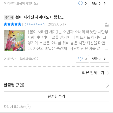
이 리뷰가 도움이 되었나요?
0
댓글
0
공감
야기는 크게 ‘시한부 1년을 선고받은 내가 시한부 반
년인 너와 만난 이야기’, 그리고 ‘시한부 1년을 선고
리뷰제목
받은 친구를 좋아하
봄이 사라진 세계여도 따뜻한...
종이책
c*********n
2023.05.17
평점10점
|
|
《봄이 사라진 세계》는 소년과 소녀의 애틋한 시한부
사랑 이야기다. 끝을 알기에 더 아프기도 하지만 그
렇기에 소년은 소녀를 위해 남은 시간 최선을 다한
다. 자신의 비밀은 숨긴채...사랑이란 단어를 말로 하
진 않지만 다른 형태로 표현하는 소년과 소녀. 말하
이 리뷰가 도움이 되었나요?
0
댓글
0
공감
지 않음으로써 더 진한 여운을 남긴다. 그래서 표지
를 가득 채운, 여러 의미를 내포한 가베라는 꽤 중요
한 소품으로 등장해
리뷰 전체보기
한줄평
(7건)
한줄평 이동
한줄평 쓰기
작성 시 유의사항