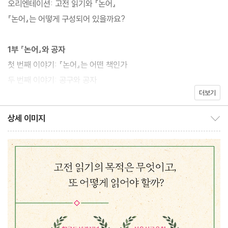
오리엔테이션: 고전 읽기와 『논어』
저자는 특히 『논어』에 담긴 “지혜”에 주목해, 『논어』를 통해 ‘좋은
『논어』는 어떻게 구성되어 있을까요?
사람[君子]이 되는 길’을 배울 수 있다고 말한다. 좋은 사람이 되려
면, 나를 성장시키면서 타인과 함께 살아가는 능력이 필요하다. 개인
1부 『논어』와 공자
은 사람다움[仁], 배움[學]과 즐거움[說], 곧음[直], 허물과 살핌
첫 번째 이야기: 『논어』는 어떤 책인가
[省], 과유불급(過猶不及)과 중용(中庸)의 미덕을 갖추어야 하
두 번째 이야기: 공구와 공자
고, 공동체를 이루고 살아가려면 배려[恕], 효(孝), 벗을 사귀는 법,
더보기
■ 질문 있어요: 공자는 실패했나요?
같이 사는 방법[政]을 익혀야 한다. 개정판에 추가한 이덕무, 정약
■『논어』와 이덕무: 평상심을 찾는 방법
상세 이미지
용, 김정희, 안중근의 삶과 얽힌 『논어』 이야기는 동아시아 지식인들
상세 이미지 보이기/감추기
에게 『논어』가 얼마나 중요한 삶의 지침서 구실을 했는지를 여실히
2부 공자 학교와 제자들
보여 준다.
세 번째 이야기: 공자 학교의 풍경
네 번째 이야기: 의리로 똘똘 뭉친 용기남, 자로
다섯 번째 이야기: 공자가 가장 사랑한 제자, 안회
여섯 번째 이야기: 공자 학교의 훈남, 자공
일곱 번째 이야기: 공자 학교의 문제아, 재여