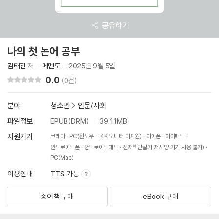
공유하기
나의 첫 논어 공부
김태진
저
메멘토
2025년 9월 5일
0.0
리뷰 총점
(0건)
분야
청소년
>
인문/사회
파일정보
EPUB(DRM)
39.11MB
지원기기
크레마
PC(윈도우 - 4K 모니터 미지원)
아이폰
아이패드
안드로이드폰
안드로이드패드
전자책단말기(저사양 기기 사용 불가)
PC(Mac)
이용안내
TTS 가능
종이책 구매
eBook 구매