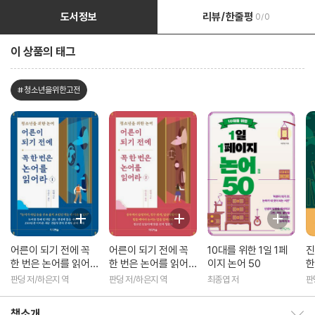
도서정보
리뷰/한줄평
0/0
이 상품의 태그
#청소년을위한고전
어른이 되기 전에 꼭
어른이 되기 전에 꼭
10대를 위한 1일 1페
진
한 번은 논어를 읽어
한 번은 논어를 읽어
이지 논어 50
한
라 1
라 2
판덩 저/하은지 역
판덩 저/하은지 역
최종엽 저
판
책소개
책소개 보이기/감추기