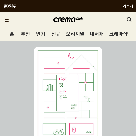
라운지
홈
추천
인기
신규
오리지널
내서재
크레마샵