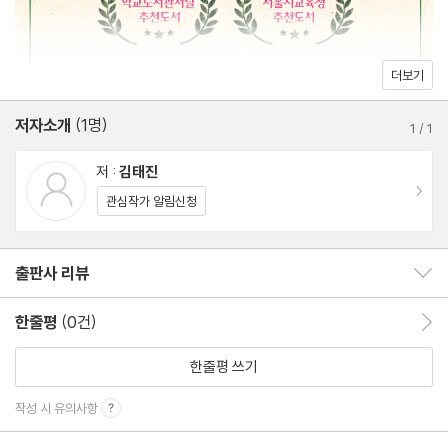
■ 질문 있어요: 사람을 넘어서는 공부가 있나요?
■『논어』와 정약용: 유배지의 『논어』 공부, 『논어고금주』
더보기
3부 공자의 가치 1: 홀로
저자소개
(1명)
여덟 번째 이야기: 공자의 생각 읽기
1
/
1
아홉 번째 이야기: 배움과 즐거움의 심연
저 :
김태진
열 번째 이야기: 군자와 소인
이동
관심작가 알림신청
열한 번째 이야기: 마음 한가운데 나를 세우라
열두 번째 이야기: 곧음, 솔직함에 대하여
출판사 리뷰
출판사 리뷰 보이기/감추기
열세 번째 이야기: 허물과 살핌
열네 번째 이야기: 과유불급 또는 중용
한줄평
(0건)
한줄평 이동
열다섯 번째 이야기: 지금, 여기
한줄평 쓰기
■ 질문 있어요: 훌륭한 인격을 갖추려면 어떻게 해야 할까요?
■『논어』와 김정희: 우정의 증표로 그려 준 그림, 〈세한도〉
작성 시 유의사항