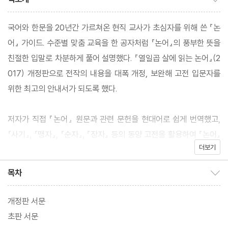
국어와 한문을 20년간 가르쳐온 현직 교사가 초심자를 위해 쓴 『논
어』 가이드. 수준별 맞춤 교육을 한 공자처럼 『논어』의 풍부한 뜻을
친절한 입말로 차분하게 풀어 설명했다. 『열일곱 살에 읽는 논어』(2
017) 개정판으로 전작의 내용을 대폭 개정, 보완해 고전 입문자를
위한 최고의 안내서가 되도록 했다.
저자가 직접 『논어』 원문과 관련 문헌을 현대어로 쉽게 번역했고,
『사기』, 『맹자』, 『순자』, 『장자』 등의 동양 고전을 활용하여 『논어』
더보기
에 대한 풍부한 해석을 제공하고 이를 통해 고전에 대한 이해력과 접
근성을 높이려고 했다. 『논어』의 내용과 구성을 상세히 설명한 「오
목차
목차 보이기/감추기
리엔테이션」과 「『논어』는 어떻게 구성되어 있을까요?」, 『논어』를
읽으면서 생길 법한 질문과 그에 대한 답변을 제시한 「질문 있어요」
개정판 서문
는 고전 해석의 어려움을 입문자의 눈높이에서 해소해줄 것이다.
초판 서문