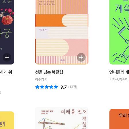
하게 위
선을 넘는 북클럽
언니들의 계
이수영 저
박희선,박숙희,
9.7
(
13
건)
)