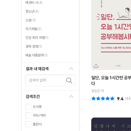
에세이 시
(4)
청소년
(4)
소설
(3)
자기계발
(2)
건강 취미 여행
(1)
경제 경영
(1)
예술 대중문화
(1)
결과 내 재검색
일단, 오늘 1시간만 공
검색어 입력
다
양승진 저
검색조건
9.4
(
44
도서명
저자/역자
출판사