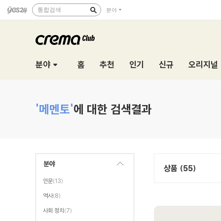
통합검색
분야
분야
홈
추천
인기
신규
오리지널
'메멘토'
에 대한 검색결과
분야
상품 (55)
인문
(13)
역사
(8)
사회 정치
(7)