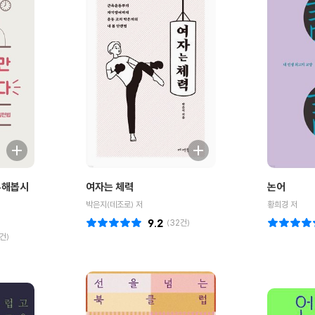
부해봅시
여자는 체력
논어
박은지(데조로) 저
황희경 저
9.2
(
32
건)
건)