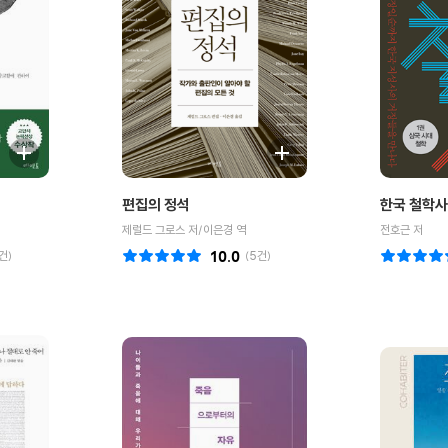
편집의 정석
한국 철학사 
제럴드 그로스 저/이은경 역
전호근 저
건)
10.0
(
5
건)