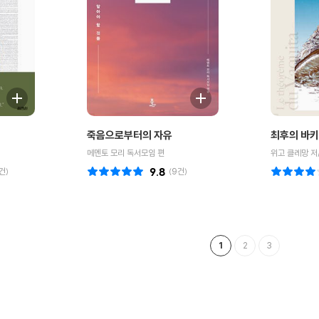
죽음으로부터의 자유
최후의 바
메멘토 모리 독서모임 편
건)
9.8
(
9
건)
1
2
3