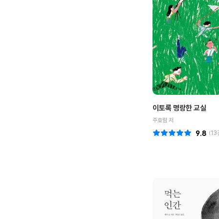
이토록 명랑한 교실
주효림 저
9.8
(
13