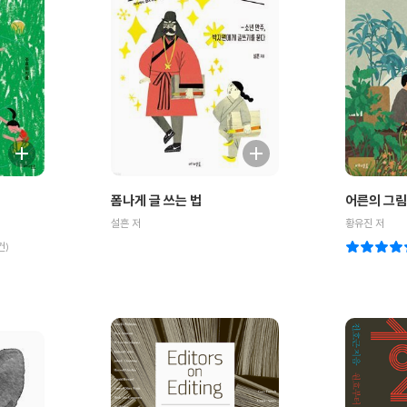
폼나게 글 쓰는 법
어른의 그
설흔 저
황유진 저
건)