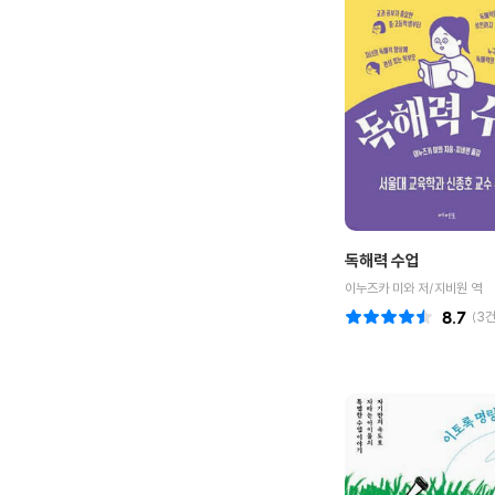
독해력 수업
이누즈카 미와 저/지비원 역
8.7
(
3
건