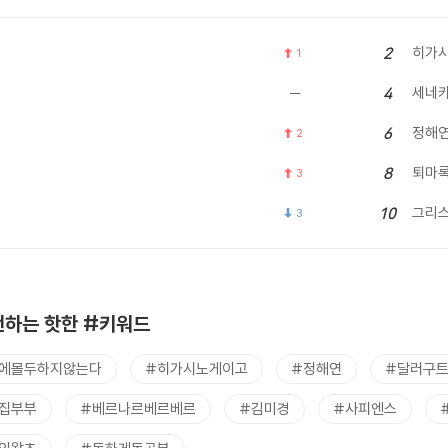
히가시
2
1
세네
4
정해
6
2
퇴마
8
3
그리
10
3
하는 핫한 #키워드
에몰두하지않는다
#히가시노게이고
#정해연
#달러구
집부부
#베르나르베르베르
#김미경
#사피엔스