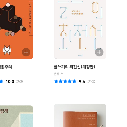
인종주의
글쓰기의 최전선(개정판)
은유 저
10.0
(
3
건)
9.4
(
31
건)