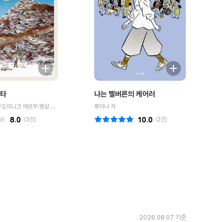
키타
나는 멜버른의 케어러
위고 클레망 저/도미니크 메르무,뱅상 라발레크 그림/이세진 역
루아나 저
8.0
(
3
건)
10.0
(
2
건)
2026.08.07 기준