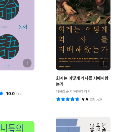
회계는 어떻게 역사를 지배해왔
는가
제이컵 솔 저/정해영 역 저
10.0
(
2
건)
9.9
(
285
건)