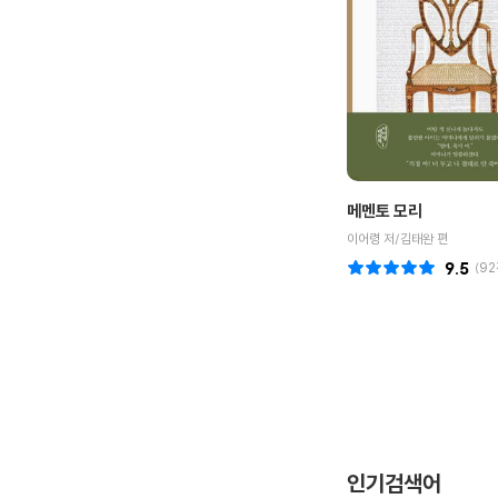
메멘토 모리
이어령 저/김태완 편
9.5
(
92
인기검색어