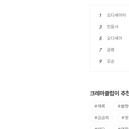
오디세이아
1
민음사
3
오디세이
5
급류
7
모순
9
크레마클럽이 추천
#채록
#불행
#김금희
#윗