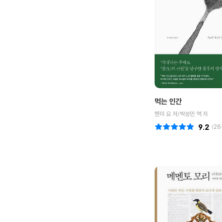
먹는 인간
헨미 요 저/박성민 역 저
9.2
(
26