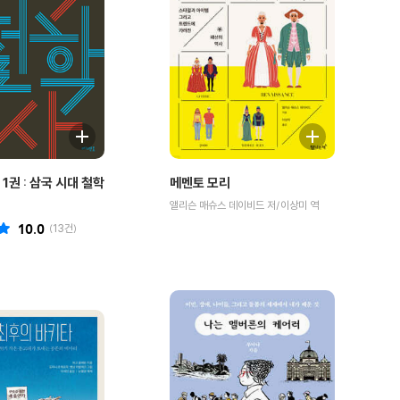
1권 : 삼국 시대 철학
메멘토 모리
앨리슨 매슈스 데이비드 저/이상미 역
10.0
(
13
건)