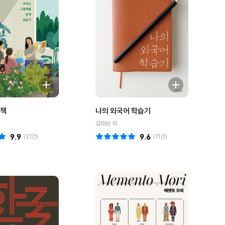
림책
나의 외국어 학습기
김태완 저
9.9
(
21
건)
9.6
(
11
건)