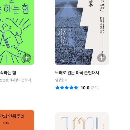
속하는 힘
노래로 읽는 미국 근현대사
전은정,최지영,이현화 저
임상훈 저
10.0
(
7
건)