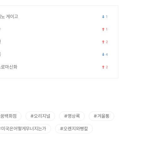
노 게이고
1
카
1
연
2
록
4
스로마신화
2
트꿈백화점
#오리지널
#명상록
#겨울통
#미국은어떻게무너지는가
#오렌지와빵칼