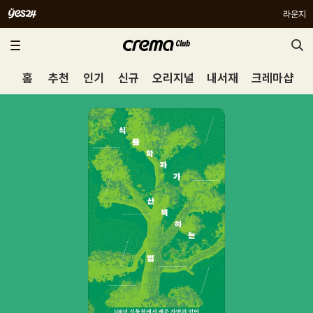
라운지
홈
추천
인기
신규
오리지널
내서재
크레마샵