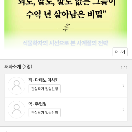
유채꽃이 피었다 | 유채 |
향과 술은 산문을 넘지 못한다 | 산마늘 |
성급한 물파초 | 물파초 |
봄을 기다리는 꽃잎의 자세 | 로제트 |
겹벚꽃, 홑벚꽃 | 벚꽃 |
산수레나무의 격세유전 | 신수레나무 |
더보기
질소고정 식물의 성쇠 | 물오리나무 |
저자소개
(2명)
절도 있는 기생 | 쇼키란 |
1
/
1
뿌리 없이 공중에 산다 | 에어 플랜트 1 |
저 :
다테노 마사키
에어 플랜트, 그 후 | 에어 플랜트 2 |
이동
관심작가 알림신청
3부 여름
역 :
주현정
이동
벼락이 할퀸 흔적 | 삼나무 |
관심작가 알림신청
짜증쟁이, 그 이름의 비밀 | 물봉선 |
빨간색 열매의 달콤한 유혹 | 점박이천남성 |