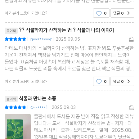
관찰하고 사유한 60가지식물 이야기를 엮은 산문집입니다단순한
산책 안내서를 넘어서 자연과 인간이 소통하는 방법에대한 깊이 있
4년째의 너도밤나무 | 너도밤나무 3 |
이 리뷰가 도움이 되었나요?
0
댓글
0
공감
는 고민을 담고 있습니다우리가 흔히 무심코 지
아시아인, 다시 너도밤나무를 만나다 | 너도밤나무 4 |
리뷰제목
상처를 치료하다 | 일본잎갈나무 |
?? 식물학자가 산책하는 법 ? 식물과 나의 이야기
종이책
날개가 하나인 헬리콥터 | 단풍나무 |
n********r
2025.09.05
평점10점
|
|
악당이라는 누명 | 양미역취 |
다테노 마사키의 '식물학자가 산책하는 법'. 표지만 봐도 푸릇푸릇한
‘시드는 여름’의 의미 | 투구꽃 |
기운이 전해져서 책장을 넘기기도 전에 마음이 편안해지는 느낌이
들었다. 요즘처럼 머릿속이 복잡하고 세상은 늘 속도를 재촉할 때,
나는 식물의 느긋한 리듬 속에서 위로를 찾곤 한다.책은 식물의 광합
5부 계절 밖의 이야기
성에서부터 뿌리, 잎, 줄기, 꽃에 이르기까지 과학적인 설명을 담고
목재로 알 수 있는 식생
이 리뷰가 도움이 되었나요?
0
댓글
0
공감
있지만 결코 딱딱하지 않다. 특히 태양광
사바나와 목장
리뷰제목
식물과 만나는 소풍
종이책
수렵채집인과 야생 동식물
c******1
2025.09.03
평점10점
|
|
풀의 고향
출판사에서 도서를 제공 받아 직접 읽고 작성한 리뷰
동물의 수명, 식물의 수명
입니다.- 도서 : 식물학자가 산책하는 법- 저자 : 다
완벽을 향한 열망과 박물학
테노 마사키- 출판 : 브리드북스- 발매 : 2025.08.
13일본 대표 식물생태학자이자 도쿄대부속 닛코식
뇌가 없어도