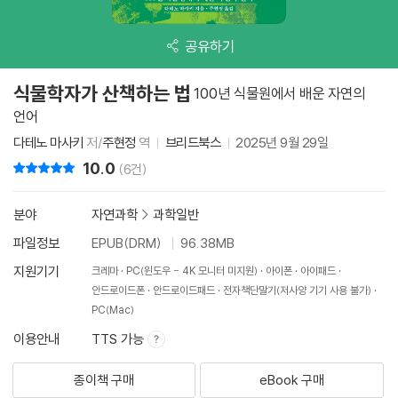
공유하기
식물학자가 산책하는 법
100년 식물원에서 배운 자연의
언어
다테노 마사키
저/
주현정
역
브리드북스
2025년 9월 29일
10.0
리뷰 총점
(6건)
분야
자연과학
>
과학일반
파일정보
EPUB(DRM)
96.38MB
지원기기
크레마
PC(윈도우 - 4K 모니터 미지원)
아이폰
아이패드
안드로이드폰
안드로이드패드
전자책단말기(저사양 기기 사용 불가)
PC(Mac)
이용안내
TTS 가능
종이책 구매
eBook 구매