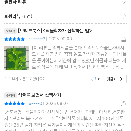
출판사 리뷰
출판사 리뷰 보이기/감추기
이름도 모르는 먼 섬으로부터 | 맹그로브 |
타잔의 덩굴 | 덩굴 식물 |
회원리뷰
(6건)
회원리뷰 이동
부유하는 식물 | 개구리밥 |
리뷰제목
[브리드북스]<식물학자가 산책하는 법>
종이책
야리가타케를 다시 찾다 | 색단초 |
s******2
2025.09.08
평점10점
|
|
우바유리와 꽁치의 생존 전략 | 우바유리 |
[이 리뷰는 리뷰의숲을 통해 브리드북스출판사에서
인도 아대륙이라는 배를 타고 | 도쿠쓰기 |
도서를 제공 받아 직접 읽고 작성한 리뷰입니다]식물
고신초의 보전 | 고신초 |
을 좋아하는데 기존에 알고 있었던 식물과 더불어 새
로운 식물에 대해 알고 싶어서 [브리드북스]＜식물
학자가 산책하는 법＞ 서평단 신청했는데 좋은 기회
4부 가을
이 리뷰가 도움이 되었나요?
0
댓글
0
공감
로 서평하게 되었어요.[브리드북스]＜식물학자가 산
감 전쟁 | 감나무 |
책하는 법＞은 식물학자가 닛코식물원에 재직하면
리뷰제목
서 경험한 일을 에세이 형
피의 너털웃음 | 피 |
식물을 보면서 산책하기
종이책
나무뿌리와 걸리버의 머리카락 | 물참나무 |
p****0
2025.09.07
평점10점
|
|
나뭇가지의 독립자존 | 단풍나무 |
📍도서명 : 식물학자가 산책하는 법📍저자 : 다테노 마사키📍출판
사 : 브리드 북스📍장르 : 식물일반식물 생태학자로서 100년 식물
너도밤나무 열매의 미래 | 너도밤나무 1 |
원을 25년 넘게 지켜온 작가님이사계절의 시간을 따라 자신이 직접
구부러진 뿌리 | 너도밤나무 2 |