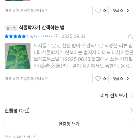
물원 원장인 저자가 사계절 내내 직접 관찰하고 사유
식물의 눈
이 리뷰가 도움이 되었나요?
0
댓글
0
공감
한 식물 이야기 60편을 엮은 책.표지부터 상그러움
침식은 막을 수 없다
이 가득한 힐링이다. 맞벌이라는 일과 가정삼남매
리뷰제목
육아라는 가정을 일구어나
젊은 산
식물학자가 산책하는 법
종이책
가지를 만드는 방법은
w**********7
2025.09.02
평점10점
|
|
충영과 IPS 세포
도서를 무료로 협찬 받아 주관적으로 작성한 리뷰 입
니다식물학자가 산책하는 법저자 다테노 마사키출판
눈 아래 적, 머리 위 위협
브리드북스발매 2025.08.13.불교에서 쓰는 성자필
반달가슴곰의 잡다한 재주
쇠(盛者必衰)라는 말이 삼림에서도 통한다. 융성하
사치스러운 고민
는 것은 결국 쇠퇴한다는 의미다. 주인공이 된 상록
이 리뷰가 도움이 되었나요?
0
댓글
0
공감
수도 언젠가는 시든다. 상록수가 쓰러진 삼림 지면은
오그라드는 세포
1년 내내 밝아지고 이번에는 낙엽수가 그 자리에서
태양광 발전과 식물의 잎
왕성하게 성장한다. 이런
리뷰 전체보기
불모의 바다, 풍요의 바다, 죽음의 바다
일왕의 밤나무
한줄평
(0건)
한줄평 이동
한줄평 쓰기
에필로그가 없는 이야기
작성 시 유의사항