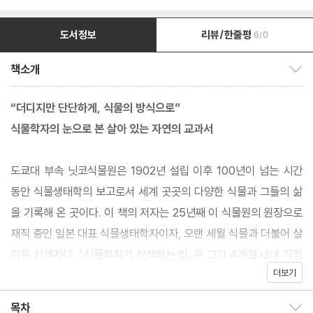
도서정보
리뷰/한줄평
6/0
책소개
책소개 보이기/감추기
“더디지만 단단하게, 식물의 방식으로”
식물학자의 눈으로 본 살아 있는 자연의 교과서
도쿄대 부속 닛코식물원은 1902년 설립 이후 100년이 넘는 시간
동안 식물생태학의 보고로서 세계 곳곳의 다양한 식물과 그들의 삶
을 기록해 온 곳이다. 이 책의 저자는 25년째 이 식물원의 원장으로
재직 중인 일본 대표 식물생태학자이자, 오랜 세월 식물과 더불어 살
아온 산책자다. 『식물학자가 산책하는 법』은 그가 4계절 내내 직접
더보기
관찰하고 사유한 식물 이야기 60편을 엮은 책이다. 겨우살이 열매
를 먹는 새와의 공생, 숙주를 죽이며 살아가는 덩굴의 전략, 100미
목차
목차 보이기/감추기