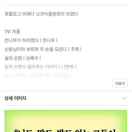
터 위로 물을 끌어올리는 레드우드의 신비한 구조, 성장을 멈추는 대
신 속을 비워 유연함으로 버티는 대나무의 철학 … 각각의 식물은 고
프롤로그 어쩌다 닛코식물원장이 되었다
유한 방식으로 자연의 질문에 응답해 왔다.
1부 겨울
저자는 이 책을 통해 식물의 삶이 얼마나 멋진지를 알려주고자 한다.
전나무가 쓰러졌다 | 전나무 |
그리고 더디지만 단단하게, 식물이 살아가는 방식을 전하며 이렇게
신령님이라 부르며 두 손을 모은다 | 주목 |
말한다. “식물을 알아간다는 것은, 결국 나를 알아가는 일이다.”
숲의 순환 | 상록수 |
잎의 수명이 들려주는 이야기 | 나한백 |
물은 어쩌지, 잭과 콩나무 | 레드우드 |
더보기
단풍이 들지 않는 낙엽수 | 사방오리 |
유연한 나무, 단단한 대나무 | 대나무 |
상세 이미지
상세 이미지 보이기/감추기
가지 위에 피어난 생명 | 겨우살이 |
옆으로 자라는 서릿발 | 시모바시라 |
2부 봄