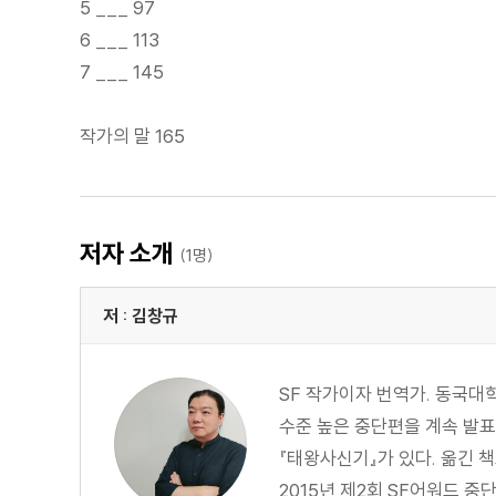
5 ___ 97
6 ___ 113
7 ___ 145
작가의 말 165
저자 소개
(1명)
저 : 김창규
SF 작가이자 번역가. 동국대
수준 높은 중단편을 계속 발표
『태왕사신기』가 있다. 옮긴 책으
2015년 제2회 SF어워드 중단