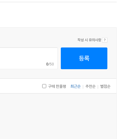
 상대적인 무게 조절에 성패가 달려 있는데, 〈푸른 절벽〉
이라며 부채의식을 심어주셨던 분들 덕분입니다. 빚을 갚았다
하나는 〈푸른 절벽〉과 세계관을 공유합니다. 차근차근 글로
작성 시 유의사항
등록
0
/50
구매 한줄평
최근순
추천순
별점순
|
|