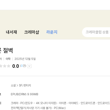
내서재
크레마샵
라운지
크레마클럽 상품
 절벽
저
아작
2025년 12월 5일
0.0
(
0
건)
소설
>
SF/판타지
보
EPUB(DRM)
9.99MB
기
크레마
PC(윈도우 - 4K 모니터 미지원)
아이폰
아이패드
안드로이드폰
안드로이드
전자책단말기(저사양 기기 사용 불가)
PC(Mac)