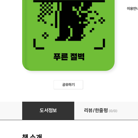
이용안
공유하기
푸른 절벽
도서정보
리뷰/한줄평
(0/
0
)
책 소개