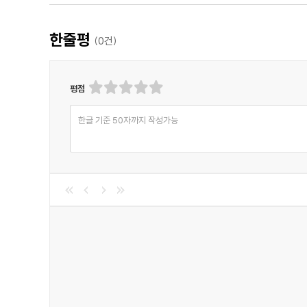
이번 글은 제 단편 〈복원〉에 이어서 이른바 ‘특수설정 
한줄평
(
0
건)
은 전자를 조금 희생해서라도 후자에 힘을 주자고 처음부터
생각하니 마음이 편합니다. 특수설정 추리물의 옷을 입은 
평점
옮겨보겠습니다. - 김창규
한글 기준 50자까지 작성가능