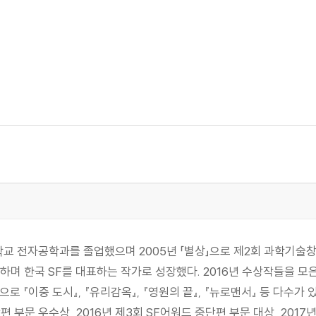
학교 전자공학과를 졸업했으며 2005년 「별상」으로 제2회 과학기술
하며 한국 SF를 대표하는 작가로 성장했다. 2016년 수상작들을 모
로 『이중 도시』, 『유리감옥』, 『영원의 끝』, 『뉴로맨서』 등 다수가 있
편 부문 우수상, 2016년 제3회 SF어워드 중단편 부문 대상, 2017년