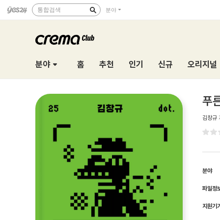
통합검색
분야
분야
홈
추천
인기
신규
오리지널
푸른
김창규
분야
파일정
지원기