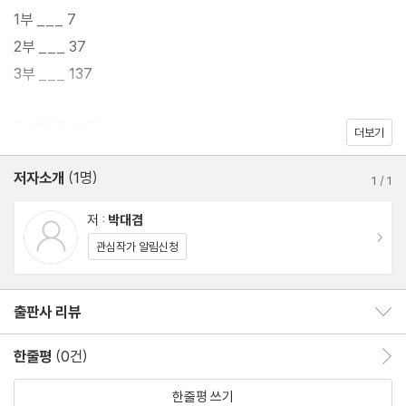
이제 누군가 나를 쫓고 있다는 생각만이 머릿속을 가득 채운다. 하늘
1부 ___ 7
은 내려앉고 있고, 온통 푹푹 발이 빠지는 사막길에, 숨은 점점 메말
2부 ___ 37
라 간다. 한계다. 얼른 이곳을 벗어나야 해. 누가 길이라도 좀 알려주
3부 ___ 137
면 좋을 텐데. 어디로 가야 할지 전혀 모르겠어!
작가의 말 147
더보기
눈앞에 펼쳐지는 대로 흘러가는 환장의 원더랜드, 도대체 어디까지
이어지는 거야!
저자소개
(1명)
1
/
1
저 :
박대겸
이동
관심작가 알림신청
출판사 리뷰
출판사 리뷰 보이기/감추기
한줄평
(0건)
한줄평 이동
한줄평 쓰기