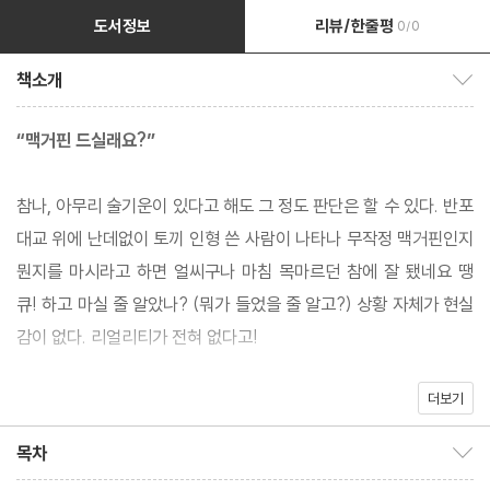
도서정보
리뷰/한줄평
0/0
책소개
책소개 보이기/감추기
“맥거핀 드실래요?”
참나, 아무리 술기운이 있다고 해도 그 정도 판단은 할 수 있다. 반포
대교 위에 난데없이 토끼 인형 쓴 사람이 나타나 무작정 맥거핀인지
뭔지를 마시라고 하면 얼씨구나 마침 목마르던 참에 잘 됐네요 땡
큐! 하고 마실 줄 알았나? (뭐가 들었을 줄 알고?) 상황 자체가 현실
감이 없다. 리얼리티가 전혀 없다고!
더보기
하지만 토끼의 말발에 홀랑 넘어가 맥거핀을 마셔 버렸다. 벌컥벌컥,
음. 맛은 괜찮네?
목차
목차 보이기/감추기