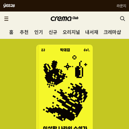
라운지
홈
추천
인기
신규
오리지널
내서재
크레마샵