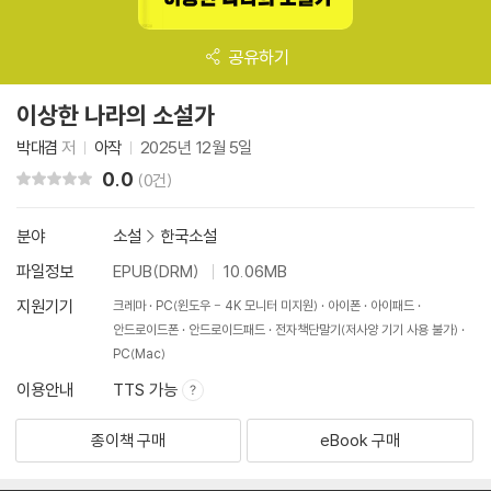
공유하기
이상한 나라의 소설가
박대겸
저
아작
2025년 12월 5일
0.0
리뷰 총점
(0건)
분야
소설
>
한국소설
파일정보
EPUB(DRM)
10.06MB
지원기기
크레마
PC(윈도우 - 4K 모니터 미지원)
아이폰
아이패드
안드로이드폰
안드로이드패드
전자책단말기(저사양 기기 사용 불가)
PC(Mac)
이용안내
TTS 가능
종이책 구매
eBook 구매