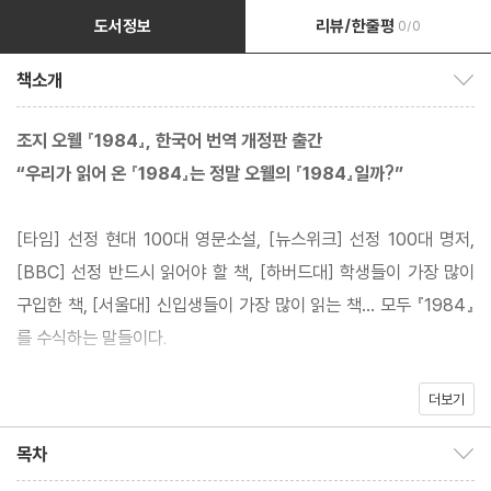
도서정보
리뷰/한줄평
0/0
책소개
책소개 보이기/감추기
조지 오웰 『1984』, 한국어 번역 개정판 출간
“우리가 읽어 온 『1984』는 정말 오웰의 『1984』일까?”
[타임] 선정 현대 100대 영문소설, [뉴스위크] 선정 100대 명저,
[BBC] 선정 반드시 읽어야 할 책, [하버드대] 학생들이 가장 많이
구입한 책, [서울대] 신입생들이 가장 많이 읽는 책… 모두 『1984』
를 수식하는 말들이다.
더보기
조지 오웰의 고전 『1984』가 새로운 번역 개정판으로 독자를 만난
다. 이번 새움출판사의 움라우트 시리즈에 속하게 되는 이번 개정판
목차
목차 보이기/감추기
은 기존에 널리 알려진 “전제주의 디스토피아 소설, 파괴적이고 절