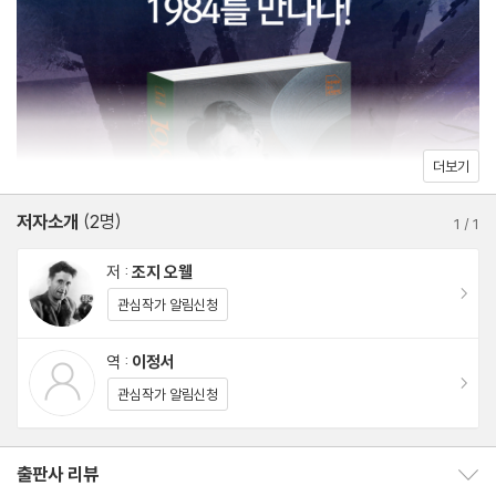
명은 보유(補遺, APPENDIX)를 보라.”
아마 누군가는 이 ‘보유’를 관심 갖고 볼 테고, 누군가는 대수롭지 않
게 넘길 수도 있을 테다. 그러나 ‘신어의 원리’라는 제목이 붙은 이
‘보유’를 얼마나 잘 이해하느냐에 따라 사실은 작품을 제대로 읽느
더보기
냐, 그렇지 못하느냐가 판가름 난다고 해도 과언이 아니다.
저자소개
(2명)
1
/
1
역자 이정서는 ‘친절한 번역’이라는 말 아래 일어나는 기존 번역들의
저 :
조지 오웰
자의적이고 임의적인 의역에 대한 문제의식을 주창해 왔다. 그의 새
이동
관심작가 알림신청
로운 번역서인 이번 『1984』 역시 작가의 문체를 고스란히 담아낸
‘직역’을 통해 본래 『1984』의 실체를 여실히 보여주고 있다. 섬세한
역 :
이정서
번역 위에서 마침내 『1984』는 ‘빅 브라더의 세계 지배를 암울한 결
이동
관심작가 알림신청
말로 그린 작품’을 넘어, ‘빅 브라더의 세계를 이겨 낸 이후의 이야
기’임이 드러나게 된 셈이다.
출판사 리뷰
출판사 리뷰 보이기/감추기