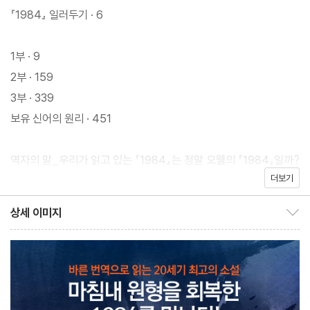
망적인 결말”이라는 통념을 넘어, 작품의 진정한 메시지를 되살리는
『1984』 일러두기 · 6
데 초점을 맞췄다.
1부 · 9
조지 오웰의 마지막 작품인 『1984』는 전세계 65개 언어로 번역되
2부 · 159
어 수천만 부가 팔렸고, 국내에도 여러 판본이 출간되어 있다. 그럼
3부 · 339
에도 실제 이 작품을 처음부터 끝까지 제대로 읽은 독자들은 얼마나
보유 신어의 원리 · 451
될까? 『1984』는 소설의 배경이 되는 1984년보다 35년 전인 194
9년 출간되었다. 소련 공산주의를 빗댄, ‘전쟁은 평화다, 자유는 예
역자의 말_우리가 읽고 있는 『1984』는 정말 오웰의 『1984』일까?
속이다, 무지는 힘이다’를 3대 강령으로 내세운 당이 지배하는 세계
더보기
· 473
를 그렸다. ‘빅 브라더’라는 가공인물에 의해 모든 사람들이 감시당
조지 오웰 연보 · 484
상세 이미지
하고 통제된다는 게 주 내용이다. 그런데 우리는 소설의 도입부에 작
상세 이미지 보이기/감추기
가가 달아 놓은 주(注)를 유념해 볼 필요가 있다. 작가가 본문에 단
유일한 각주로 ‘신어(Newspeak)’에 대해 설명하고 있다.
“신어는 오세아니아의 공식 언어였다. 그 구조와 어원학에 관한 설