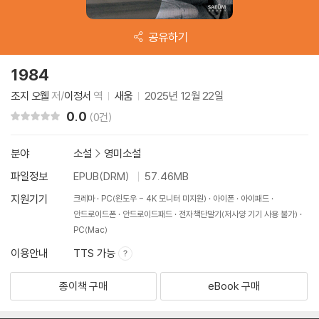
공유하기
1984
조지 오웰
저/
이정서
역
새움
2025년 12월 22일
0.0
리뷰 총점
(0건)
분야
소설
>
영미소설
파일정보
EPUB(DRM)
57.46MB
지원기기
크레마
PC(윈도우 - 4K 모니터 미지원)
아이폰
아이패드
안드로이드폰
안드로이드패드
전자책단말기(저사양 기기 사용 불가)
PC(Mac)
이용안내
TTS 가능
종이책 구매
eBook 구매