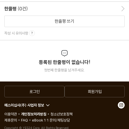
나아가 이 소설은 끝까지 서로를 배신하지 않으려 사력을 다했던 윈
한줄평
(0건)
한줄평 이동
스턴과 그의 연인 줄리아를 통해, 음울한 현실에서도 ‘최후의 인
한줄평 쓰기
간’이고자 했던 사람들, 살아남는 것이 목적이 아니라, ‘인간으로 남
는 것’이 목적이었던 연인의 애틋한 마음을 담은 소설로도 깊이 각인
작성 시 유의사항
된다.
등록된 한줄평이 없습니다!
첫번째 한줄평을 남겨주세요.
로그인
회원가입
예스이십사(주) 사업자 정보
이용약관
개인정보처리방침
청소년보호정책
제휴문의
FAQ
eBook 1:1 문의/채팅상담
Copyright © YES24 Corp. All Rights Reserved.