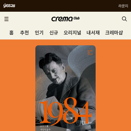
라운지
홈
추천
인기
신규
오리지널
내서재
크레마샵