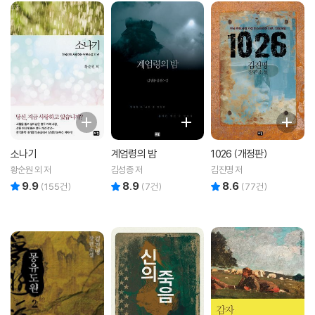
소나기
계엄령의 밤
1026 (개정판)
황순원 외 저
김성종 저
김진명 저
9.9
8.9
8.6
리뷰 총점
리뷰 총점
리뷰 총점
(
155
건)
(
7
건)
(
77
건)