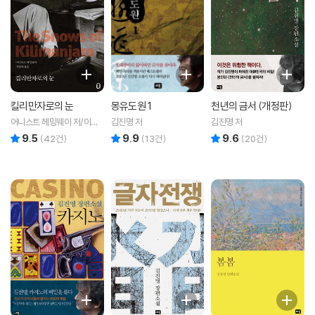
킬리만자로의 눈
몽유도원 1
천년의 금서 (개정판)
어니스트 헤밍웨이 저/이정
김진명 저
김진명 저
서 역
9.5
9.9
9.6
리뷰 총점
리뷰 총점
리뷰 총점
(
42
건)
(
13
건)
(
20
건)