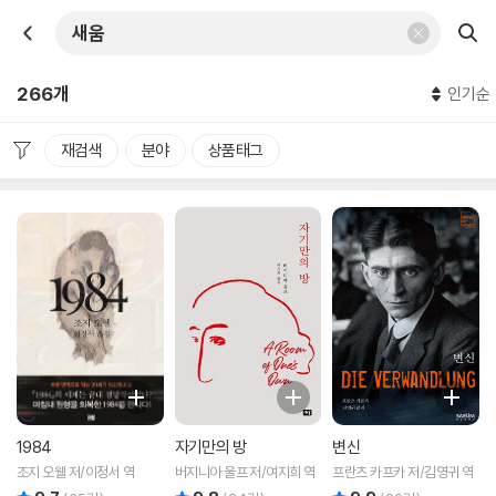
266개
인기순
재검색
분야
상품태그
1984
자기만의 방
변신
조지 오웰 저/이정서 역
버지니아 울프 저/여지희 역
프란츠 카프카 저/김영귀 역
리뷰 총점
리뷰 총점
리뷰 총점