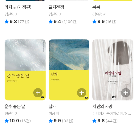
카지노 (개정판)
글자전쟁
봄봄
김진명 저
김진명 저
김유정 저
9.3
9.4
9.9
리뷰 총점
리뷰 총점
리뷰 총점
(
77
건)
(
1,100
건)
(
16
건)
운수 좋은 날
날개
치인의 사랑
현진건 저
이상 저
다니자키 준이치로 저/장현
주 역
10.0
9.9
9.8
리뷰 총점
리뷰 총점
리뷰 총점
(
16
건)
(
33
건)
(
44
건)