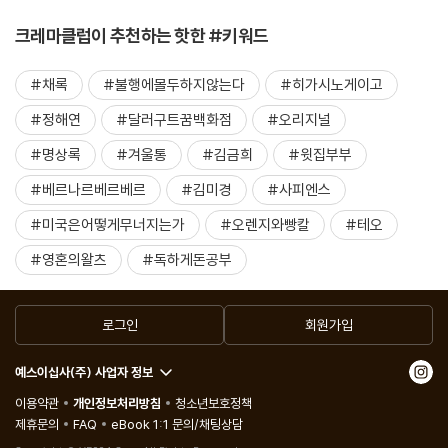
크레마클럽이 추천하는 핫한 #키워드
#채록
#불행에몰두하지않는다
#히가시노게이고
#정해연
#달러구트꿈백화점
#오리지널
#명상록
#겨울통
#김금희
#윗집부부
#베르나르베르베르
#김미경
#사피엔스
#미국은어떻게무너지는가
#오렌지와빵칼
#테오
#영혼의왈츠
#독하게돈공부
로그인
회원가입
예스이십사(주) 사업자 정보
이용약관
개인정보처리방침
청소년보호정책
제휴문의
FAQ
eBook 1:1 문의/채팅상담