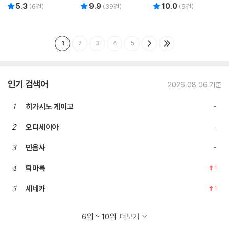
5.3
9.9
10.0
리뷰 총점
리뷰 총점
리뷰 총점
(
6
건)
(
39
건)
(
9
건)
1
2
3
4
5
인기 검색어
2026.08.06 기준
1
히가시노 게이고
2
오디세이아
3
민음사
4
퇴마록
1
5
세네카
1
6위 ~ 10위
더보기