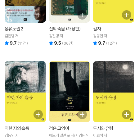
몽유도원 2
신의 죽음 (개정판)
감자
김진명 저
김진명 저
김동인 저
9.7
9.5
9.7
리뷰 총점
리뷰 총점
리뷰 총점
(
11
건)
(
36
건)
(
12
건)
약한 자의 슬픔
검은 고양이
도시와 유령
김동인 저
에드거 앨런 포 저/박영원 역
이효석 저