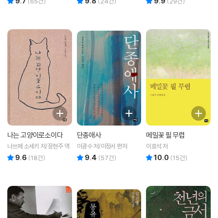
9.7
9.8
9.9
(
65
건)
(
24
건)
(
29
건)
나는 고양이로소이다
단종애사
메밀꽃 필 무렵
나쓰메 소세키 저/장현주 역
이광수 저/이정서 편저
이효석 저
9.6
9.4
10.0
리뷰 총점
리뷰 총점
리뷰 총점
(
18
건)
(
57
건)
(
15
건)