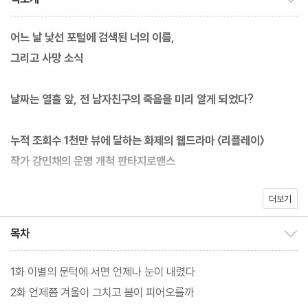
어느 날 낯선 포털에 검색된 너의 이름,
그리고 사망 소식
날짜는 열흘 앞, 전 남자친구의 죽음을 미리 알게 되었다?
누적 조회수 1천만 뷰에 달하는 화제의 웹드라마 〈리플레이〉
작가 강민채의 운명 개척 판타지로맨스
더보기
전 애인의 죽음을 미리 알게 된다면, 상대에게 그 사실을 알려줄 것
인가, 말 것인가. 이 난감한 물음에서 시작된 강민채 작가의 판타지
목차
목차 보이기/감추기
로맨스 『너의 겨울에 다시 내가』가 모모에서 출간되었다. 이 소설은
5년 전 헤어진 전 남자친구가 곧 죽게 될 거란 사실을 우연한 기회를
1화 이별의 문턱에 서면 언제나 눈이 내렸다
통해 미리 알게 되는 여자주인공 한열음과 무뚝뚝함의 결정체이자
2화 언제쯤 겨울이 그치고 봄이 피어오를까
갑자기 한열음 앞에서 사라졌다 나타나면서 한열음의 감정을 뒤흔