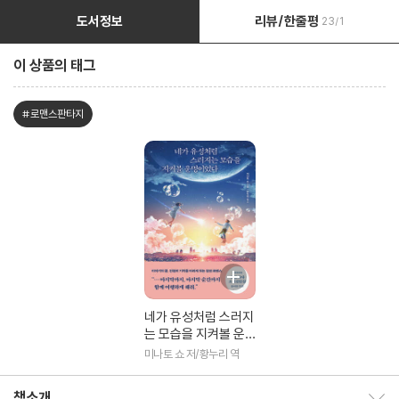
도서정보
리뷰/한줄평
23/1
이 상품의 태그
#로맨스판타지
네가 유성처럼 스러지
는 모습을 지켜볼 운
명이었다
미나토 쇼 저/황누리 역
책소개
책소개 보이기/감추기