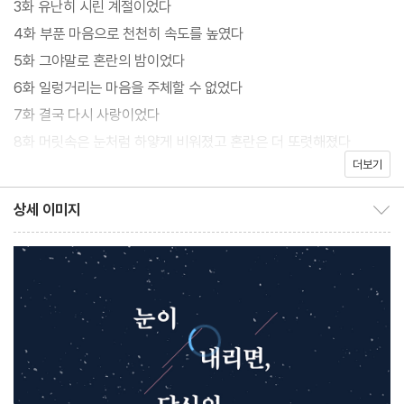
3화 유난히 시린 계절이었다
드는 남자주인공 최한봄의 이별과 사랑, 재회에 관한 이야기를 담고
4화 부푼 마음으로 천천히 속도를 높였다
있다.
5화 그야말로 혼란의 밤이었다
6화 일렁거리는 마음을 주체할 수 없었다
다양한 웹드라마 작가 경력을 통해 가장 현실적인 연애 이야기를 대
7화 결국 다시 사랑이었다
중에게 친숙한 방식으로 전달해온 강민채 작가는 첫 장편인 『너의
8화 머릿속은 눈처럼 하얗게 비워졌고 혼란은 더 또렷해졌다
겨울에 다시 내가』에서 판타지적인 설정을 시도한다. 아직 제대로
더보기
9화 그 모든 진실이 고스란히 담기고 있었다
된 봄을 맞지 못한 채 늦겨울과 초봄의 경계에서 눈이 내릴 때마다
10화 은밀하고 비밀스럽게
상세 이미지
상대의 운명이 검색된다는 낭만적인 설정은 작품 전체를 끌고 가는
상세 이미지 보이기/감추기
번외 나는 아직 겨울에 살아
중요한 축으로 작용하는 동시에 여자주인공 한열음을 움직이게 하
는 강력한 동기가 된다. 자신에게 소중한 인연을 지키려는 의지 앞에
서 판타지적 설정은 독자들을 무리 없이 설득한다. 작가가 작품 안에
서 그려내는 한열음과 최한봄의 연애는 더없이 현실적이며, 우리의
그것과 다르지 않기 때문이다. 짧지만 강렬하고, 가볍게 읽히지만 무
거운 여운을 남기는 『너의 겨울에 다시 내가』는 최고의 흡인력과 마
치 영상을 보듯 생생한 묘사를 통해 독자들을 각자 미련이 남은 사랑