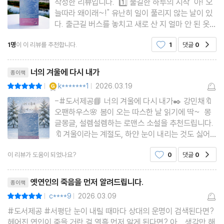
작성한 리뷰입니다. 1️⃣ 불길한 하루의 시작 "아! 오
늘따라 왜이래~!" 유난히 일이 풀리지 않는 날이 있
다. 출근길 버스를 놓치고 새로 산 지 얼마 안 된 옷엔
얼룩이 묻어 있다. 이어폰 한 쪽은 하수구로 빠지고
1명
이 이 리뷰를 추천합니다.
1
댓글
0
공감
방송 출연이 예정되어 있던 부부는 갑작스럽게 이혼
소식을 전한다. 거기다 노트북까지ㅡ ㅡ 5년 차 방송
리뷰제목
너의 겨울에 다시 내가
종이책
YES마니아 : 골드
k*******1
2026.03.19
평점10점
|
|
-#도서제공📘 너의 겨울에 다시 내가✒️ 강민채🔖
오팬하우스🌸 봄이 오는 따스한 날 읽기에 딱~ 몽
글몽글, 설렘설렘하는 로맨스 소설을 추천드립니다.
🔖겨울이라는 계절도, 하얀 눈이 내리는 것도 싫어
하는 주인공 방송작가 한열음. ✒️P24＜슬프게도
이 리뷰가 도움이 되었나요?
0
댓글
0
공감
이별의 문턱에 서면 언제나 눈이 내렸다.＞열음이 겨
울도, 눈도 싫어하게 된 이유이다.🔖일진이 사나운
리뷰제목
날이라 모든게 엉
옛연인의 죽음을 먼저 알려드립니다.
종이책
c****9
2026.03.09
평점10점
|
|
#도서제공 #서평단 눈이 내릴 때마다 상대의 운명이 검색된다면?
헤어진 연인이 죽을 거란 걸 열흘 먼저 알게 된다면? 아,,, 생각만 해