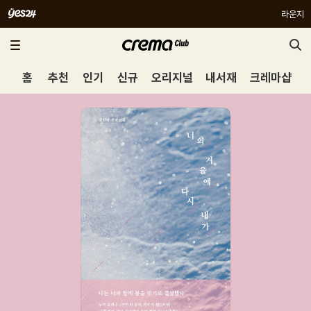
라운지
홈
추천
인기
신규
오리지널
내서재
크레마샵