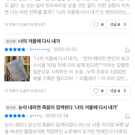
도 싫다. 눈 오는 날이 트라우마로 남을 것만 같다. 이런 상황이 닥치
면 나는 어떤 선택을 할까? "너의 겨울에 다시 내가"는 판타지라는
장르 안에 현실적인 감정을 담아낸 소설이다. 헤어진 연인의 죽음을
이 리뷰가 도움이 되었나요?
0
댓글
0
공감
미리 알게 된다는 설정은 꽤 극적인 장치
리뷰제목
너의 겨울에 다시 내가
종이책
0*******g
2026.03.05
평점10점
|
|
『너의 겨울에 다시 내가』 ‘만약 헤어진 연인의 부고
소식을 10일 전에 미리 알게 된다면?’이라는 강렬한
질문으로 시작하는 이 소설...누적 조회수 1,000만
뷰를 기록한 웹드라마 ＜리플레이＞의 저자 강민채
님의 『너의 겨울에 다시 내가』는 많은 생각을 하게
이 리뷰가 도움이 되었나요?
0
댓글
0
공감
한 소설이었어요. 주인공 ‘한열음’은 어느 날 낯선 포
털 사이트에서 5년 전 헤어진 연인 ‘최한봄’의 이름
리뷰제목
을 검색
눈이 내리면 죽음이 검색된다 '너의 겨울에 다시 내가'
종이책
q****j
2026.02.24
평점10점
|
|
눈이 내린다.당신의 죽음이 검색되었다. 어느덧 서른.작가로 바쁜 날
을 보내던 열음은대본 작업하던 노트북이 망가진 탓에친구 다영의