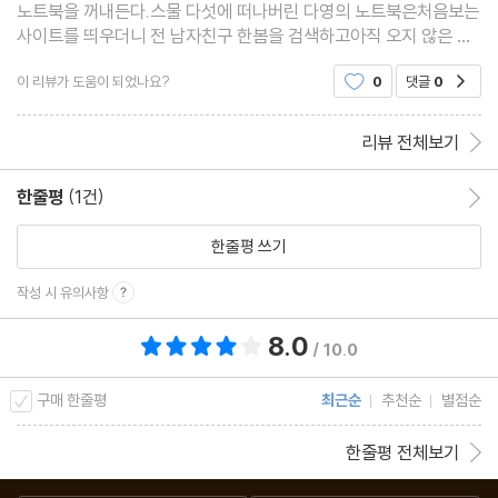
노트북을 꺼내든다.스물 다섯에 떠나버린 다영의 노트북은처음보는
사이트를 띄우더니 전 남자친구 한봄을 검색하고아직 오지 않은 날
짜의 기사에 '사망'이라는 비보가 담겨있었다.뜨겁게 사랑했고,헤어
이 리뷰가 도움이 되었나요?
0
댓글
0
공감
짐의 말도 없이 끝나버린 사랑.그렇게 끝난
리뷰 전체보기
한줄평
(1건)
한줄평 이동
한줄평 쓰기
작성 시 유의사항
8.0
총 평점 8.0점
/ 10.0
구매 한줄평
최근순
추천순
별점순
한줄평 전체보기