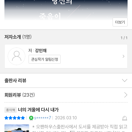
의 어느 한 지점으로 데려간다. 봄이 다가오는 이 시기, 자신의 사랑
을 떠올리며 선택해야 할 단 한 권의 로맨스 소설이다.
더보기
저자소개
(1명)
1
/
1
저 :
강민채
이동
관심작가 알림신청
출판사 리뷰
출판사 리뷰 보이기/감추기
회원리뷰
(23건)
회원리뷰 이동
리뷰제목
너의 겨울에 다시 내가
종이책
YES마니아 : 로얄
s******7
2026.03.10
평점10점
|
|
* 오팬하우스출판사에서 도서를 제공받아 직접 읽고