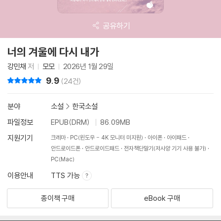
공유하기
너의 겨울에 다시 내가
강민채
저
모모
2026년 1월 29일
9.9
리뷰 총점
(24건)
분야
소설
>
한국소설
파일정보
EPUB(DRM)
86.09MB
지원기기
크레마
PC(윈도우 - 4K 모니터 미지원)
아이폰
아이패드
안드로이드폰
안드로이드패드
전자책단말기(저사양 기기 사용 불가)
PC(Mac)
이용안내
TTS 가능
종이책 구매
eBook 구매