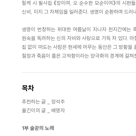
릴케 시 필사집 《장미여, 오 순수한 모순이여》의 시편
신비, 미지 그 자체임을 일러준다. 생명이 순환하며 드러
생명이 번창하는 위대한 여름날이 지나자 천지간에는 죽
원숙을 독려하는 신의 자비와 사랑으로 가득 차 있다. 마
집 없이 떠도는 사람은 현세에 머무는 동안은 그 방황을 
절정과 죽음이 품은 고적함이라는 양극화의 경계에 걸쳐진
목차
추천하는 글 _ 장석주
옮긴이의 글 _ 배명자
1부 술꾼의 노래