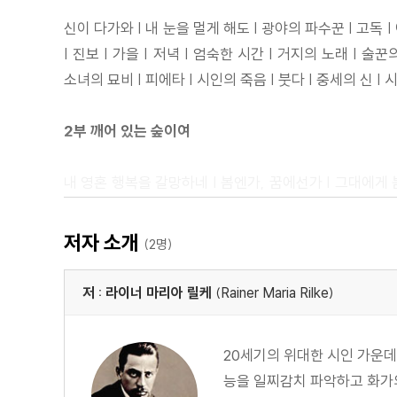
신이 다가와 | 내 눈을 멀게 해도 | 광야의 파수꾼 | 고독 |
| 진보 | 가을 | 저녁 | 엄숙한 시간 | 거지의 노래 | 술
소녀의 묘비 | 피에타 | 시인의 죽음 | 붓다 | 중세의 신 |
2부 깨어 있는 숲이여
내 영혼 행복을 갈망하네 | 봄엔가, 꿈에선가 | 그대에게
버드나무 한 그루 | 이 노란 장미를 | 요람 대신 작은 관을 
날 | 너 아직도 기억하고 있을까 | 모두가 알았다 | 강림절 
저자 소개
(2명)
첫 장미들이 깨어나요 | 너른 들에는 기다림이 있었네 | 
저 : 라이너 마리아 릴케
(Rainer Maria Rilke)
3부 오래된 집 안에서
20세기의 위대한 시인 가운데 
시냇물은 나직이 노래하고 | 불꽃 백합 | 그럼에도 불구하고 | 
능을 일찌감치 파악하고 화가의
아이 | 가을의 정취 | 어머니 | 고향의 노랫소리 | 여름 저녁 