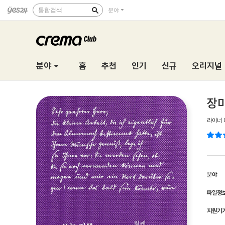
통합검색
분야
분야
홈
추천
인기
신규
오리지널
장미
라이너 
분야
파일정
지원기