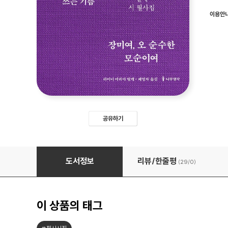
이용안
공유하기
장미여, 오 순수한 모순이여
도서정보
리뷰/한줄평
(29/
0
)
이 상품의 태그