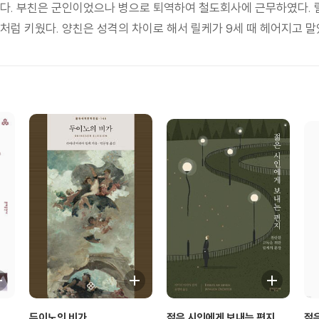
케다. 부친은 군인이었으나 병으로 퇴역하여 철도회사에 근무하였다.
딸처럼 키웠다. 양친은 성격의 차이로 해서 릴케가 9세 때 헤어지고 말
 | 아버지의 젊은 날의 초상 | 1906년의 자화상 | 크레타섬의 아르테
 | 백조 | 바다의 노래 | 침대 | 자장가 | 고독한 사람 | 촘촘히 별을
두이노의 비가
젊은 시인에게 보내는 편지
젊