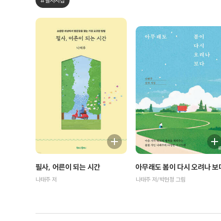
#필사시집
필사, 어른이 되는 시간
아무래도 봄이 다시 오려나 보
나태주 저
나태주 저/박현정 그림