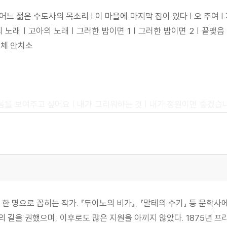
 어느 젊은 수도사의 목소리 | 이 마을에 마지막 집이 있다 | 오 주여 | 기
꾼의 노래 | 고아의 노래 | 그러한 밤이면 1 | 그러한 밤이면 2 | 끝맺
 시체 안치소
 봄을 보여주고 싶어요 | 내가 그리워하는 것 | 내가 정원이면 좋겠습니
| 저기 저 하늘에 | 난들 알까? | 희뿌연 회색 하늘 | 고요한 집에 |
| 나는 늘 같은 길을 걷는다 | 은빛 날개의 하얀 영혼들 | 깨어 있는 
나는 고아입니다
한 명으로 꼽히는 작가. 『두이노의 비가』, 『말테의 수기』 등 문학사
저 멀리서 저녁이 | 겨울 아침 | 오래된 집 안에서 | 성당 안에서 | 1
 길을 권했으며, 이후로도 많은 지원을 아끼지 않았다. 1875년 
| 구름 동화 | 밤 풍경 | 불면 | 태양의 마지막 인사 | 평화 | 투쟁 |