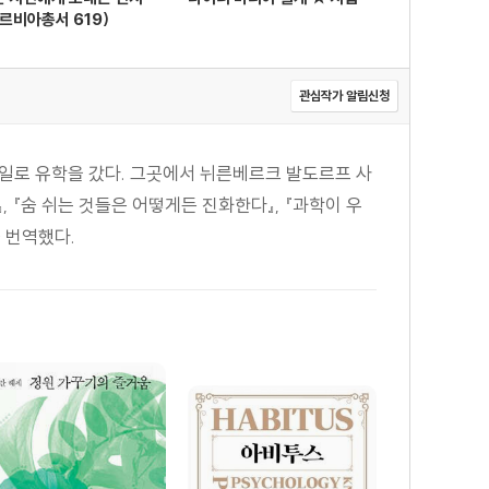
르비아총서 619)
관심작가 알림신청
일로 유학을 갔다. 그곳에서 뉘른베르크 발도르프 사
 『숨 쉬는 것들은 어떻게든 진화한다』, 『과학이 우
을 번역했다.