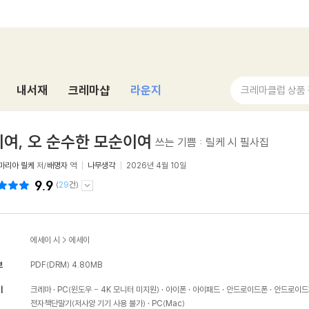
내서재
크레마샵
라운지
크레마클럽 상품
여, 오 순수한 모순이여
쓰는 기쁨 : 릴케 시 필사집
마리아 릴케
저/
배명자
역
나무생각
2026년 4월 10일
9.9
(
29
건)
에세이 시
>
에세이
보
PDF(DRM)
4.80MB
기
크레마
PC(윈도우 - 4K 모니터 미지원)
아이폰
아이패드
안드로이드폰
안드로이드
전자책단말기(저사양 기기 사용 불가)
PC(Mac)