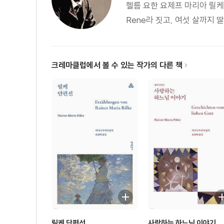
헬름 요한 요제프 마리아 릴
노래 | 콘스탄츠
Rene라 짓고, 여섯 살까지 
4부 장미여, 오 순수한 모순이여
크레마클럽에서 볼 수 있는 작가의 다른 책
시인 | 이별 | 죽음의 체험 | 청수국 | 여름비 내리기 전
정신병자들 | 거지들 | 맹인 | 표범 | 성 세바스티안 | 천사
대지여 | 장미여, 오 순수한 모순이여
릴케 단편선
사랑하는 하느님 이야기