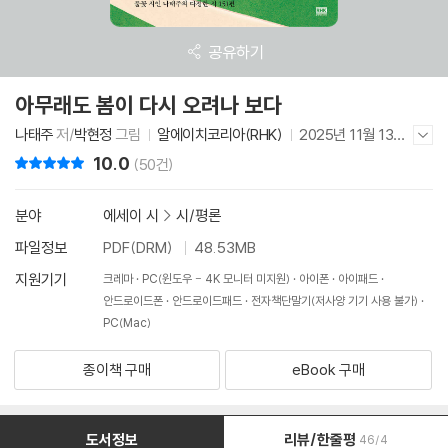
공유하기
아무래도 봄이 다시 오려나 보다
나태주
저/
박현정
그림
알에이치코리아(RHK)
2025년 11월 13일
저자/출판사 더보기/감추기
10.0
리뷰 총점
(50건)
분야
에세이 시
>
시/평론
파일정보
PDF(DRM)
48.53MB
지원기기
크레마
PC(윈도우 - 4K 모니터 미지원)
아이폰
아이패드
안드로이드폰
안드로이드패드
전자책단말기(저사양 기기 사용 불가)
PC(Mac)
종이책 구매
eBook 구매
도서정보
리뷰/한줄평
46/4