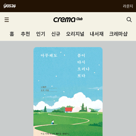
라운지
홈
추천
인기
신규
오리지널
내서재
크레마샵