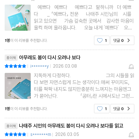
⠀예쁘다⠀예쁘다⠀⠀예쁘다고⠀말하니까⠀더 예쁘
다 ⠀⠀_ 『예쁘다』 전문⠀⠀나태주 시인님의 ⠀시를
읽고 있으면⠀⠀가슴 깊숙한 곳에서 ⠀감사한 마음이
울컥 하며 올라옵니다.⠀⠀오늘 내게 '예쁘다' ⠀오늘
가족에게 '사랑한다' ⠀오늘 친구에게 '고맙다' ⠀⠀는
1명
이 이 리뷰를 추천합니다.
1
댓글
0
공감
말을 건네고 싶게 해요.⠀그리고⠀지금 이 순간을 ⠀
놓치고 싶지 않게 만듭니다.⠀⠀사소한 일상이 쌓여
리뷰제목
⠀눈부신 삶
아무래도 봄이 다시 오려나 보다
종이책
i*******y
2026.03.08
평점10점
|
|
지독하게 다정하다.⠀⠀⠀⠀⠀⠀⠀⠀ ⠀그의 시들을 읽
다 보면 자연스럽게 드는 생각이다.애써 꾸미지도,
티를 팍팍 내지도 않지만충분히 느껴지는 마음엔그
가 묻어난다.⠀⠀⠀⠀⠀⠀「공터」란 시에서도난 그런
그의 면모를 발견한다.⠀⠀⠀⠀⠀⠀⠀⠀⠀늘 깨끗했던
1명
이 이 리뷰를 추천합니다.
1
댓글
0
공감
공터가어느 날부터 쓰레기가 쌓이기 시작했다는 사
실과 함께누군가의 부고를 전하는 시다.⠀⠀⠀⠀⠀⠀
리뷰제목
⠀⠀⠀씁쓸한 이
나태주 시인의 아무래도 봄이 다시 오려나 보다를 읽고
종이책
s*******m
2026.03.05
평점10점
|
|