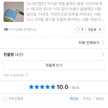
[도서만협찬] 차가운 계절 끝에서 봄을 기다리게 하
는 책[추천 독자]-이유 없이 마음이 쓸쓸해진 사람-
엄마로, 아내로, 직장인으로 하루를 버텨내는 사람-
다시 시작할 용기를 조용히 준비하는 사람-위로가
필요하지만 거창한 말은 부담스러운 사람-사랑과 이
1명
이 이 리뷰를 추천합니다.
1
댓글
0
공감
별, 그리움 사이에 서 있는 사람살다 보면 계절이 멈
춘 것처럼 느껴질 때가 있다. 아무리 기다려도 따뜻
해지지 않는 마음, 이유
리뷰 전체보기
한줄평
(4건)
한줄평 이동
한줄평 쓰기
작성 시 유의사항
10.0
총 평점 10.0점
/ 10.0
구매 한줄평
최근순
추천순
별점순