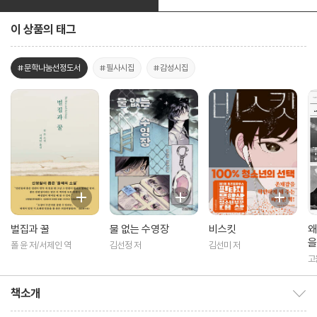
이 상품의 태그
#문학나눔선정도서
#필사시집
#감성시집
벌집과 꿀
물 없는 수영장
비스킷
왜
을
폴 윤 저/서제인 역
김선정 저
김선미 저
고
책소개
책소개 보이기/감추기