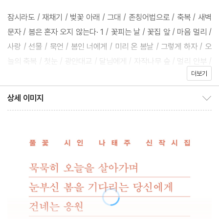
는지 모르고 가는 이들에게는 길동무가 되어주겠다며 손을 내민다.
잠시라도 / 재채기 / 벚꽃 아래 / 그대 / 존칭어법으로 / 축복 / 새벽
문자 / 봄은 혼자 오지 않는다· 1 / 꽃피는 날 / 꽃집 앞 / 마음 멀리 /
이번 신작 시집은 여든을 맞이한 시인이 2022년 늦봄부터 2025년
사랑 / 선물 / 묵언 / 봄인 너에게 / 미리 온 봄날 / 그렇게 하자 / 오
초가을까지 3년이 넘는 시간 동안 써 내려간 신작 시 151편으로 구
늘의 축복 / 첫눈 / 광안대교 / 달님에게 / 자작나무 숲 / 멀리 안부 /
성되었다. 소박한 시어는 여전하여 다정하게 ‘안녕’이라 안부를 건네
더보기
꽃 핀다 / 봄이 전화하게 했나 봐요 / 봄이다, 당신이 오네 / 부산역·2
기도 했고, 지금도 자신을 위해 오르골을 선물하는 순박한 동심의 세
/ 발 / 구름이 좋다 / 첫 사람 / 까치발 / 시인에게 / 보고 싶어요
상세 이미지
계도 담겼다. 그런가 하면 시간 켜켜이 쌓인 소중한 이들에 대한 애
상세 이미지 보이기/감추기
정과 그리움, 삶의 지혜도 담뿍 담겼다. 나태주 신작 시집 《아무래도
2장 하늘의 별에게 길이 있듯이
봄이 다시 오려나 보다》는 오늘도 한 걸음 한 걸음 새로운 길을 내며
걸어가는 시인의 마음이다. 동시에 차디찬 계절을 견디며 다시 찾아
짧은 발 / 디딤돌 / 오래된 충고 / 서로 웃었다 / 천사의 눈 / 떠돌이
올 봄을 기다리는 이들에게 건네는 다정한 위로와 응원의 마음이다.
별이 아니다 / 서로의 부탁 / 세상의 딸들에게 / 여행 / 오늘의 일기 /
유효한 것들 / 하루 / 기적의 사람 / 언제입니까 / 길·1 / 세 가지 / 시
/ 하나 / 세 가지 선물 / 꽃필 때 / 어떤 문답 / 나무 어른 / 경계 / 나
에게 / 길·2 / 천국의 문 / 귀를 씻으며 / 되찾은 향기 / 첫눈처럼 / 많