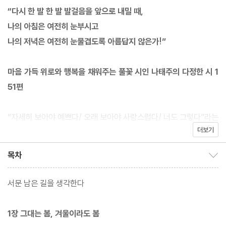
“다시 한 발 한 발 발걸음을 앞으로 내밀 때,
나의 아침은 여전히 눈부시고
나의 저녁은 여전히 눈물겹도록 아름답지 않은가!”
마음 가득 위로와 행복을 채워주는 풀꽃 시인 나태주의 다정한 시 1
51편
“자세히 보아야 예쁘다/ 오래 보아야 사랑스럽다/ 너도 그렇다”라는
더보기
시구(詩句)로 사람들의 마음을 어루만져주며 ‘풀꽃 시인’이라는 이
름을 얻은 나태주 시인의 신작 시집이 출간되었다. 뜨거운 여름을 지
목차
목차 보이기/감추기
나, 스산한 가을의 한복판에서 시인은 평범한 일상을 묵묵히 살아내
며 “아무래도 봄이 다시 오려나 보다”라고 노래한다. 스러져가는 모
서문 남은 길을 생각한다
든 일들 뒤에는 여전히 희망이 있다고 말해주는 것이다. 한눈에는 잡
초인지 꽃인지 알 수 없는 풀꽃처럼 자신의 경계를 조금씩 넓혀가는
1장 그대는 봄, 겨울이라도 봄
인생은 그 자체로 아름답다며 나지막하게 응원을 건네고, 어디로 가