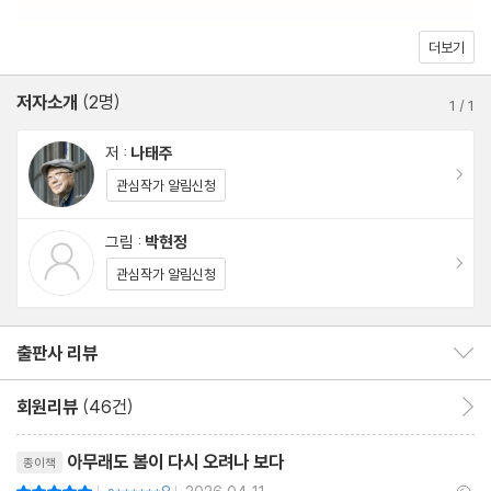
이 낡았다 / 늦게 온 가을 / 딸에게 주는
시 / 회복기 / 꽃들의 행렬
더보기
저자소개
(2명)
3장 천천히 아내 이름을 길게 불러보고 싶다
1
/
1
저 :
나태주
꿈속 같다 / 동백꽃 아래 / 이 집에는 / 부산역·1 / 마지막 말 / 만개 /
이동
관심작가 알림신청
워낭 소리 / 상사초 / 눈밭 / 명절 / 나무들처럼 / 새소리 / 노부부 /
저문 날 들길에서 / 오래된 그림·2 / 당신이란 말 / 동행/ 가정 / 아내
그림 :
박현정
이동
를 위한 기도 / 지금은 엄동 / 안녕 안녕 / 여름 한낮 / 몇 년 / 종일재
관심작가 알림신청
가 / 고향 집 동백 / 들판 쪽으로 / 비애 / 호스피스 / 몰랐던 사람처
럼 / 우두커니 / 불을 켜
출판사 리뷰
출판사 리뷰 보이기/감추기
놓고 잠들며
회원리뷰
(46건)
회원리뷰 이동
4장 마음만은 그 자리 나란히 세워두기로
리뷰제목
아무래도 봄이 다시 오려나 보다
종이책
평점10점