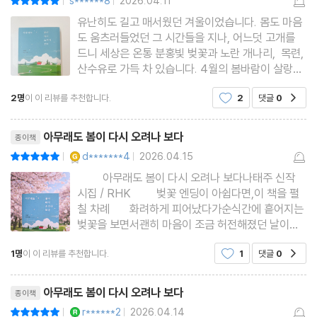
s******8
2026.04.11
|
|
더는 묻지 않았다 / 행복 / 화양연화 / 11월에 만나요 / 오래된 그림·
유난히도 길고 매서웠던 겨울이었습니다. 몸도 마음
1 / 부산역 플랫폼 / 멀리서 / 지구 여행길 / 중년 시절 / 책의 정자세
도 움츠러들었던 그 시간들을 지나, 어느덧 고개를
/ 공터 / 동행 / 낡은 옷/ 더 걱정 / 새해 들어 / 마주 보며 / 자연사 /
드니 세상은 온통 분홍빛 벚꽃과 노란 개나리, 목련,
산수유로 가득 차 있습니다. 4월의 봄바람이 살랑일
낯선 기차역에서 / 이소 / 볕 바른 창가 / 인생 실수 / 환절기 / 꿈길
때면, 우리 마음엔 한 구절의 시가 필요해집니다. 시
에 / 자다가 깨어 / 멀리 주신 말씀 / 나무에게 / 우체통 / 점점 혼자
2명
이 이 리뷰를 추천합니다.
2
댓글
0
공감
는 숨 가쁜 일상 속에서 호흡을 가다듬게 하고,잊고
다
있던 ’나의 서사‘를 일깨워주는 다정한 친구 같습니
리뷰제목
다. 남편과 아이
아무래도 봄이 다시 오려나 보다
종이책
5장 좋은 사람 한 사람 찾아온 날에
YES마니아 : 골드
d*******4
2026.04.15
평점10점
|
|
⠀⠀⠀아무래도 봄이 다시 오려나 보다나태주 신작
시집 / RHK⠀⠀⠀벚꽃 엔딩이 아쉽다면,이 책을 펼
예쁘다 / 미루나무 / 오르골 / 멈춘 자리 / 봄은 혼자 오지 않는다·2 /
칠 차례 ⠀⠀화려하게 피어났다가순식간에 흩어지는
안부 / 걸어갑니다·1 / 걸어갑니다·2 / 찬양 / 별밤에 / 이쁘다 / 꿈꾼
벚꽃을 보면서괜히 마음이 조금 허전해졌던 날이었
다⠀⠀뭔가 끝나버린 느낌,조금은 늦어버린 것 같은
다·2 / 콩나물국밥 / 자연 / 오랜 사랑 / 제주 카멜리아힐 / 영춘화 /
1명
이 이 리뷰를 추천합니다.
1
댓글
0
공감
기분⠀⠀⠀그때 이 시집을 펼쳤다⠀⠀나태주 시인의
축도 / 제민천 / 풀꽃문학관에 바란다 / 네가 그대로 / 모퉁이길 / 까
다정한 문장과박현정 작가의 따스한 그림이 담긴아
리뷰제목
닭 / 달항아리 / 80의 꿈
무래도 봄이 다시 오려나
아무래도 봄이 다시 오려나 보다
종이책
YES마니아 : 로얄
r******2
2026.04.14
평점10점
|
|