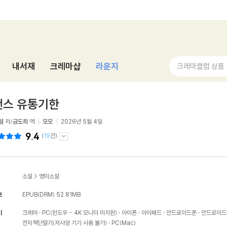
내서재
크레마샵
라운지
크레마클럽 상품
맨스 유통기한
설
저/
금도희
역
모모
2026년 5월 4일
9.4
(
19
건)
소설
>
영미소설
보
EPUB(DRM)
52.81MB
기
크레마
PC(윈도우 - 4K 모니터 미지원)
아이폰
아이패드
안드로이드폰
안드로이드
전자책단말기(저사양 기기 사용 불가)
PC(Mac)