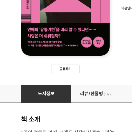
이용안
공유하기
로맨스 유통기한
도서정보
리뷰/한줄평
(17/
2
)
책 소개