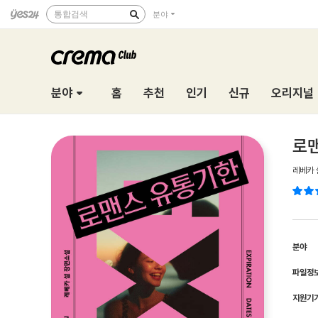
통합검색
분야
분야
홈
추천
인기
신규
오리지널
로
레베카 
분야
파일정
지원기