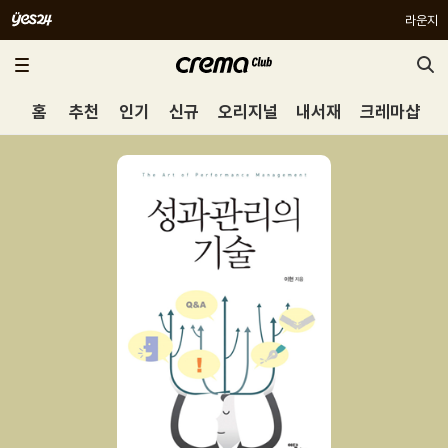
라운지
홈
추천
인기
신규
오리지널
내서재
크레마샵