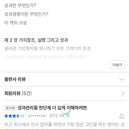
을 제시해 놓았다. 이러한 해결책들은 성과관리의 계획-실행-평가
성과란 무엇인가?
및 피드백의 관리사이클에 맞게 정리하여 실무자들도 이해하기 용
성과경영이란 무엇인가?
이하게 되어있다.
이 책의 구성
제 2 장 가치창조, 실행 그리고 성과
올바른 기업목적을 제시하기 위한 고객가치 창조
구성원에게 실행에서 잘 부각되는 기업의 목적
더보기
기업목적의 이행과 성과
고객가치 창조를 성과관리 운영에 적용하기
출판사 리뷰
출판사 리뷰 보이기/감추기
제 3 장 시스템, 실행 그리고 성과
회원리뷰
(5건)
회원리뷰 이동
시스템은 기업의 본질적 경쟁력이다.
리뷰제목
성과관리를 한단계 더 깊게 이해하려면.
종이책
실행에서 잘 부각되지 않는 시스템적 사고가
z******e
2012.08.19
평점7점
|
|
시스템의 이행과 성과
최근 회사에서 인사 업무를 하면서 가장 많은 고민을 하는 분야는 성
시스템적 사고를 성과관리 운영에 적용하기