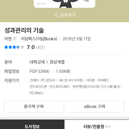
공유하기
성과관리의 기술
이현
저
이담북스(이담Books)
2016년 5월 11일
7.0
리뷰 총점
(6건)
분야
대학교재
>
경상계열
파일정보
PDF(DRM)
1.69MB
지원기기
크레마
PC(윈도우 - 4K 모니터 미지원)
아이폰
아이패드
안드로이드폰
안드로이드패드
전자책단말기(저사양 기기 사용 불가)
PC(Mac)
종이책 구매
eBook 구매
도서정보
리뷰/한줄평
5/1