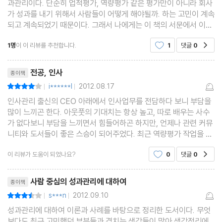
과관리이다. 단순히 업적평가, 역량평가 같은 평가만이 아니라 회사
가 성과를 내기 위해서 사람들이 어떻게 해야될까. 하는 고민이 계속
되고 계속되었기 때문이다. 그래서 나에게는 이 책의 서문에서 이야
제 4 장 전략, 실행 그리고 성과
기하듯이 성과관리는 인사업무만이 아니라, 곧 경영활동 그 자체와
전략은 차별화다
1명
이 이 리뷰를 추천합니다.
1
댓글
0
공감
같다고 여겨진다. 가장 중요한 관리수단으로
실행에서 잘 부각되지 않는 전략
리뷰제목
전략의 이행과 성과
전공, 인사
종이책
전략을 성과관리 운영에 적용하기
i******l
2012.08.17
평점8점
|
|
인사관리 출신의 CEO 아래에서 인사업무를 전담하다 보니 부담을
많이 느끼곤 한다. 아웃풋의 기대치는 항상 높고, 따로 배우는 사수
제 5 장 변화, 실행 그리고 성과
가 없다보니 부담을 느끼면서 힘들어하곤 하지만, 언제나 관련 커뮤
변화는 성장의 원동력이
니티와 도서들이 좋은 스승이 되어주었다. 최근 역량평가 작업을 진
실행에서 잘 부각되지 않는 변화
행하면서 성과에 대한 고민을 다시금 하게 되었다. 경력이 짧다보니
이 리뷰가 도움이 되었나요?
0
댓글
0
공감
오해하는 부분도 있고, 정확한 개념이 잡혀 있지
변화관리의 이행과 성과
리뷰제목
변화관리를 성과관리 운영에 적용하기
사람 중심의 성과관리에 대하여
종이책
s***n
2012.09.10
평점7점
|
|
제 6 장 문화, 실행 그리고 성과
성과관리에 대하여 이론과 사례를 바탕으로 정리한 도서이다. 무엇
기업이 추구하는 방향을 지속하게 하는 기업문화
보다도 최근 고민했던 부분들과 겹치는 생각들이 많아 생각정리에