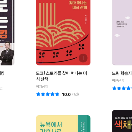
피킹
도쿄! 스토리를 찾아 떠나는 미
느린 학습자
식 산책
박찬선 저
이지성저
건)
10.0
(
1
건)