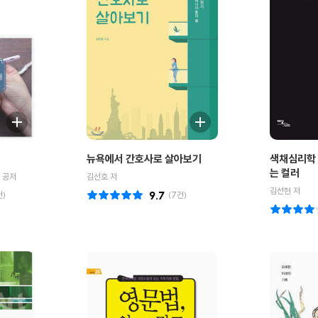
뉴욕에서 간호사로 살아보기
색채심리학 
는 컬러
 공저
김선호 저
김선현 저
건)
9.7
(
7
건)