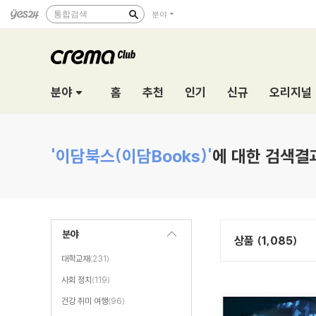
통합검색
분야
분야
홈
추천
인기
신규
오리지널
'이담북스(이담Books)'
에 대한 검색결
분야
상품 (1,085)
대학교재
(231)
사회 정치
(119)
건강 취미 여행
(96)