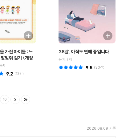
을 가진 아이들 : 느
38살, 아직도 연애 중입니다
 발맞춰 걷기 (개정
윤미나 저
 공저
9.5
(
30
건)
9.2
(
12
건)
10
2026.08.09 기준