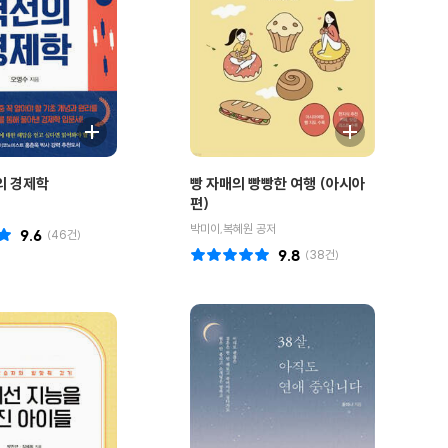
의 경제학
빵 자매의 빵빵한 여행 (아시아
편)
박미이,복혜원 공저
9.6
(
46
건)
9.8
(
38
건)