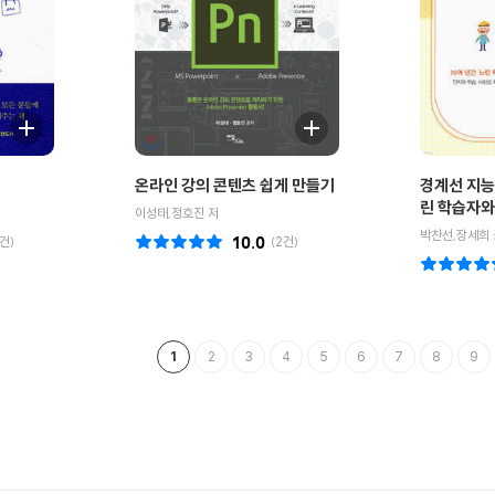
온라인 강의 콘텐츠 쉽게 만들기
경계선 지능
린 학습자와
이성태,정호진 저
판)
박찬선,장세희
건)
10.0
(
2
건)
1
2
3
4
5
6
7
8
9