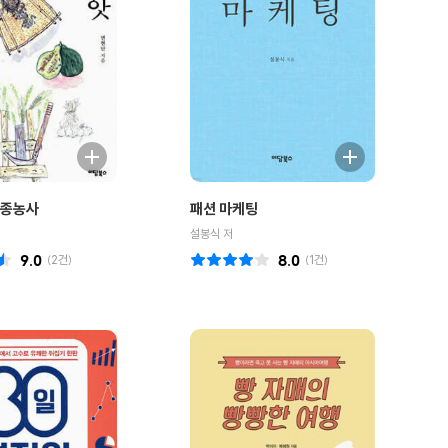
토종농사
패션 마케팅
설봉식 저
9.0
(
2
건)
8.0
(
1
건)