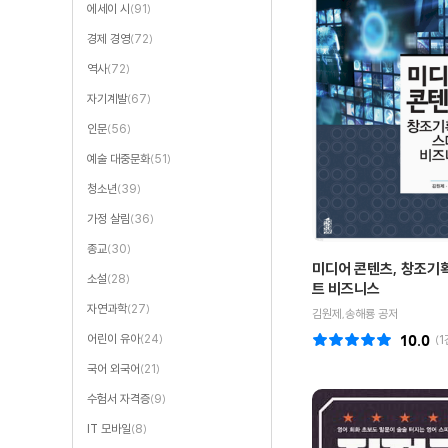
에세이 시
(91)
경제 경영
(72)
역사
(72)
자기계발
(67)
인문
(56)
예술 대중문화
(51)
청소년
(39)
가정 살림
(36)
종교
(30)
미디어 콘텐츠, 창조기
소설
(28)
트 비즈니스
자연과학
(27)
김원제,송해룡 공저
어린이 유아
(24)
10.0
(
1
국어 외국어
(21)
수험서 자격증
(9)
IT 모바일
(8)