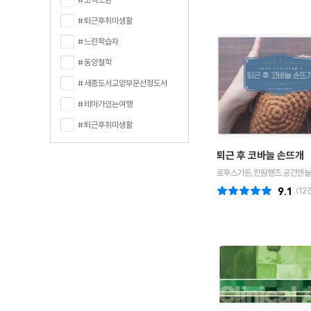
#퇴근후취미생활
#느린학습자
#동양철학
#세종도서교양부문선정도서
#테마가있는여행
#퇴근후취미생활
퇴근 후 코바늘 손뜨개
로투스가든,한땀핸즈,공간엔늘
9.1
(
12