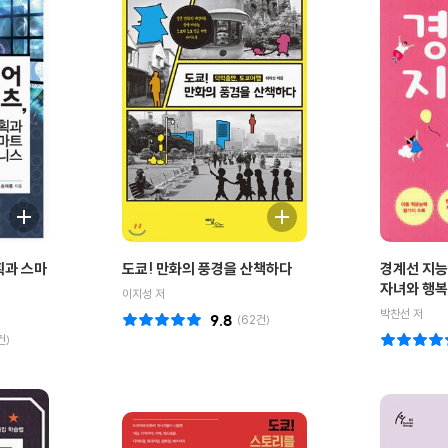
획과 스마
도쿄! 만화의 풍경을 산책하다
경계선 지능
자녀와 행복
이지성 저
박찬선 저
9.8
(
62
건)
건)