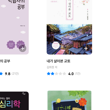
의 공부
내가 살아본 교토
김희정 저
9.8
(
21
건)
4.0
(
1
건)