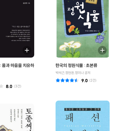
: 몸과 마음을 치유하
한국의 정원식물 : 초본류
박석근,정현환,정미나 공저
9.0
(
2
건)
8.0
(
3
건)