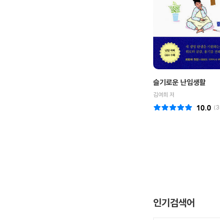
슬기로운 난임생활
김여희 저
10.0
(
3
인기검색어