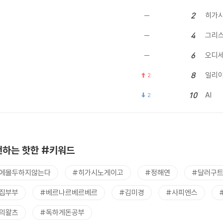
히가시
2
그리
4
오디
6
일리
8
2
AI
10
2
하는 핫한 #키워드
에몰두하지않는다
#히가시노게이고
#정해연
#달러구
집부부
#베르나르베르베르
#김미경
#사피엔스
의왈츠
#독하게돈공부