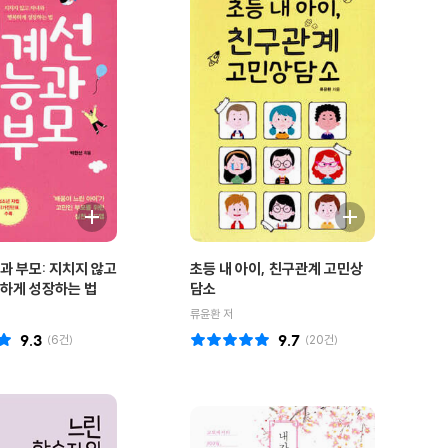
과 부모: 지치지 않고
초등 내 아이, 친구관계 고민상
하게 성장하는 법
담소
류윤환 저
9.3
(
6
건)
9.7
(
20
건)