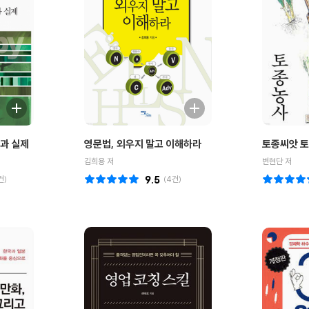
과 실제
영문법, 외우지 말고 이해하라
토종씨앗 
김희용 저
변현단 저
건)
9.5
(
4
건)