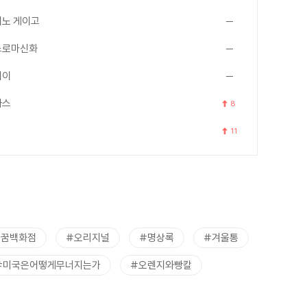
노 게이고
스로마신화
세이
아스
8
11
트꿈백화점
#오리지널
#명상록
#겨울통
#미국은어떻게무너지는가
#오렌지와빵칼