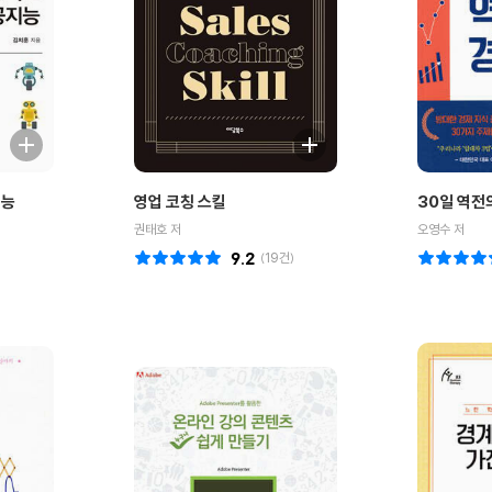
지능
영업 코칭 스킬
30일 역전
권태호 저
오영수 저
9.2
(
19
건)