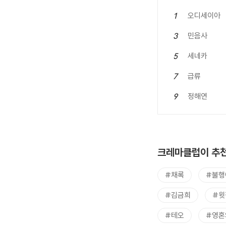
오디세이아
1
민음사
3
세네카
5
급류
7
정해연
9
크레마클럽이 추천
#채록
#불행
#김금희
#윗
#테오
#영혼