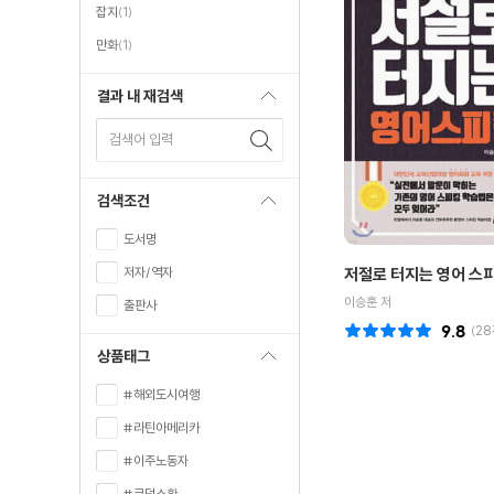
잡지
(1)
만화
(1)
결과 내 재검색
검색어 입력
검색조건
도서명
저자/역자
저절로 터지는 영어 스
이승훈 저
출판사
9.8
(
28
상품태그
#해외도시여행
#라틴아메리카
#이주노동자
#코덕소환