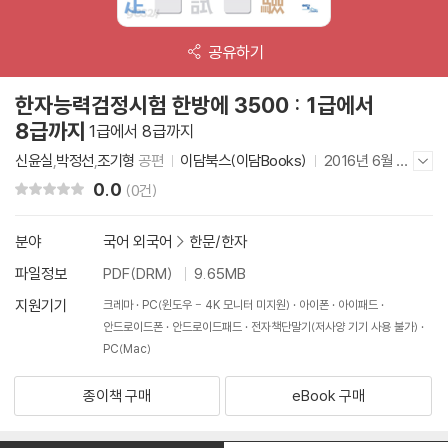
공유하기
한자능력검정시험 한방에 3500 : 1급에서
8급까지
1급에서 8급까지
신윤실
,
박정선
,
조기형
공편
이담북스(이담Books)
2016년 6월 10
저자/출판사 더보기/감추기
일
0.0
리뷰 총점
(0건)
분야
국어 외국어
>
한문/한자
파일정보
PDF(DRM)
9.65MB
지원기기
크레마
PC(윈도우 - 4K 모니터 미지원)
아이폰
아이패드
안드로이드폰
안드로이드패드
전자책단말기(저사양 기기 사용 불가)
PC(Mac)
종이책 구매
eBook 구매