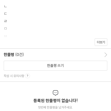
ㄴ
ㄷ
ㄹ
ㅁ
ㅂ
더보기
ㅅ
ㅇ
한줄평
(0건)
한줄평 이동
ㅈ
ㅊ
한줄평 쓰기
ㅋ
작성 시 유의사항
ㅌ
ㅍ
ㅎ
등록된 한줄평이 없습니다!
첫번째 한줄평을 남겨주세요.