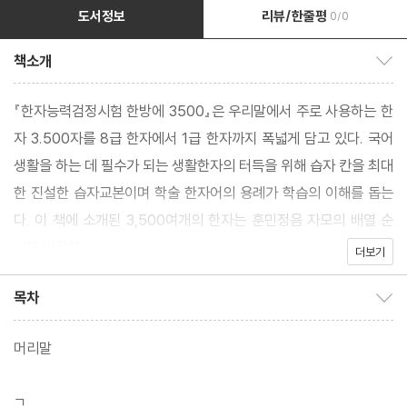
도서정보
리뷰/한줄평
0/0
책소개
책소개 보이기/감추기
『한자능력검정시험 한방에 3500』은 우리말에서 주로 사용하는 한
자 3.500자를 8급 한자에서 1급 한자까지 폭넓게 담고 있다. 국어
생활을 하는 데 필수가 되는 생활한자의 터득을 위해 습자 칸을 최대
한 진설한 습자교본이며 학술 한자어의 용례가 학습의 이해를 돕는
다. 이 책에 소개된 3,500여개의 한자는 훈민정음 자모의 배열 순
서에 따랐다.
더보기
목차
목차 보이기/감추기
머리말
ㄱ