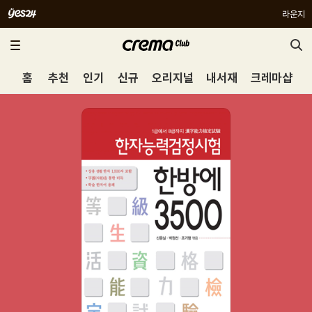
라운지
홈
추천
인기
신규
오리지널
내서재
크레마샵